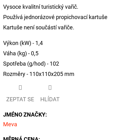
Vysoce kvalitní turistický vařič.
D
Používá jednorázové propichovací kartuše
O
Kartuše není součástí vařiče.
P
O
Výkon (kW) - 1,4
R
Váha (kg) - 0,5
U
Č
Spotřeba (g/hod) - 102
U
Rozměry - 110x110x205 mm
J
E
M
ZEPTAT SE
HLÍDAT
E
JMÉNO ZNAČKY
:
Meva
OLOVĚNÁ
ZÁTĚŽ
DELPHIN
MĚRNÁ CENA: