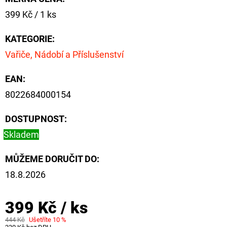
CYBERBARBED
S
Měrná
399 Kč / 1 ks
OTVOREM
cena:
KATEGORIE
:
36
Kč
Vařiče, Nádobí a Příslušenství
Původně:
40
Kč
EAN
:
8022684000154
DOSTUPNOST:
Skladem
MŮŽEME DORUČIT DO:
18.8.2026
399 Kč
/ ks
444 Kč
Ušetříte 10 %