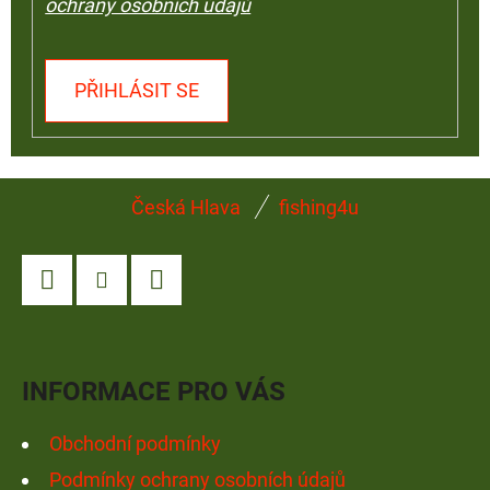
ochrany osobních údajů
PŘIHLÁSIT SE
Z
Česká Hlava
fishing4u
Á
P
A
Facebook
Instagram
YouTube
T
Í
INFORMACE PRO VÁS
Obchodní podmínky
Podmínky ochrany osobních údajů