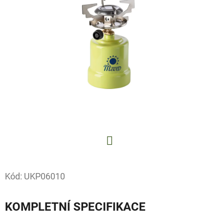
E
T
E
N
A
J
Í
T
?
Facebook
Kód:
UKP06010
HLEDAT
KOMPLETNÍ SPECIFIKACE