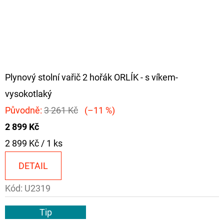
Plynový stolní vařič 2 hořák ORLÍK - s víkem-
vysokotlaký
Původně:
3 261 Kč
(–11 %)
2 899 Kč
Měrná
2 899 Kč / 1 ks
cena:
DETAIL
Kód:
U2319
Tip