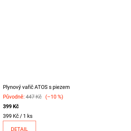
Plynový vařič ATOS s piezem
Původně:
447 Kč
(–10 %)
399 Kč
Měrná
399 Kč / 1 ks
cena:
DETAIL