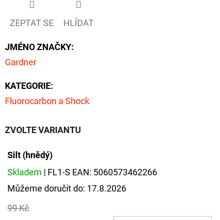
FLOAT
202
ZEPTAT SE
HLÍDAT
Kč
Původně:
225
JMÉNO ZNAČKY
:
Kč
Gardner
KATEGORIE
:
Fluorocarbon a Shock
ZVOLTE VARIANTU
Silt (hnědý)
Skladem
| FL1-S
EAN:
5060573462266
Můžeme doručit do:
17.8.2026
99 Kč