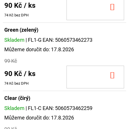
90 Kč
/ ks
DO
KOŠ
74 Kč bez DPH
Green (zelený)
Skladem
| FL1-G
EAN:
5060573462273
Můžeme doručit do:
17.8.2026
99 Kč
90 Kč
/ ks
DO
KOŠ
74 Kč bez DPH
Clear (čirý)
Skladem
| FL1-C
EAN:
5060573462259
Můžeme doručit do:
17.8.2026