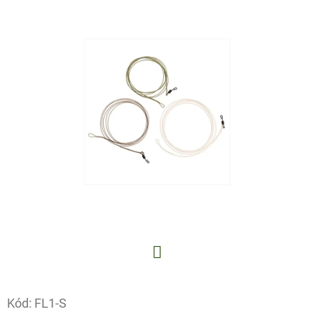
E
T
E
N
A
J
Í
T
?
HLEDAT
Facebook
Kód:
FL1-S