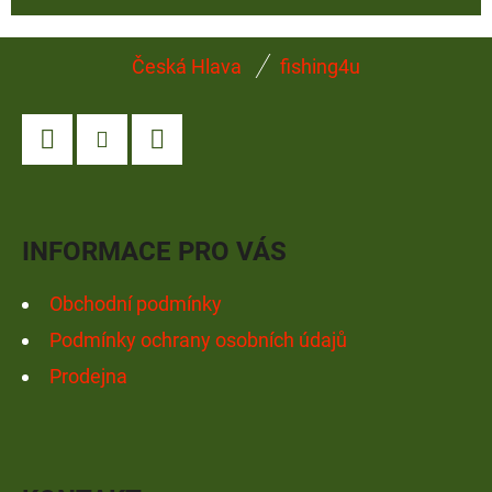
Z
Česká Hlava
fishing4u
Á
P
A
Facebook
Instagram
YouTube
T
Í
INFORMACE PRO VÁS
Obchodní podmínky
Podmínky ochrany osobních údajů
Prodejna