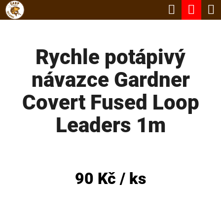
K
Hledat
Nák
Přejít
O
Zpět
Zpět
na
koší
Š
obsah
Rychle potápivý
Í
C
K
návazce Gardner
O
P
Covert Fused Loop
O
Leaders 1m
T
Ř
E
B
90 Kč
/ ks
U
J