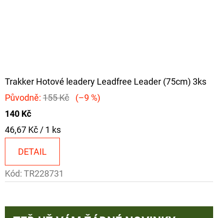
Trakker Hotové leadery Leadfree Leader (75cm) 3ks
Původně:
155 Kč
(–9 %)
140 Kč
Měrná
46,67 Kč / 1 ks
cena:
DETAIL
Kód:
TR228731