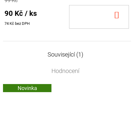
99 Kč
90 Kč
/ ks
DO
KOŠ
74 Kč bez DPH
Související (1)
Hodnocení
Novinka