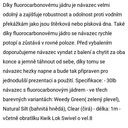
Díky fluorocarbonovému jádru je návazec velmi
D
odolný a zajišťuje robustnost a odolnost proti vodním
O
překážkám jako jsou štěrková nebo písková dna. Také
P
díky fluorocarbonovému jádro se návazec rychle
O
R
potopí a zůstává v rovné poloze. Před vybalením
U
doporučujeme návazec vyndat z balení a chytit za oba
Č
konce a jemně táhnout od sebe, díky tomu se
U
návazec hezky napne a bude tak připraven pro
J
E
jednodušší prezentaci a použití. Specifikace: - 30lb
M
návazec s fluorocarbonovým jádrem - ve třech
E
barevných variantách: Weedy Green( zelený plevel),
Natural Silt (bahnitá hnědá), Clear (čirá) - délka: 1m -
FOX
včetně obratlíku Kwik Lok Swivel o vel.8
CARP
SUB