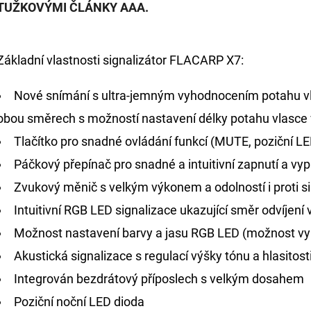
TUŽKOVÝMI ČLÁNKY AAA.
Základní vlastnosti signalizátor FLACARP X7:
Nové snímání s ultra-jemným vyhodnocením potahu v
obou směrech s možností nastavení délky potahu vlasce
Tlačítko pro snadné ovládání funkcí (MUTE, poziční LED
Páčkový přepínač pro snadné a intuitivní zapnutí a vyp
Zvukový měnič s velkým výkonem a odolností i proti s
Intuitivní RGB LED signalizace ukazující směr odvíjení
Možnost nastavení barvy a jasu RGB LED (možnost vy
Akustická signalizace s regulací výšky tónu a hlasitost
Integrován bezdrátový příposlech s velkým dosahem
Poziční noční LED dioda