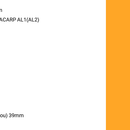
m
FLACARP AL1(AL2)
ténou) 39mm