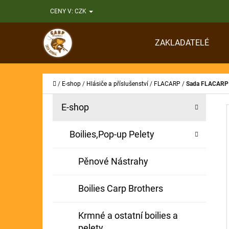
K
Přejít
CENY V:
CZK
O
Zpět
Zpět
na
Š
do
do
obsah
ZAKLADATELÉ
Í
obchodu
obchodu
CO
K
Domů
/
E-shop
/
Hlásiče a příslušenství
/
FLACARP
/
Sada FLACARP
P
K
Přeskočit
E-shop
A
O
kategorie
T
S
Boilies,Pop-up Pelety
E
T
G
Pěnové Nástrahy
O
R
R
A
Boilies Carp Brothers
I
N
E
Krmné a ostatní boilies a
N
pelety