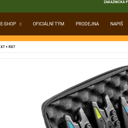
ZÁKAZNICKÁ 
E-SHOP
OFICIÁLNÍ TÝM
PRODEJNA
NAPIŠ
 POTŘEBUJETE NAJÍT?
 X7 + RX7
HLEDAT
DOPORUČUJEME