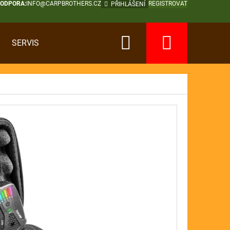
PODPORA:
INFO@CARPBROTHERS.CZ
REGISTROVAT
PŘIHLÁŠENÍ
Hledat
Nákup
SERVIS
košík