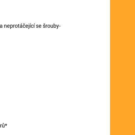
a neprotáčející se šrouby-
rů*