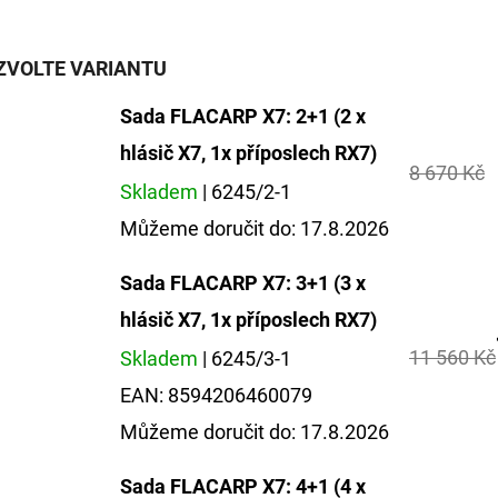
ZVOLTE VARIANTU
Sada FLACARP X7: 2+1 (2 x
hlásič X7, 1x příposlech RX7)
8 670 Kč
Skladem
| 6245/2-1
Můžeme doručit do:
17.8.2026
Sada FLACARP X7: 3+1 (3 x
hlásič X7, 1x příposlech RX7)
11 560 Kč
Skladem
| 6245/3-1
EAN:
8594206460079
Můžeme doručit do:
17.8.2026
Sada FLACARP X7: 4+1 (4 x