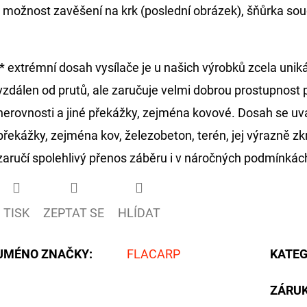
- možnost zavěšení na krk (poslední obrázek), šňůrka sou
* extrémní dosah vysílače je u našich výrobků zcela unikátn
vzdálen od prutů, ale zaručuje velmi dobrou prostupnost p
nerovnosti a jiné překážky, zejména kovové. Dosah se uvá
překážky, zejména kov, železobeton, terén, jej výrazně z
zaručí spolehlivý přenos záběru i v náročných podmínkách
TISK
ZEPTAT SE
HLÍDAT
JMÉNO ZNAČKY
:
FLACARP
KATEG
ZÁRU