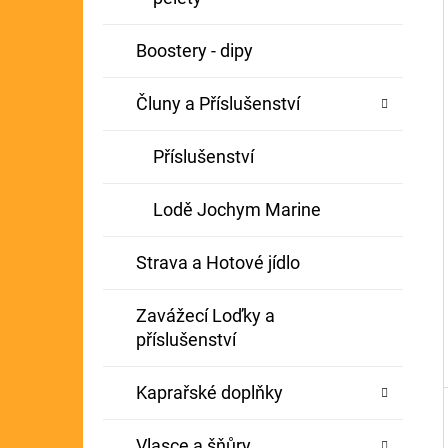
Í
GIANTS FISHING KAPROVÝ NÁVAZEC
P
Boostery - dipy
BOILIE RIG PLUS 25LB
A
72 Kč
Původně:
79 Kč
Čluny a Příslušenství
N
E
Příslušenství
L
Lodě Jochym Marine
Strava a Hotové jídlo
Zavážecí Loďky a
příslušenství
Kaprařské doplňky
Vlasce a šňůry