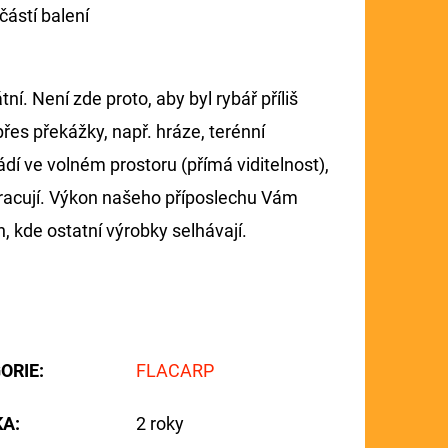
částí balení
í. Není zde proto, aby byl rybář příliš
řes překážky, např. hráze, terénní
dí ve volném prostoru (přímá viditelnost),
kracují. Výkon našeho příposlechu Vám
, kde ostatní výrobky selhávají.
ORIE
:
FLACARP
KA
:
2 roky