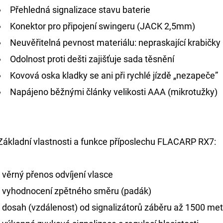
Přehledná signalizace stavu baterie
Konektor pro připojení swingeru (JACK 2,5mm)
Neuvěřitelná pevnost materiálu: nepraskající krabičky 
Odolnost proti dešti zajišťuje sada těsnění
Kovová oska kladky se ani při rychlé jízdě „nezapeče”
Napájeno běžnými články velikosti AAA (mikrotužky)
Základní vlastnosti a funkce příposlechu FLACARP RX7:
- věrný přenos odvíjení vlasce
- vyhodnocení zpětného směru (padák)
- dosah (vzdálenost) od signalizátorů záběru až 1500 met