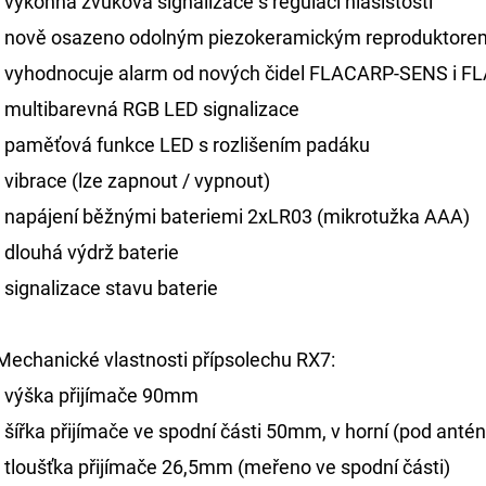
- výkonná zvuková signalizace s regulací hlasistosti
- nově osazeno odolným piezokeramickým reproduktore
- vyhodnocuje alarm od nových čidel FLACARP-SENS i 
- multibarevná RGB LED signalizace
- paměťová funkce LED s rozlišením padáku
- vibrace (lze zapnout / vypnout)
- napájení běžnými bateriemi 2xLR03 (mikrotužka AAA)
- dlouhá výdrž baterie
- signalizace stavu baterie
Mechanické vlastnosti přípsolechu RX7:
- výška přijímače 90mm
- šířka přijímače ve spodní části 50mm, v horní (pod an
- tloušťka přijímače 26,5mm (meřeno ve spodní části)