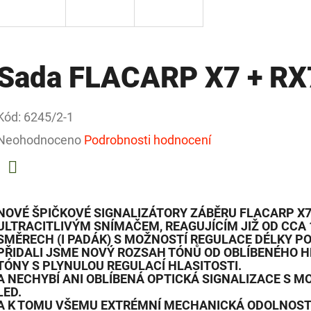
Sada FLACARP X7 + RX
Kód:
6245/2-1
Průměrné
Neohodnoceno
Podrobnosti hodnocení
hodnocení
produktu
Facebook
je
NOVÉ ŠPIČKOVÉ SIGNALIZÁTORY ZÁBĚRU FLACARP X
ULTRACITLIVÝM SNÍMAČEM, REAGUJÍCÍM JIŽ OD CC
0,0
SMĚRECH
(I PADÁK)
S MOŽNOSTÍ REGULACE DÉLKY P
PŘIDALI JSME NOVÝ
ROZSAH TÓNŮ OD OBLÍBENÉHO H
z
TÓNY
S
PLYNULOU REGULACÍ HLASITOSTI.
5
A NECHYBÍ ANI OBLÍBENÁ OPTICKÁ SIGNALIZACE S M
LED.
hvězdiček.
A K TOMU VŠEMU EXTRÉMNÍ MECHANICKÁ ODOLNOST