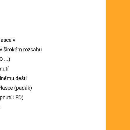
lasce v
 v širokém rozsahu
 ...)
nutí
ilnému dešti
 vlasce (padák)
pnutí LED)
i