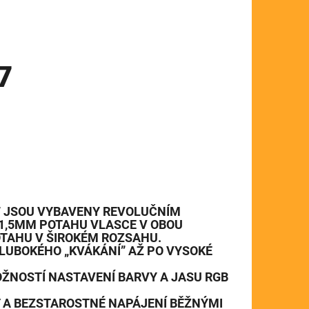
7
7 JSOU VYBAVENY REVOLUČNÍM
A 1,5MM POTAHU VLASCE
V OBOU
OTAHU V ŠIROKÉM ROZSAHU.
LUBOKÉHO „KVÁKÁNÍ” AŽ PO VYSOKÉ
OŽNOSTÍ NASTAVENÍ BARVY A JASU RGB
 A BEZSTAROSTNÉ NAPÁJENÍ BĚŽNÝMI