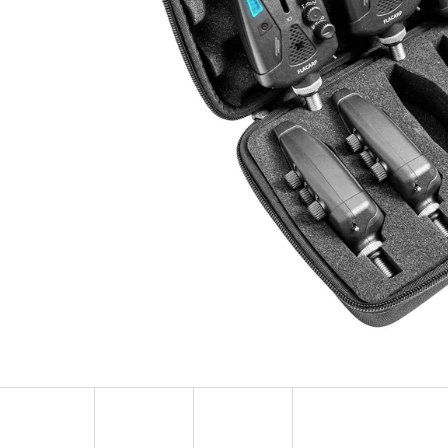
OLOVĚNÁ ZÁTĚŽ DELPHIN
FOX CARP SUB 
CYBERBARBED S OTVOREM
202 Kč
36 Kč
Původně:
225 Kč
Původně:
40 Kč