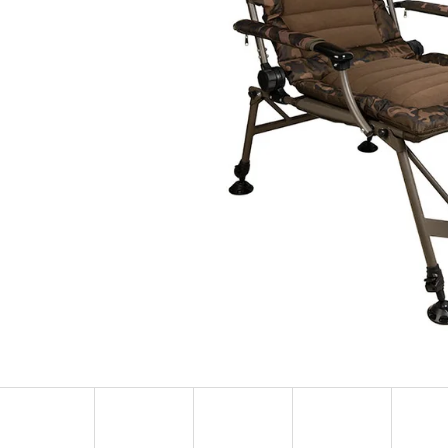
OLOVĚNÁ ZÁTĚŽ DELPHIN
FOX CARP SUB 
CYBERBARBED S OTVOREM
202 Kč
36 Kč
Původně:
225 Kč
Původně:
40 Kč