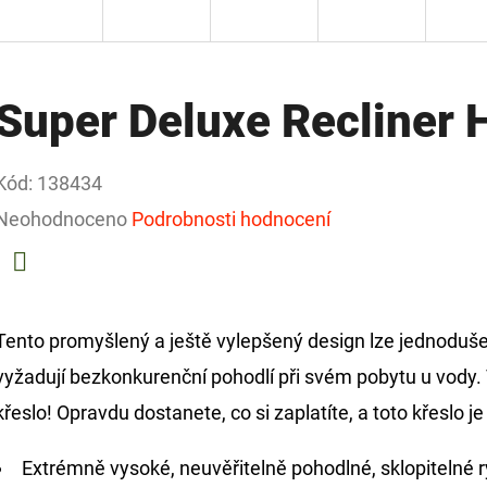
Super Deluxe Recliner 
Kód:
138434
Průměrné
Neohodnoceno
Podrobnosti hodnocení
hodnocení
produktu
Facebook
je
Tento promyšlený a ještě vylepšený design lze jednoduše p
0,0
vyžadují bezkonkurenční pohodlí při svém pobytu u vody. V
z
křeslo! Opravdu dostanete, co si zaplatíte, a toto křeslo
5
Extrémně vysoké, neuvěřitelně pohodlné, sklopitelné r
hvězdiček.