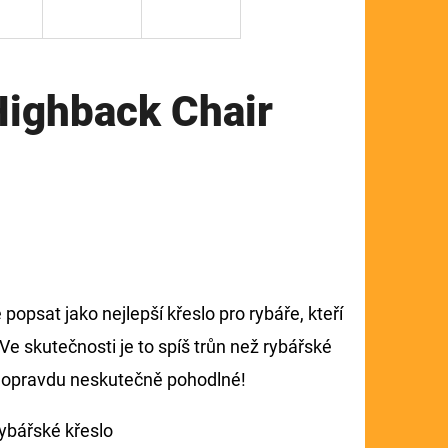
Highback Chair
opsat jako nejlepší křeslo pro rybáře, kteří
e skutečnosti je to spíš trůn než rybářské
 je opravdu neskutečně pohodlné!
ybářské křeslo