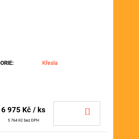
ORIE
:
Křesla
6 975 Kč
/ ks
DO
KOŠÍKU
5 764 Kč bez DPH