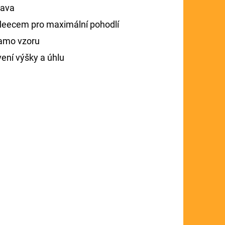
rava
fleecem pro maximální pohodlí
Camo vzoru
ení výšky a úhlu