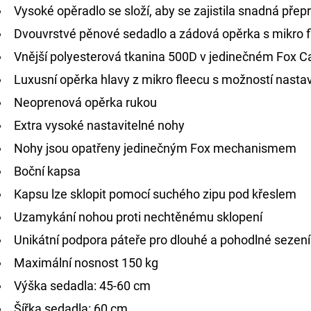
Vysoké opěradlo se složí, aby se zajistila snadná přep
Dvouvrstvé pěnové sedadlo a zádová opěrka s mikro 
Vnější polyesterová tkanina 500D v jedinečném Fox 
Luxusní opěrka hlavy z mikro fleecu s možností nastav
Neoprenová opěrka rukou
Extra vysoké nastavitelné nohy
Nohy jsou opatřeny jedinečným Fox mechanismem
Boční kapsa
Kapsu lze sklopit pomocí suchého zipu pod křeslem
Uzamykání nohou proti nechtěnému sklopení
Unikátní podpora páteře pro dlouhé a pohodlné sezení
Maximální nosnost 150 kg
Výška sedadla: 45-60 cm
Šířka sedadla: 60 cm