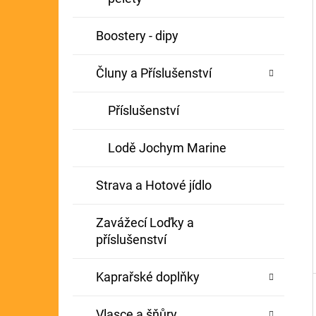
Í
GIANTS FISHING KAPROVÝ NÁVAZEC
P
Boostery - dipy
BOILIE RIG PLUS 25LB
A
72 Kč
Původně:
79 Kč
Čluny a Příslušenství
N
E
Příslušenství
L
Lodě Jochym Marine
Strava a Hotové jídlo
Zavážecí Loďky a
příslušenství
Kaprařské doplňky
Vlasce a šňůry