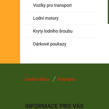
Vozíky pro transport
Lodní motory
Kryty lodního šroubu
Dárkové poukazy
Z
Česká Hlava
fishing4u
Á
P
A
INFORMACE PRO VÁS
T