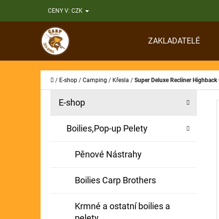
K
Přejít
CENY V:
CZK
O
Zpět
Zpět
na
Š
do
do
obsah
ZAKLADATELÉ
Í
obchodu
obchodu
CO
K
Domů
/
E-shop
/
Camping
/
Křesla
/
Super Deluxe Recliner Highback 
P
K
Přeskočit
E-shop
A
O
kategorie
T
S
Boilies,Pop-up Pelety
E
T
G
Pěnové Nástrahy
O
R
R
A
Boilies Carp Brothers
I
N
E
Krmné a ostatní boilies a
N
pelety