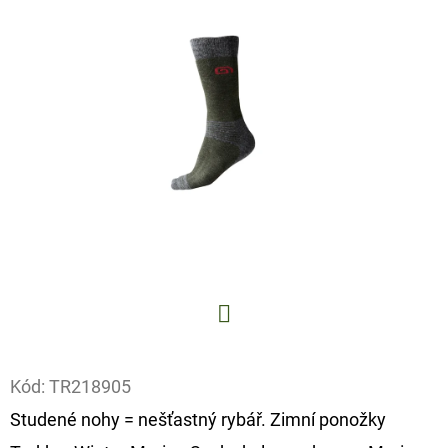
E
T
E
N
A
J
Í
T
?
Facebook
Kód:
TR218905
HLEDAT
Studené nohy = nešťastný rybář. Zimní ponožky