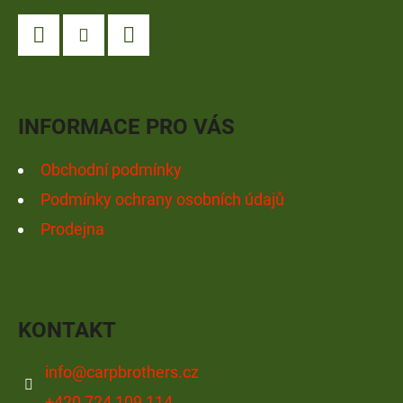
P
A
Facebook
Instagram
YouTube
T
Í
INFORMACE PRO VÁS
Obchodní podmínky
Podmínky ochrany osobních údajů
Prodejna
KONTAKT
info
@
carpbrothers.cz
+420 724 109 114