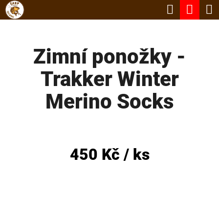
K
Hledat
Nák
Přejít
O
Zpět
Zpět
na
koší
Š
obsah
Zimní ponožky -
Í
C
K
Trakker Winter
O
P
Merino Socks
O
T
Ř
450 Kč
/ ks
E
B
U
J