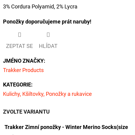
NÁVAZEC
3% Cordura Polyamid, 2% Lycra
BOILIE
RIG
PLUS
Ponožky doporučujeme prát naruby!
25LB
72
Kč
Původně:
ZEPTAT SE
HLÍDAT
79
Kč
JMÉNO ZNAČKY
:
Trakker Products
KATEGORIE
:
Kulichy, Kšiltovky, Ponožky a rukavice
ZVOLTE VARIANTU
Trakker Zimní ponožky - Winter Merino Socks(size