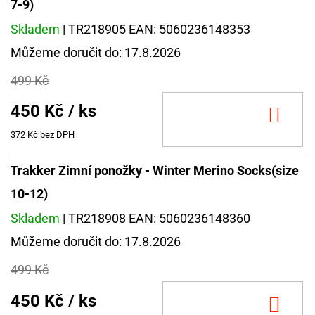
7-9)
Skladem
| TR218905
EAN:
5060236148353
Můžeme doručit do:
17.8.2026
499 Kč
450 Kč
/ ks
DO
KOŠ
372 Kč bez DPH
Trakker Zimní ponožky - Winter Merino Socks(size
10-12)
Skladem
| TR218908
EAN:
5060236148360
Můžeme doručit do:
17.8.2026
499 Kč
450 Kč
/ ks
DO