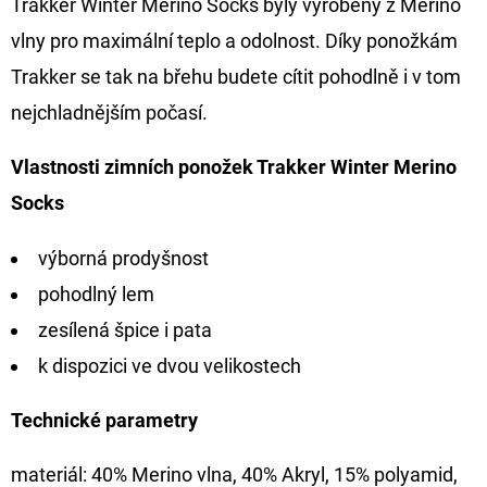
Trakker Winter Merino Socks byly vyrobeny z Merino
vlny pro maximální teplo a odolnost. Díky ponožkám
D
O
Trakker se tak na břehu budete cítit pohodlně i v tom
P
nejchladnějším počasí.
O
R
Vlastnosti zimních ponožek Trakker Winter Merino
U
Socks
Č
U
výborná prodyšnost
J
pohodlný lem
E
M
zesílená špice i pata
E
k dispozici ve dvou velikostech
Technické parametry
GIANTS
FISHING
materiál: 40% Merino vlna, 40% Akryl, 15% polyamid,
KAPROVÝ