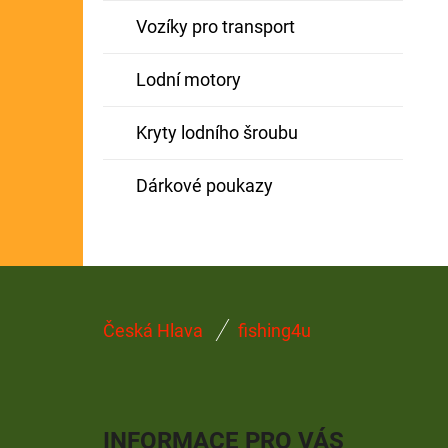
Vozíky pro transport
Lodní motory
Kryty lodního šroubu
Dárkové poukazy
Z
Česká Hlava
fishing4u
Á
P
A
INFORMACE PRO VÁS
T