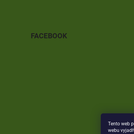
FACEBOOK
Tento web p
webu vyjadřu