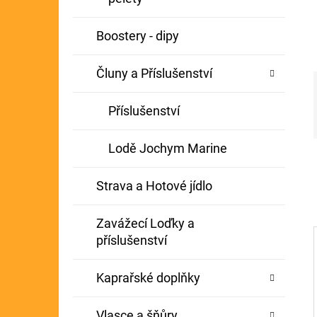
Í
GIANTS FISHING KAPROVÝ NÁVAZEC
P
Boostery - dipy
BOILIE RIG PLUS 25LB
A
72 Kč
Původně:
79 Kč
Čluny a Příslušenství
N
E
Příslušenství
L
Lodě Jochym Marine
Strava a Hotové jídlo
Zavážecí Loďky a
příslušenství
Kaprařské doplňky
Vlasce a šňůry