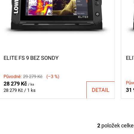
S
K
P
T
R
Ů
O
D
U
ELITE FS 9 BEZ SONDY
EL
K
T
Původně:
29 279 Kč
(–3 %)
Ů
Pův
28 279 Kč
/ ks
DETAIL
31
Měrná
28 279 Kč / 1 ks
cena:
2
položek celk
O