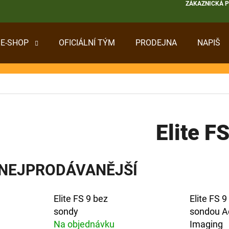
ZÁKAZNICKÁ 
E-SHOP
OFICIÁLNÍ TÝM
PRODEJNA
NAPIŠ
 POTŘEBUJETE NAJÍT?
HLEDAT
Elite FS
DOPORUČUJEME
NEJPRODÁVANĚJŠÍ
Elite FS 9 bez
Elite FS 9
sondy
sondou A
Na objednávku
Imaging