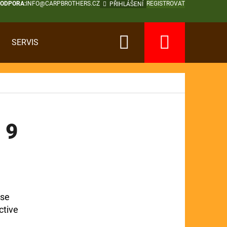
PODPORA:
INFO@CARPBROTHERS.CZ
REGISTROVAT
PŘIHLÁŠENÍ
Hledat
Nákup
SERVIS
košík
 9
 se
ctive