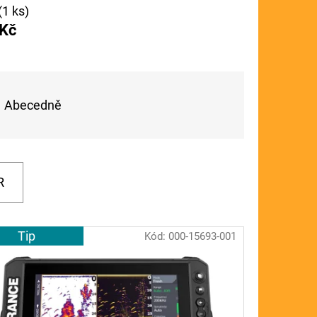
(1 ks)
FLOAT
 Kč
Abecedně
R
Tip
Kód:
000-15693-001