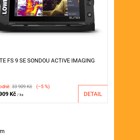
ITE FS 9 SE SONDOU ACTIVE IMAGING
odně:
33 909 Kč
(–5 %)
 909 Kč
DETAIL
/ ks
em