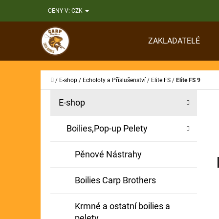
K
Přejít
CENY V:
CZK
O
Zpět
Zpět
na
Š
do
do
obsah
ZAKLADATELÉ
Í
obchodu
obchodu
CO
K
Domů
/
E-shop
/
Echoloty a Příslušenství
/
Elite FS
/
Elite FS 9
P
K
Přeskočit
E-shop
A
O
kategorie
T
S
Boilies,Pop-up Pelety
E
T
G
Pěnové Nástrahy
O
R
R
A
Boilies Carp Brothers
I
N
E
Krmné a ostatní boilies a
N
pelety