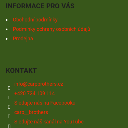
Í
INFORMACE PRO VÁS
Obchodní podmínky
Podmínky ochrany osobních údajů
Prodejna
KONTAKT
info
@
carpbrothers.cz
+420 724 109 114
Sledujte nás na Facebooku
carp__brothers
Sledujte náš kanál na YouTube