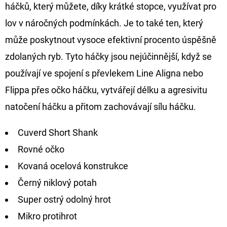
háčků, který můžete, díky krátké stopce, využívat pro
D
lov v náročných podmínkách. Je to také ten, který
O
může poskytnout vysoce efektivní procento úspěšně
P
zdolaných ryb. Tyto háčky jsou nejúčinnější, když se
O
používají ve spojení s převlekem Line Aligna nebo
R
U
Flippa přes očko háčku, vytvářejí délku a agresivitu
Č
natočení háčku a přitom zachovávají sílu háčku.
U
J
Cuverd Short Shank
E
Rovné očko
M
Kovaná ocelová konstrukce
E
Černý niklový potah
Super ostrý odolný hrot
OLOVĚNÁ
ZÁTĚŽ
Mikro protihrot
DELPHIN