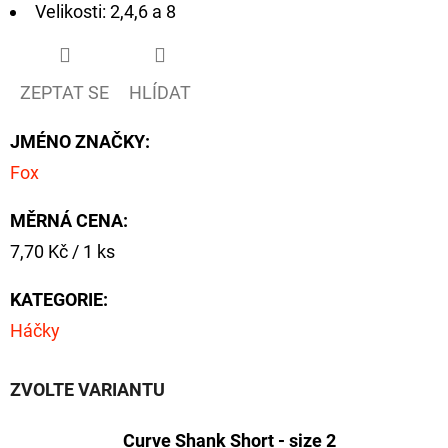
CYBERBARBED
Velikosti: 2,4,6 a 8
S
OTVOREM
36
ZEPTAT SE
HLÍDAT
Kč
Původně:
40
JMÉNO ZNAČKY
:
Kč
Fox
MĚRNÁ CENA:
Měrná
7,70 Kč / 1 ks
cena:
KATEGORIE
:
Háčky
ZVOLTE VARIANTU
Curve Shank Short - size 2