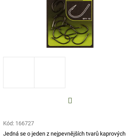
E
T
E
N
A
J
Í
T
?
Facebook
HLEDAT
Kód:
166727
Jedná se o jeden z nejpevnějších tvarů kaprových