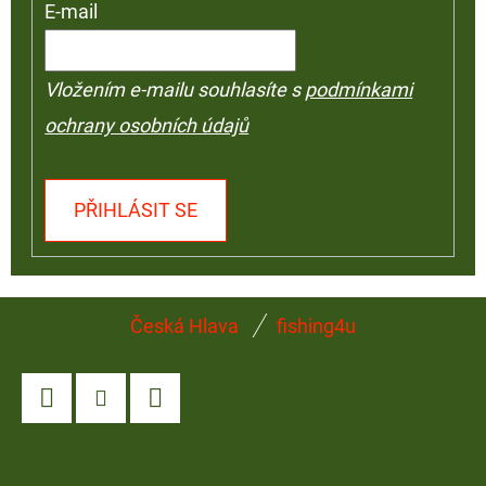
E-mail
Vložením e-mailu souhlasíte s
podmínkami
ochrany osobních údajů
PŘIHLÁSIT SE
Z
Česká Hlava
fishing4u
Á
P
A
Facebook
Instagram
YouTube
T