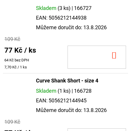
Skladem
(3 ks)
| 166727
EAN:
5056212144938
Můžeme doručit do:
13.8.2026
109 Kč
77 Kč
/ ks
DO
64 Kč bez DPH
KOŠ
Měrná
7,70 Kč / 1 ks
cena:
Curve Shank Short - size 4
Skladem
(1 ks)
| 166728
EAN:
5056212144945
Můžeme doručit do:
13.8.2026
109 Kč