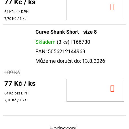
77 Kč
/ ks
DO
64 Kč bez DPH
KOŠ
Měrná
7,70 Kč / 1 ks
cena:
Curve Shank Short - size 8
Skladem
(3 ks)
| 166730
EAN:
5056212144969
Můžeme doručit do:
13.8.2026
109 Kč
77 Kč
/ ks
DO
64 Kč bez DPH
KOŠ
Měrná
7,70 Kč / 1 ks
cena:
Hodnocení