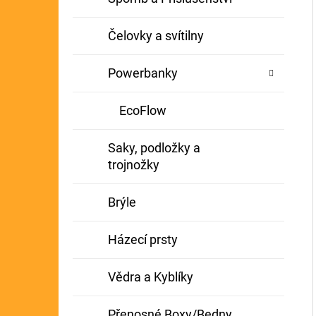
Čelovky a svítilny
Powerbanky
EcoFlow
Saky, podložky a
trojnožky
Brýle
Házecí prsty
Vědra a Kyblíky
Přenosné Boxy/Bedny