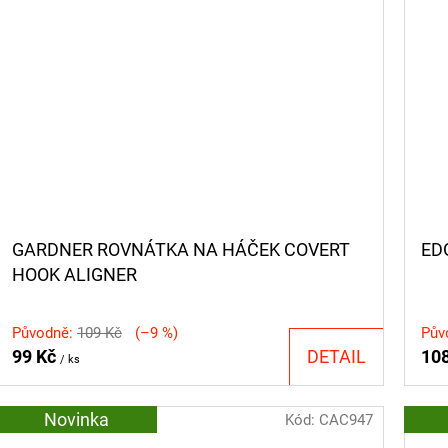
GARDNER ROVNÁTKA NA HÁČEK COVERT
ED
HOOK ALIGNER
Původně:
109 Kč
(–9 %)
Pův
99 Kč
DETAIL
10
/ ks
Novinka
Kód:
CAC947