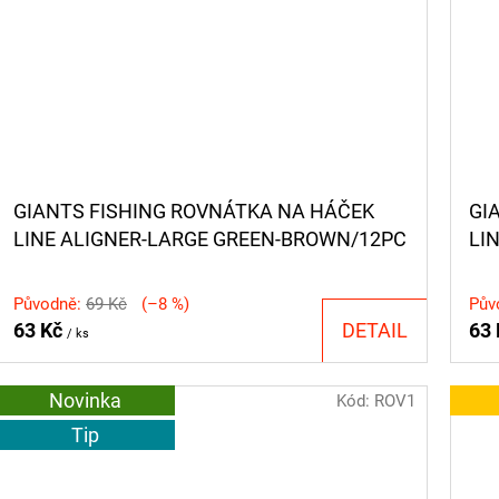
GIANTS FISHING ROVNÁTKA NA HÁČEK
GI
LINE ALIGNER-LARGE GREEN-BROWN/12PC
LI
BR
Původně:
69 Kč
(–8 %)
Pův
63 Kč
DETAIL
63
/ ks
Novinka
Kód:
ROV1
Tip