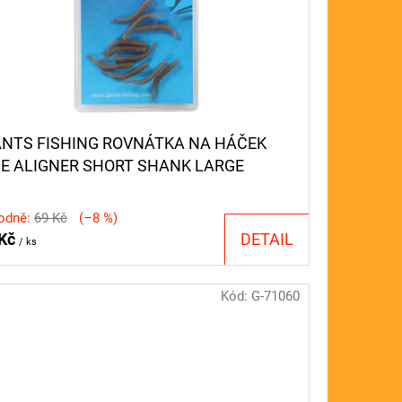
ANTS FISHING ROVNÁTKA NA HÁČEK
NE ALIGNER SHORT SHANK LARGE
OWN (HOOK 2-6) 10KS
odně:
69 Kč
(–8 %)
 Kč
DETAIL
/ ks
Kód:
G-71060