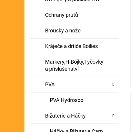
Ochrany prutů
Brousky a nože
Kráječe a drtiče Boilies
Markery,H-Bójky,Tyčovky
a příslušenství
PVA
PVA Hydrospol
Bižuterie a Háčky
Háčky a Bižuterie Carp