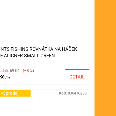
ANTS FISHING ROVNÁTKA NA HÁČEK
NE ALIGNER-SMALL GREEN-
OWN/12PC
odně:
69 Kč
(–8 %)
 Kč
DETAIL
/ ks
Výprodej
Kód:
830410250