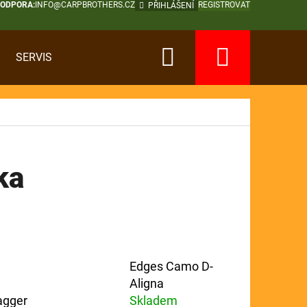
PODPORA:
INFO@CARPBROTHERS.CZ
REGISTROVAT
PŘIHLÁŠENÍ
Hledat
Nákup
SERVIS
košík
ka
Edges Camo D-
Aligna
agger
Skladem