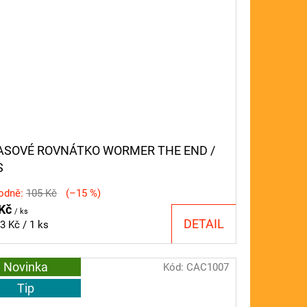
ASOVÉ ROVNÁTKO WORMER THE END /
S
odně:
105 Kč
(–15 %)
 Kč
/ ks
DETAIL
ná
3 Kč / 1 ks
a:
Novinka
Kód:
CAC1007
Tip