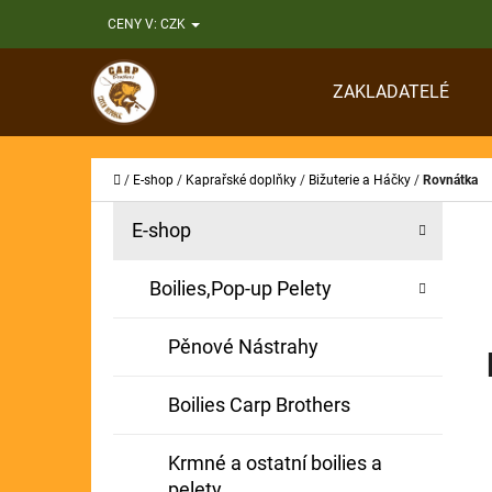
K
Přejít
CENY V:
CZK
O
Zpět
Zpět
na
Š
do
do
obsah
ZAKLADATELÉ
Í
obchodu
obchodu
CO
K
Domů
/
E-shop
/
Kaprařské doplňky
/
Bižuterie a Háčky
/
Rovnátka
P
K
Přeskočit
E-shop
A
O
kategorie
T
S
Boilies,Pop-up Pelety
E
T
G
Pěnové Nástrahy
O
R
R
A
Boilies Carp Brothers
I
N
E
Krmné a ostatní boilies a
N
pelety