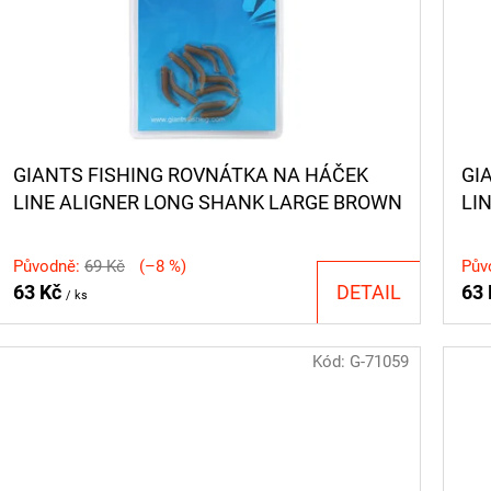
GIANTS FISHING ROVNÁTKA NA HÁČEK
GI
LINE ALIGNER LONG SHANK LARGE BROWN
LI
(HOOK 2-6) 10KS
BR
Původně:
69 Kč
(–8 %)
Pův
63 Kč
DETAIL
63
/ ks
Kód:
G-71059