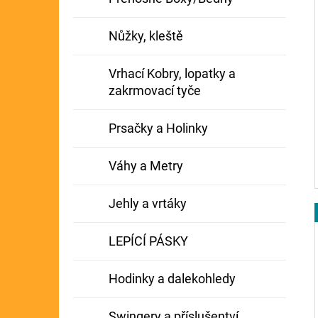
Nůžky, kleště
Vrhací Kobry, lopatky a
zakrmovací tyče
Prsačky a Holinky
Váhy a Metry
Jehly a vrtáky
LEPÍCÍ PÁSKY
Hodinky a dalekohledy
Swingery a příslušentví