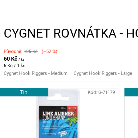
CYGNET ROVNÁTKA - H
Původně:
125 Kč
(–52 %)
60 Kč
/ ks
Měrná
6 Kč / 1 ks
cena:
Cygnet Hook Riggers - Medium
Cygnet Hook Riggers - Large
Tip
Kód:
G-71179