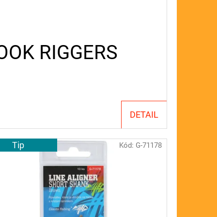
OOK RIGGERS
DETAIL
Tip
Kód:
G-71178