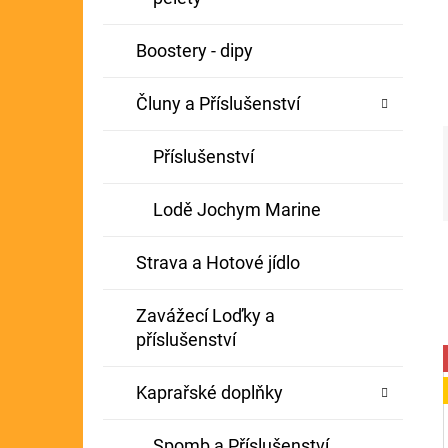
Í
GIANTS FISHING KAPROVÝ NÁVAZEC
P
Boostery - dipy
BOILIE RIG PLUS 25LB
A
72 Kč
Původně:
79 Kč
Čluny a Příslušenství
N
E
Příslušenství
L
Lodě Jochym Marine
Strava a Hotové jídlo
Zavážecí Loďky a
příslušenství
Kaprařské doplňky
Spomb a Příslušenství