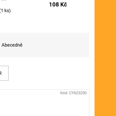
108 Kč
FLOAT
(1 ks)
Abecedně
R
Kód:
CY623250