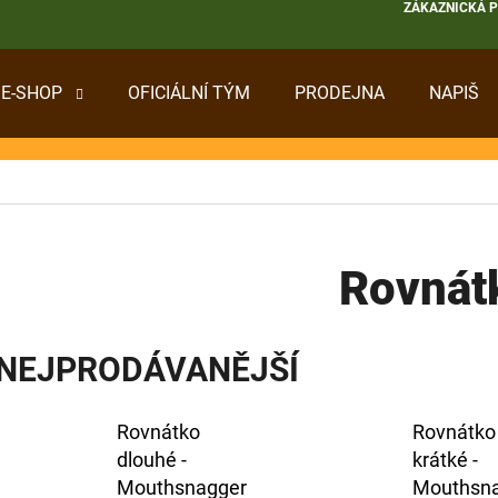
ZÁKAZNICKÁ 
E-SHOP
OFICIÁLNÍ TÝM
PRODEJNA
NAPIŠ
 POTŘEBUJETE NAJÍT?
HLEDAT
Rovnát
DOPORUČUJEME
NEJPRODÁVANĚJŠÍ
Rovnátko
Rovnátko
dlouhé -
krátké -
Mouthsnagger
Mouthsn