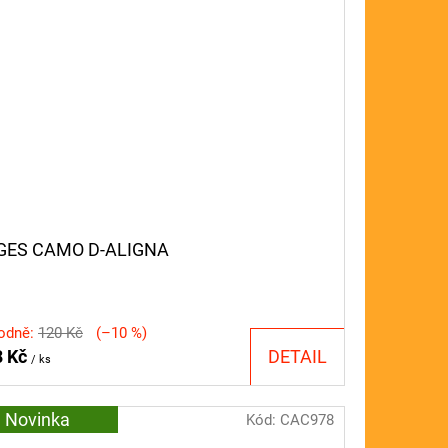
GES CAMO D-ALIGNA
odně:
120 Kč
(–10 %)
8 Kč
DETAIL
/ ks
Novinka
Kód:
CAC978