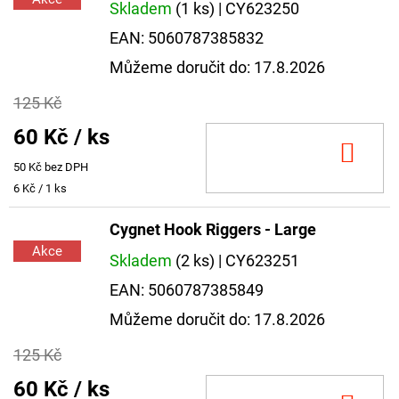
Skladem
(1 ks)
| CY623250
EAN:
5060787385832
Můžeme doručit do:
17.8.2026
125 Kč
60 Kč
/ ks
DO
50 Kč bez DPH
KOŠ
Měrná
6 Kč / 1 ks
cena:
Cygnet Hook Riggers - Large
Akce
Skladem
(2 ks)
| CY623251
EAN:
5060787385849
Můžeme doručit do:
17.8.2026
125 Kč
60 Kč
/ ks