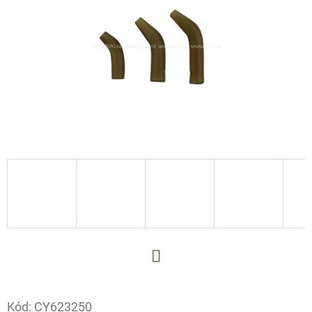
E
T
E
N
A
J
Í
T
?
HLEDAT
Facebook
Kód:
CY623250