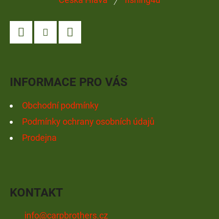
Á
P
A
Facebook
Instagram
YouTube
T
Í
INFORMACE PRO VÁS
Obchodní podmínky
Podmínky ochrany osobních údajů
Prodejna
KONTAKT
info
@
carpbrothers.cz