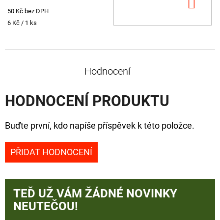
DO
50 Kč bez DPH
KOŠ
Měrná
6 Kč / 1 ks
cena:
Hodnocení
HODNOCENÍ PRODUKTU
Buďte první, kdo napíše příspěvek k této položce.
PŘIDAT HODNOCENÍ
TEĎ UŽ VÁM ŽÁDNÉ NOVINKY
NEUTEČOU!