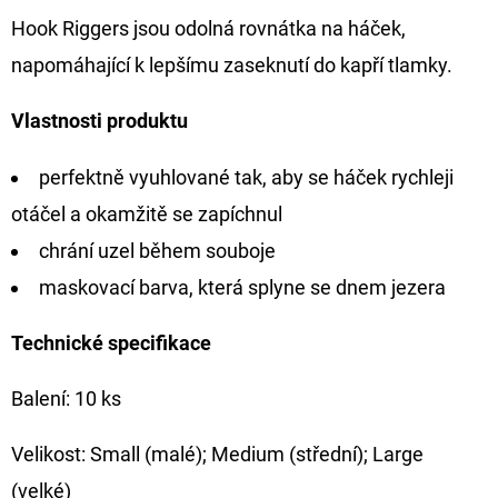
Hook Riggers jsou odolná rovnátka na háček,
D
napomáhající k lepšímu zaseknutí do kapří tlamky.
O
P
Vlastnosti produktu
O
R
perfektně vyuhlované tak, aby se háček rychleji
U
otáčel a okamžitě se zapíchnul
Č
U
chrání uzel během souboje
J
maskovací barva, která splyne se dnem jezera
E
M
Technické specifikace
E
Balení: 10 ks
GIANTS
Velikost: Small (malé); Medium (střední); Large
FISHING
KAPROVÝ
(velké)