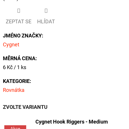
NÁVAZEC
BOILIE
RIG
PLUS
ZEPTAT SE
HLÍDAT
25LB
72
JMÉNO ZNAČKY
:
Kč
Původně:
Cygnet
79
Kč
MĚRNÁ CENA:
Měrná
6 Kč / 1 ks
cena:
KATEGORIE
:
Rovnátka
ZVOLTE VARIANTU
Cygnet Hook Riggers - Medium
Akce