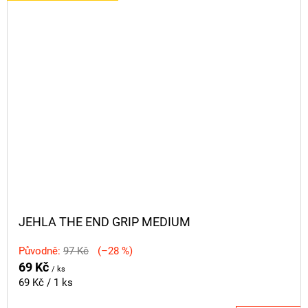
JEHLA THE END GRIP MEDIUM
Původně:
97 Kč
(–28 %)
69 Kč
/ ks
Měrná
69 Kč / 1 ks
cena: