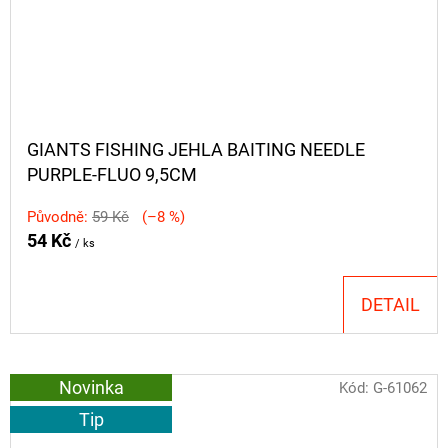
GIANTS FISHING JEHLA BAITING NEEDLE
PURPLE-FLUO 9,5CM
Původně:
59 Kč
(–8 %)
54 Kč
/ ks
DETAIL
Novinka
Kód:
G-61062
Tip