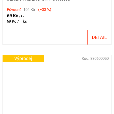
Původně:
104 Kč
(–33 %)
69 Kč
/ ks
Měrná
69 Kč / 1 ks
cena:
DETAIL
Výprodej
Kód:
830600050