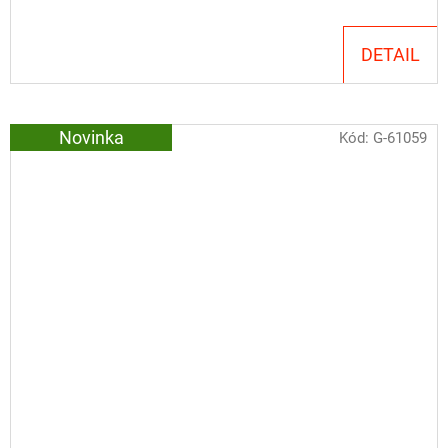
DETAIL
Novinka
Kód:
G-61059