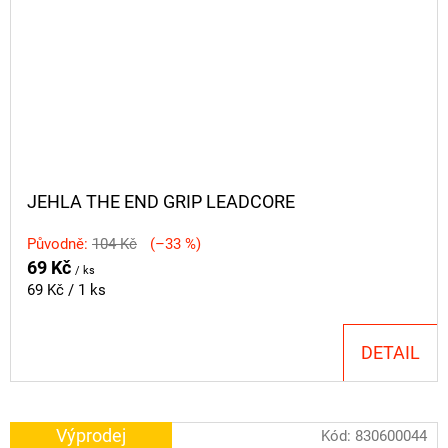
JEHLA THE END GRIP LEADCORE
Původně:
104 Kč
(–33 %)
69 Kč
/ ks
Měrná
69 Kč / 1 ks
cena:
DETAIL
Výprodej
Kód:
830600044