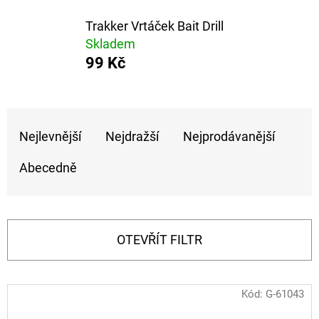
E
T
Trakker Vrtáček Bait Drill
Skladem
E
99 Kč
N
A
Ř
J
Nejlevnější
Nejdražší
Nejprodávanější
A
Í
Z
T
Abecedně
E
?
N
Í
OTEVŘÍT FILTR
P
HLEDAT
R
V
Kód:
G-61043
O
Ý