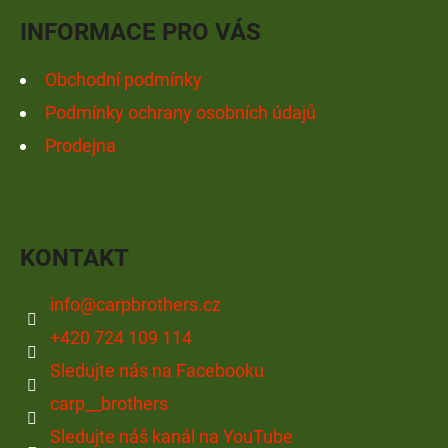
Y
Í
V
INFORMACE PRO VÁS
Ý
P
Obchodní podmínky
I
Podmínky ochrany osobních údajů
S
Prodejna
U
KONTAKT
info
@
carpbrothers.cz
+420 724 109 114
Sledujte nás na Facebooku
carp__brothers
Sledujte náš kanál na YouTube