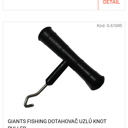
DETAIL
CYBERBARBED
S
OTVOREM
36
Kód:
G-61045
Kč
Původně:
40
Kč
GIANTS FISHING DOTAHOVAČ UZLŮ KNOT