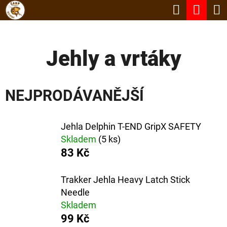
K
Hledat
Nák
Přejít
O
Zpět
Zpět
na
koší
Š
obsah
Jehly a vrtáky
Í
C
K
O
NEJPRODÁVANĚJŠÍ
P
O
Jehla Delphin T-END GripX SAFETY
T
Skladem
(5 ks)
Ř
83 Kč
E
B
Trakker Jehla Heavy Latch Stick
Needle
U
Skladem
J
99 Kč