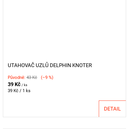
UTAHOVAČ UZLŮ DELPHIN KNOTER
Původně:
43 Kč
(–9 %)
39 Kč
/ ks
Měrná
39 Kč / 1 ks
cena:
DETAIL