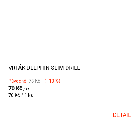
VRTÁK DELPHIN SLIM DRILL
Původně:
78 Kč
(–10 %)
70 Kč
/ ks
Měrná
70 Kč / 1 ks
cena:
DETAIL