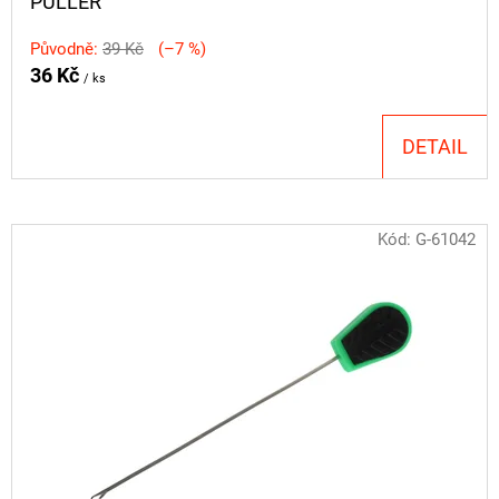
PULLER
Původně:
39 Kč
(–7 %)
36 Kč
/ ks
DETAIL
Kód:
G-61042