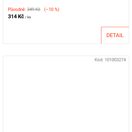
Původně:
349 Kč
(–10 %)
314 Kč
/ ks
DETAIL
Kód:
101003274