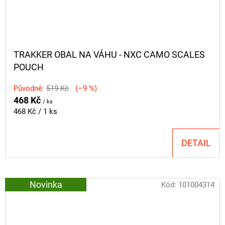
TRAKKER OBAL NA VÁHU - NXC CAMO SCALES
POUCH
Původně:
519 Kč
(–9 %)
468 Kč
/ ks
Měrná
468 Kč / 1 ks
cena:
DETAIL
Novinka
Kód:
101004314