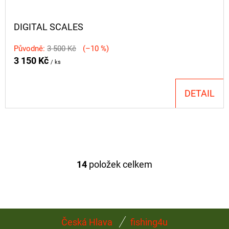
DIGITAL SCALES
Původně:
3 500 Kč
(–10 %)
3 150 Kč
/ ks
DETAIL
14
položek celkem
O
V
L
Á
Z
D
Česká Hlava
fishing4u