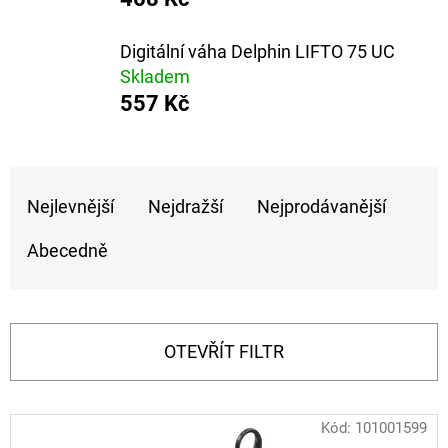
E
T
Digitální váha Delphin LIFTO 75 UC
E
Skladem
N
557 Kč
A
J
Ř
Í
Nejlevnější
Nejdražší
Nejprodávanější
A
T
Z
Abecedně
?
E
N
Í
OTEVŘÍT FILTR
P
HLEDAT
R
V
Kód:
101001599
O