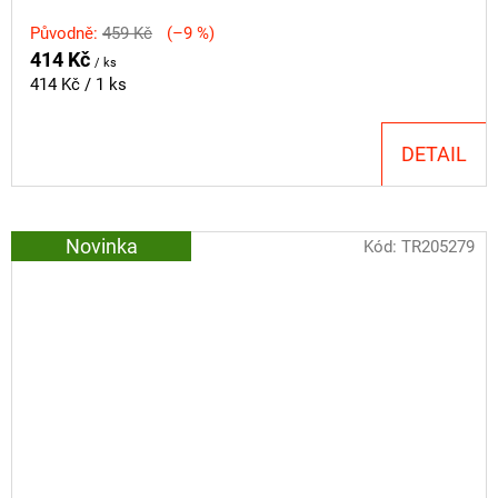
Původně:
459 Kč
(–9 %)
414 Kč
/ ks
Měrná
414 Kč / 1 ks
cena:
DETAIL
Novinka
Kód:
TR205279