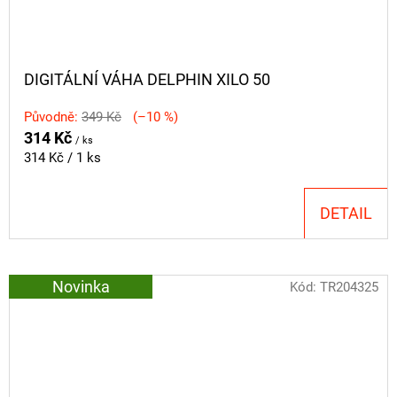
DIGITÁLNÍ VÁHA DELPHIN XILO 50
Původně:
349 Kč
(–10 %)
314 Kč
/ ks
Měrná
314 Kč / 1 ks
cena:
DETAIL
Novinka
Kód:
TR204325