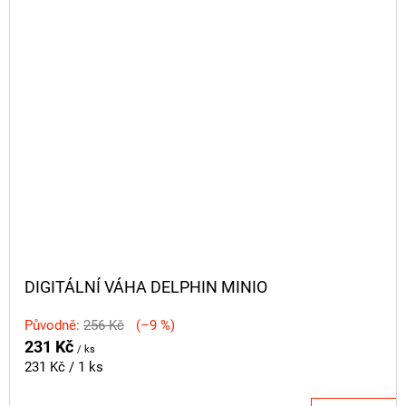
DIGITÁLNÍ VÁHA DELPHIN MINIO
Původně:
256 Kč
(–9 %)
231 Kč
/ ks
Měrná
231 Kč / 1 ks
cena: