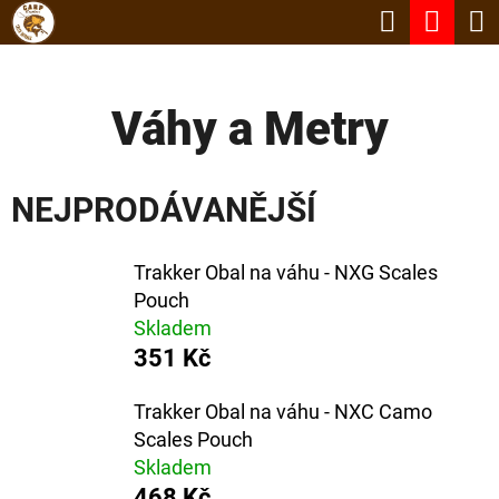
K
Hledat
Nák
Přejít
O
Zpět
Zpět
na
koší
Š
obsah
Váhy a Metry
Í
C
K
O
NEJPRODÁVANĚJŠÍ
P
O
Trakker Obal na váhu - NXG Scales
T
Pouch
Ř
Skladem
E
351 Kč
B
Trakker Obal na váhu - NXC Camo
U
Scales Pouch
J
Skladem
468 Kč