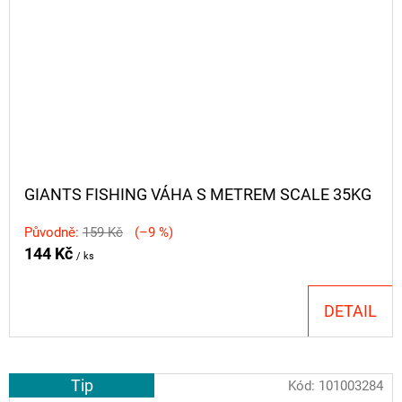
GIANTS FISHING VÁHA S METREM SCALE 35KG
Původně:
159 Kč
(–9 %)
144 Kč
/ ks
DETAIL
Tip
Kód:
101003284