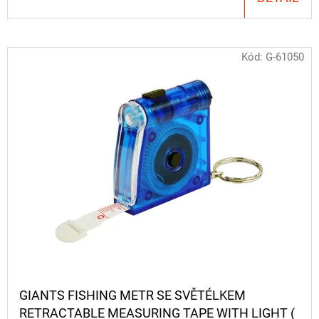
NÁVAZEC
BOILIE
RIG
PLUS
25LB
Kód:
G-61050
72
Kč
Původně:
79
Kč
GIANTS FISHING METR SE SVĚTÉLKEM
RETRACTABLE MEASURING TAPE WITH LIGHT (