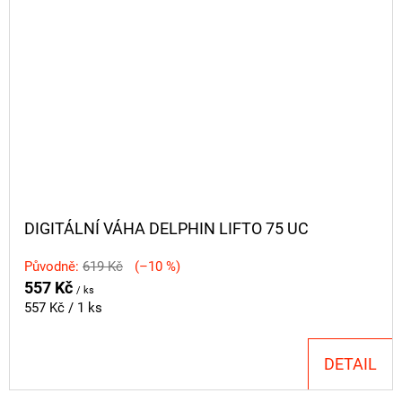
DIGITÁLNÍ VÁHA DELPHIN LIFTO 75 UC
Původně:
619 Kč
(–10 %)
557 Kč
/ ks
Měrná
557 Kč / 1 ks
cena:
DETAIL