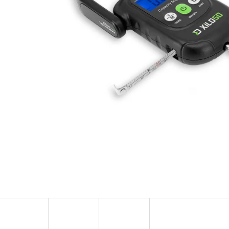
OLOVĚNÁ ZÁTĚŽ DELPHIN
FOX CARP SUB 
CYBERBARBED S OTVOREM
202 Kč
36 Kč
Původně:
225 Kč
Původně:
40 Kč