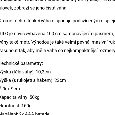
úlovek, zobrazí se jeho čistá váha.
Kromě těchto funkcí váha disponuje podsvíceným displejem 
XILO je navíc vybavena 100 cm samonavíjecím pásmem, 
váhy také metr. Výhodou je také velmi pevná, masivní ruk
zasunout tak, aby měla váha co nejkompaktnější rozměry
Technické parametry:
Výška (tělo váhy): 10,3cm
Výška (s rukojetí a hákem): 23cm
Šířka: 9cm
Kapacita váhy: 50kg
Hmotnost: 160g
Napájení: 2x AAA baterie