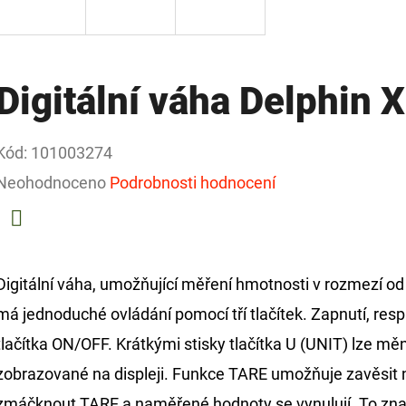
Digitální váha Delphin 
Kód:
101003274
Průměrné
Neohodnoceno
Podrobnosti hodnocení
hodnocení
produktu
Facebook
je
Digitální váha, umožňující měření hmotnosti v rozmezí od
0,0
má jednoduché ovládání pomocí tří tlačítek. Zapnutí, res
z
tlačítka ON/OFF. Krátkými stisky tlačítka U (UNIT) lze měni
5
zobrazované na displeji. Funkce TARE umožňuje zavěsit n
hvězdiček.
zmáčknout TARE a naměřené hodnoty se vynulují. To zna