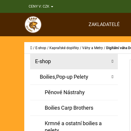
K
Přejít
CENY V:
CZK
O
Zpět
Zpět
na
Š
do
do
obsah
ZAKLADATELÉ
Í
obchodu
obchodu
CO
K
Domů
/
E-shop
/
Kaprařské doplňky
/
Váhy a Metry
/
Digitální váha 
P
K
Přeskočit
E-shop
A
O
kategorie
T
S
Boilies,Pop-up Pelety
E
T
G
Pěnové Nástrahy
O
R
R
A
Boilies Carp Brothers
I
N
E
Krmné a ostatní boilies a
N
pelety