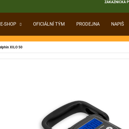
ZÁKAZNICKÁ 
E-SHOP
OFICIÁLNÍ TÝM
PRODEJNA
NAPIŠ
 POTŘEBUJETE NAJÍT?
Delphin XILO 50
HLEDAT
DOPORUČUJEME