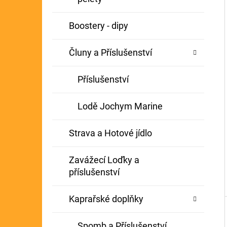
Í
GIANTS FISHING KAPROVÝ NÁVAZEC
P
Boostery - dipy
BOILIE RIG PLUS 25LB
A
72 Kč
Původně:
79 Kč
Čluny a Příslušenství
N
E
Příslušenství
L
Lodě Jochym Marine
Strava a Hotové jídlo
Zavážecí Loďky a
příslušenství
Kaprařské doplňky
Spomb a Příslušenství