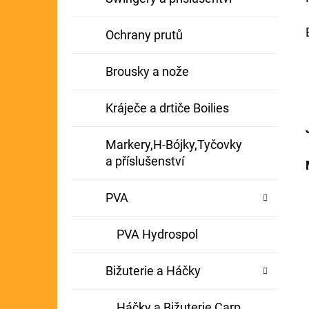
Ochrany prutů
Brousky a nože
Kráječe a drtiče Boilies
Markery,H-Bójky,Tyčovky
a příslušenství
PVA
PVA Hydrospol
Bižuterie a Háčky
Háčky a Bižuterie Carp