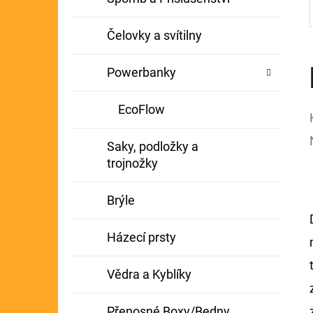
Čelovky a svítilny
Powerbanky
EcoFlow
Saky, podložky a
trojnožky
Brýle
Házecí prsty
Vědra a Kyblíky
Přenosné Boxy/Bedny