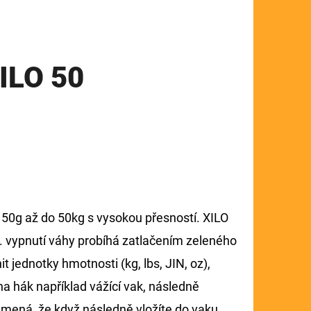
XILO 50
 50g až do 50kg s vysokou přesností. XILO
p. vypnutí váhy probíhá zatlačením zeleného
t jednotky hmotnosti (kg, lbs, JIN, oz),
a hák například vážící vak, následně
mená, že když následně vložíte do vaku