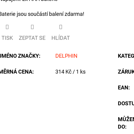
Baterie jsou součástí balení zdarma!
TISK
ZEPTAT SE
HLÍDAT
JMÉNO ZNAČKY
:
DELPHIN
KATEG
Měrná
MĚRNÁ CENA:
314 Kč / 1 ks
ZÁRU
cena:
EAN
:
DOST
MŮŽE
DO: