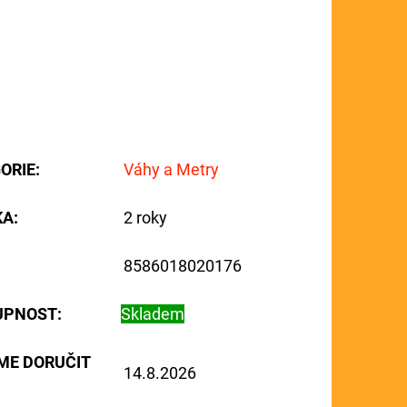
ORIE
:
Váhy a Metry
KA
:
2 roky
8586018020176
UPNOST:
Skladem
ME DORUČIT
14.8.2026