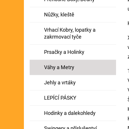
Nůžky, kleště
Vrhací Kobry, lopatky a
zakrmovací tyče
Prsačky a Holinky
Váhy a Metry
Jehly a vrtáky
LEPÍCÍ PÁSKY
Hodinky a dalekohledy
Swingery a příslušentví