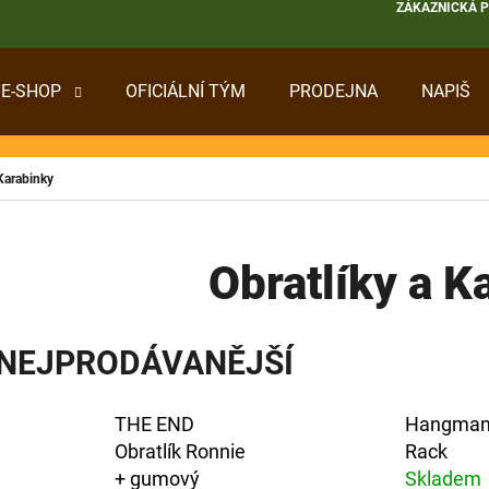
ZÁKAZNICKÁ 
E-SHOP
OFICIÁLNÍ TÝM
PRODEJNA
NAPIŠ
 POTŘEBUJETE NAJÍT?
 Karabinky
HLEDAT
Obratlíky a K
DOPORUČUJEME
NEJPRODÁVANĚJŠÍ
THE END
Hangman
Obratlík Ronnie
Rack
+ gumový
Skladem