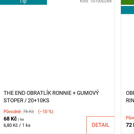
Tip
Kód:
101000268
THE END OBRATLÍK RONNIE + GUMOVÝ
OB
STOPER / 20+10KS
RI
Původně:
76 Kč
(–10 %)
Pův
68 Kč
/ ks
DETAIL
72
Měrná
6,80 Kč / 1 ks
cena: