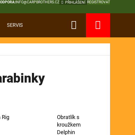
PODPORA:
INFO@CARPBROTHERS.CZ
REGISTROVAT
PŘIHLÁŠENÍ
Hledat
Nákup
SERVIS
košík
arabinky
 Rig
Obratlík s
kroužkem
Delphin