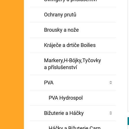
Ochrany prutů
Brousky a nože
Kráječe a drtiče Boilies
Markery,H-Bójky,Tyčovky
a příslušenství
PVA
PVA Hydrospol
Bižuterie a Háčky
Háčky a Bižuterie Carp