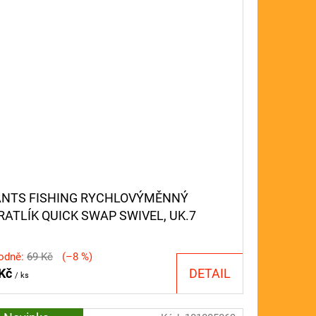
ANTS FISHING RYCHLOVÝMĚNNÝ
RATLÍK QUICK SWAP SWIVEL, UK.7
L.12 EU )/10KS
odně:
69 Kč
(–8 %)
 Kč
DETAIL
/ ks