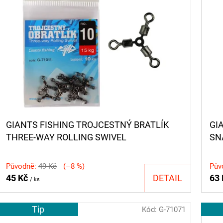
GIANTS FISHING TROJCESTNÝ BRATLÍK
GI
THREE-WAY ROLLING SWIVEL
SNA
NO.12/7KG/10KS
Původně:
49 Kč
(–8 %)
Pův
45 Kč
DETAIL
63
/ ks
Tip
Kód:
G-71071