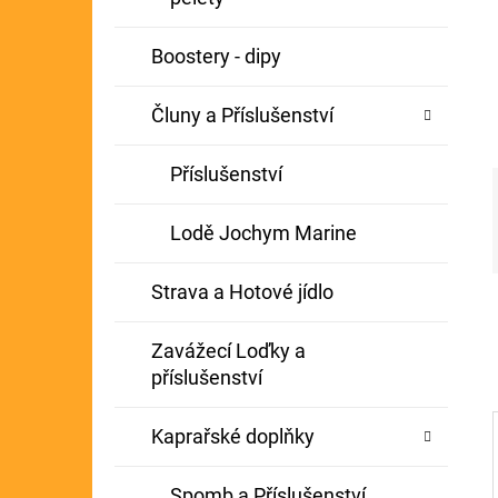
Í
GIANTS FISHING KAPROVÝ NÁVAZEC
P
Boostery - dipy
BOILIE RIG PLUS 25LB
A
72 Kč
Původně:
79 Kč
Čluny a Příslušenství
N
E
Příslušenství
L
Lodě Jochym Marine
Strava a Hotové jídlo
Zavážecí Loďky a
příslušenství
Kaprařské doplňky
Spomb a Příslušenství