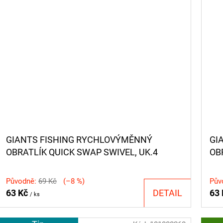
GIANTS FISHING RYCHLOVÝMĚNNÝ
GI
OBRATLÍK QUICK SWAP SWIVEL, UK.4
OB
(VEL.8 EU )/10KS
(VE
Původně:
69 Kč
(–8 %)
Pův
63 Kč
DETAIL
63
/ ks