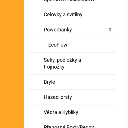
Čelovky a svítilny
Powerbanky
EcoFlow
Saky, podložky a
trojnožky
Brýle
Házecí prsty
Vědra a Kyblíky
Přenosné Boxy/Bedny