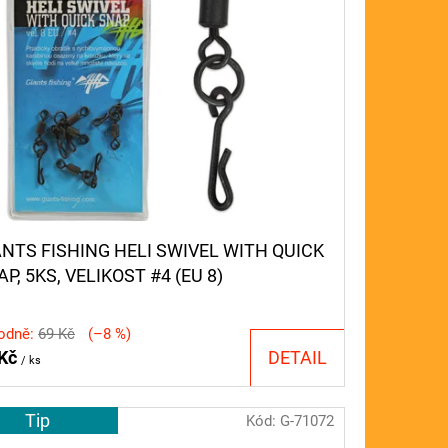
ANTS FISHING HELI SWIVEL WITH QUICK
P, 5KS, VELIKOST #4 (EU 8)
odně:
69 Kč
(–8 %)
 Kč
DETAIL
/ ks
Tip
Kód:
G-71072