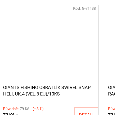
Kód:
G-71138
GIANTS FISHING OBRATLÍK SWIVEL SNAP
GI
HELI, UK.4 (VEL.8 EU)/10KS
RA
Původně:
79 Kč
(–8 %)
Pův
72 Kč
DETAIL
72