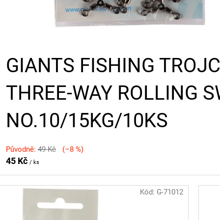
GIANTS FISHING TROJ
THREE-WAY ROLLING S
NO.10/15KG/10KS
Původně:
49 Kč
(–8 %)
45 Kč
/ ks
Kód:
G-71012