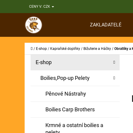
K
Přejít
CENY V:
CZK
O
Zpět
Zpět
na
Š
do
do
obsah
ZAKLADATELÉ
Í
obchodu
obchodu
CO
K
Domů
/
E-shop
/
Kaprařské doplňky
/
Bižuterie a Háčky
/
Obratlíky a
P
K
Přeskočit
E-shop
A
O
kategorie
T
S
Boilies,Pop-up Pelety
E
T
G
Pěnové Nástrahy
O
R
R
A
Boilies Carp Brothers
I
N
E
Krmné a ostatní boilies a
N
pelety