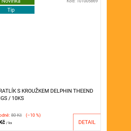
Novinka
Kód:
101005869
Tip
RATLÍK S KROUŽKEM DELPHIN THEEND
NGS / 10KS
odně:
80 Kč
(–10 %)
 Kč
DETAIL
/ ks