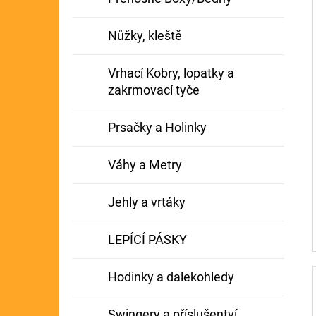
Nůžky, kleště
Vrhací Kobry, lopatky a
zakrmovací tyče
Prsačky a Holinky
Váhy a Metry
Jehly a vrtáky
LEPÍCÍ PÁSKY
Hodinky a dalekohledy
Swingery a příslušentví