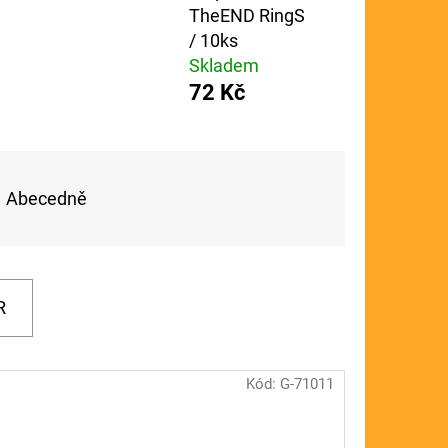
TheEND RingS
FLOAT
/ 10ks
Skladem
72 Kč
Abecedně
R
Kód:
G-71011