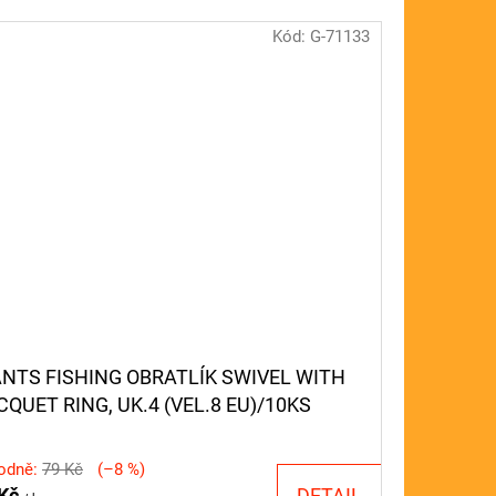
Kód:
G-71133
ANTS FISHING OBRATLÍK SWIVEL WITH
CQUET RING, UK.4 (VEL.8 EU)/10KS
odně:
79 Kč
(–8 %)
 Kč
DETAIL