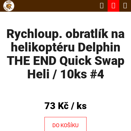
K
Hledat
Nák
Přejít
O
Zpět
Zpět
na
koší
Š
obsah
Rychloup. obratlík na
Í
C
K
helikoptéru Delphin
O
P
THE END Quick Swap
O
Heli / 10ks #4
T
Ř
E
B
73 Kč
/ ks
U
J
DO KOŠÍKU