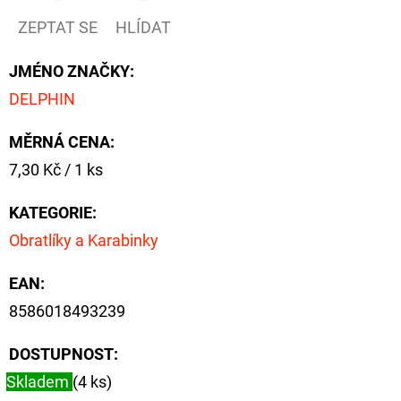
FLOAT
ZEPTAT SE
HLÍDAT
202
Kč
Původně:
JMÉNO ZNAČKY
:
225
DELPHIN
Kč
MĚRNÁ CENA:
Měrná
7,30 Kč / 1 ks
cena:
KATEGORIE
:
Obratlíky a Karabinky
EAN
:
8586018493239
DOSTUPNOST:
Skladem
(4 ks)