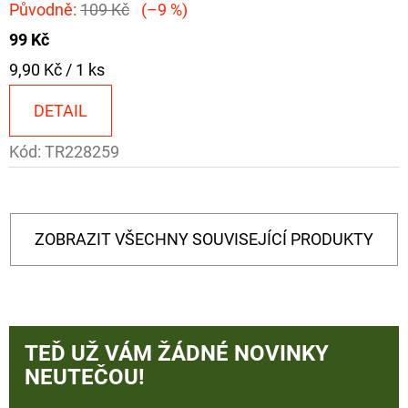
Původně:
109 Kč
(–9 %)
99 Kč
Měrná
9,90 Kč / 1 ks
cena:
DETAIL
Kód:
TR228259
ZOBRAZIT VŠECHNY SOUVISEJÍCÍ PRODUKTY
TEĎ UŽ VÁM ŽÁDNÉ NOVINKY
NEUTEČOU!