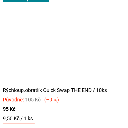
Rýchloup.obratlík Quick Swap THE END / 10ks
Původně:
105 Kč
(–9 %)
95 Kč
Měrná
9,50 Kč / 1 ks
cena: