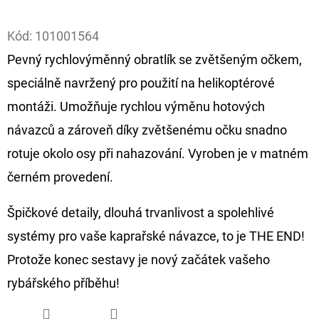
Facebook
D
Kód:
101001564
O
Pevný rychlovýměnný obratlík se zvětšeným očkem,
P
speciálně navržený pro použití na helikoptérové
O
R
montáži. Umožňuje rychlou výměnu hotových
U
návazců a zároveň díky zvětšenému očku snadno
Č
rotuje okolo osy při nahazování. Vyroben je v matném
U
černém provedení.
J
E
Špičkové detaily, dlouhá trvanlivost a spolehlivé
M
E
systémy pro vaše kaprařské návazce, to je THE END!
Protože konec sestavy je nový začátek vašeho
rybářského příběhu!
FOX
CARP
SUB