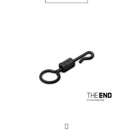
E
T
E
N
A
J
Í
T
?
HLEDAT