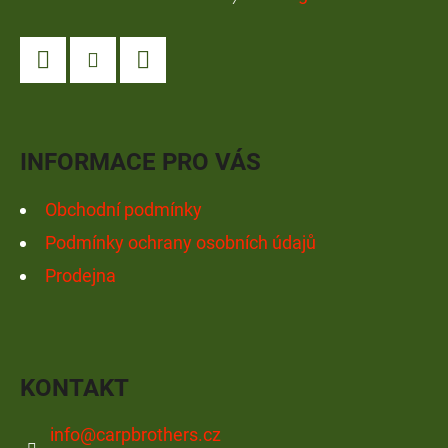
Á
P
A
Facebook
Instagram
YouTube
T
Í
INFORMACE PRO VÁS
Obchodní podmínky
Podmínky ochrany osobních údajů
Prodejna
KONTAKT
info
@
carpbrothers.cz