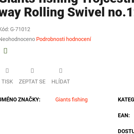
way Rolling Swivel no.
Kód:
G-71012
Průměrné
Neohodnoceno
Podrobnosti hodnocení
hodnocení
produktu
Facebook
je
0,0
TISK
ZEPTAT SE
HLÍDAT
z
5
JMÉNO ZNAČKY
:
Giants fishing
KATEG
hvězdiček.
EAN
:
DOST