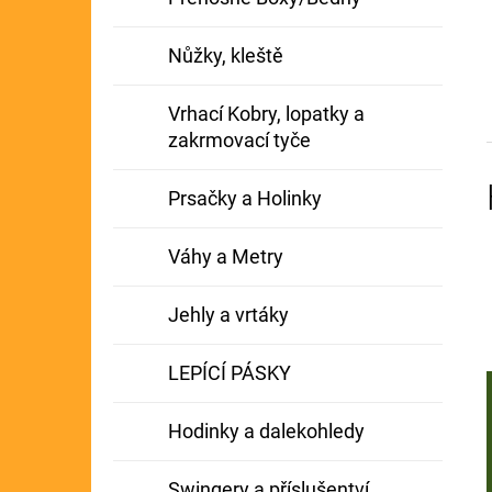
Nůžky, kleště
Vrhací Kobry, lopatky a
zakrmovací tyče
Prsačky a Holinky
Váhy a Metry
Jehly a vrtáky
LEPÍCÍ PÁSKY
Hodinky a dalekohledy
Swingery a příslušentví