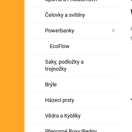
Čelovky a svítilny
Powerbanky
EcoFlow
Saky, podložky a
trojnožky
Brýle
Házecí prsty
Vědra a Kyblíky
Přenosné Boxy/Bedny