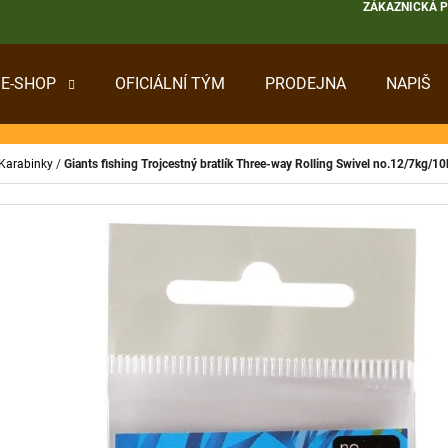
ZÁKAZNICKÁ 
E-SHOP
OFICIÁLNÍ TÝM
PRODEJNA
NAPIŠ
 POTŘEBUJETE NAJÍT?
 Karabinky
/
Giants fishing Trojcestný bratlík Three-way Rolling Swivel no.12/7kg/10
HLEDAT
DOPORUČUJEME