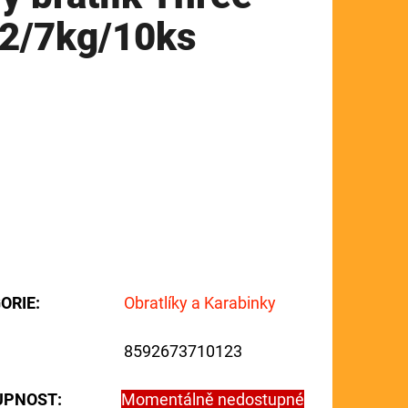
12/7kg/10ks
ORIE
:
Obratlíky a Karabinky
8592673710123
UPNOST:
Momentálně nedostupné