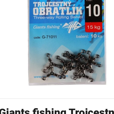
OLOVĚNÁ ZÁTĚŽ DELPHIN
FOX CARP SUB 
CYBERBARBED S OTVOREM
202 Kč
36 Kč
Původně:
225 Kč
Původně:
40 Kč
Giants fishing Trojcestn