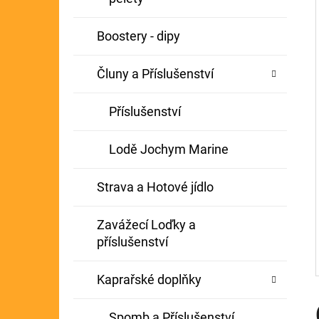
Í
GIANTS FISHING KAPROVÝ NÁVAZEC
P
Boostery - dipy
BOILIE RIG PLUS 25LB
A
72 Kč
Původně:
79 Kč
Čluny a Příslušenství
N
E
Příslušenství
L
Lodě Jochym Marine
Strava a Hotové jídlo
Zavážecí Loďky a
příslušenství
Kaprařské doplňky
Spomb a Příslušenství