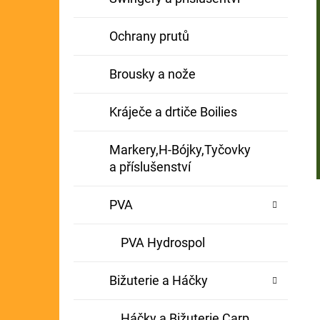
Ochrany prutů
Brousky a nože
Kráječe a drtiče Boilies
Markery,H-Bójky,Tyčovky
a příslušenství
PVA
PVA Hydrospol
Bižuterie a Háčky
Háčky a Bižuterie Carp