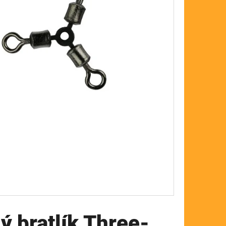
FLOAT
ý bratlík Three-