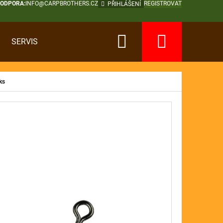
PODPORA:
INFO@CARPBROTHERS.CZ
REGISTROVAT
PŘIHLÁŠENÍ
Hledat
Nákup
SERVIS
košík
ks