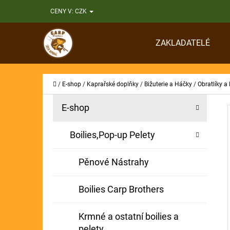
K
Přejít
CENY V:
CZK
O
Zpět
Zpět
na
Š
do
do
obsah
ZAKLADATELÉ
Í
obchodu
obchodu
CO
K
Domů
/
E-shop
/
Kaprařské doplňky
/
Bižuterie a Háčky
/
Obratlíky a
P
K
Přeskočit
E-shop
A
O
kategorie
T
S
Boilies,Pop-up Pelety
E
T
G
Pěnové Nástrahy
O
R
R
A
Boilies Carp Brothers
I
N
E
Krmné a ostatní boilies a
N
pelety