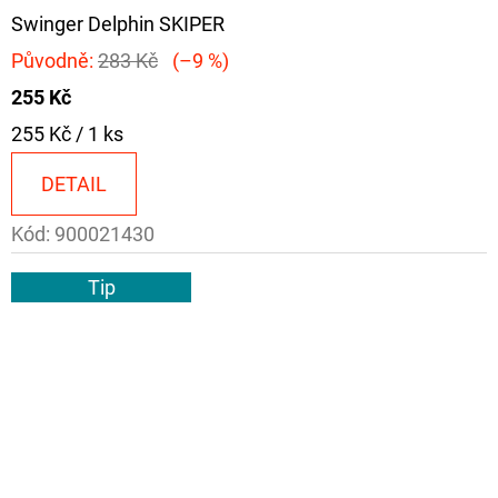
Swinger Delphin SKIPER
Původně:
283 Kč
(–9 %)
255 Kč
Měrná
255 Kč / 1 ks
cena:
DETAIL
Kód:
900021430
Tip