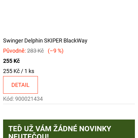
Swinger Delphin SKIPER BlackWay
Původně:
283 Kč
(–9 %)
255 Kč
Měrná
255 Kč / 1 ks
cena:
DETAIL
Kód:
900021434
TEĎ UŽ VÁM ŽÁDNÉ NOVINKY
NEUTEČOU!