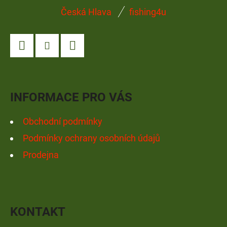
Z
Česká Hlava
fishing4u
Á
P
A
Facebook
Instagram
YouTube
T
Í
INFORMACE PRO VÁS
Obchodní podmínky
Podmínky ochrany osobních údajů
Prodejna
KONTAKT