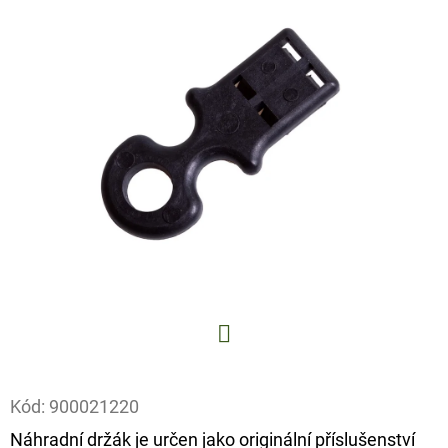
E
T
E
N
A
J
Í
T
?
Facebook
HLEDAT
Kód:
900021220
Náhradní držák je určen jako originální příslušenství