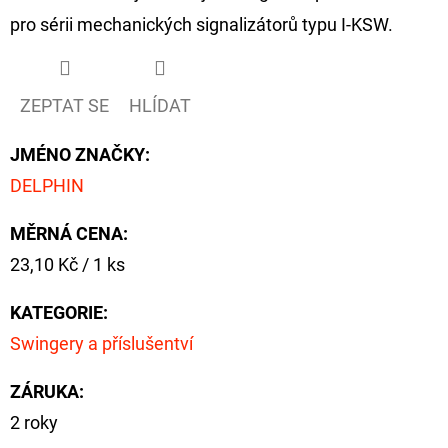
pro sérii mechanických signalizátorů typu I-KSW.
D
O
P
ZEPTAT SE
HLÍDAT
O
R
JMÉNO ZNAČKY
:
U
DELPHIN
Č
U
MĚRNÁ CENA:
J
Měrná
23,10 Kč / 1 ks
E
cena:
M
KATEGORIE
:
E
Swingery a příslušentví
ZÁRUKA
:
FOX
2 roky
CARP
SUB