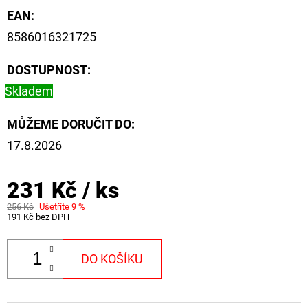
FLOAT
EAN
:
202
8586016321725
Kč
Původně:
225
DOSTUPNOST:
Kč
Skladem
MŮŽEME DORUČIT DO:
17.8.2026
231 Kč
/ ks
256 Kč
Ušetříte 9 %
191 Kč bez DPH
DO KOŠÍKU