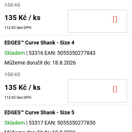
150 Kč
135 Kč
/ ks
DO
KOŠ
112 Kč bez DPH
EDGES™ Curve Shank - Size 4
Skladem
| 53316
EAN:
5055350277843
Můžeme doručit do:
18.8.2026
150 Kč
135 Kč
/ ks
DO
KOŠ
112 Kč bez DPH
EDGES™ Curve Shank - Size 5
Skladem
| 53317
EAN:
5055350277850