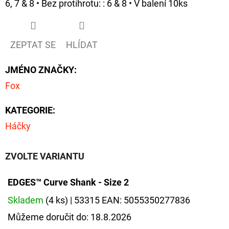
6, 7 & 8 • Bez protihrotu: : 6 & 8 • V balení 10ks
ZEPTAT SE
HLÍDAT
JMÉNO ZNAČKY
:
Fox
KATEGORIE
:
Háčky
ZVOLTE VARIANTU
EDGES™ Curve Shank - Size 2
Skladem
(4 ks)
| 53315
EAN:
5055350277836
Můžeme doručit do:
18.8.2026