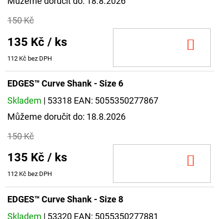
Můžeme doručit do:
18.8.2026
150 Kč
135 Kč
/ ks
DO
KOŠ
112 Kč bez DPH
EDGES™ Curve Shank - Size 6
Skladem
| 53318
EAN:
5055350277867
Můžeme doručit do:
18.8.2026
150 Kč
135 Kč
/ ks
DO
KOŠ
112 Kč bez DPH
EDGES™ Curve Shank - Size 8
Skladem
| 53320
EAN:
5055350277881