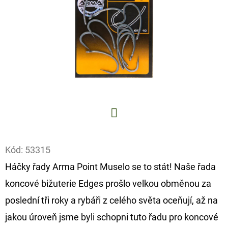
E
T
E
N
A
J
Í
T
Facebook
?
Kód:
53315
Háčky řady Arma Point Muselo se to stát! Naše řada
koncové bižuterie Edges prošlo velkou obměnou za
HLEDAT
poslední tři roky a rybáři z celého světa oceňují, až na
jakou úroveň jsme byli schopni tuto řadu pro koncové