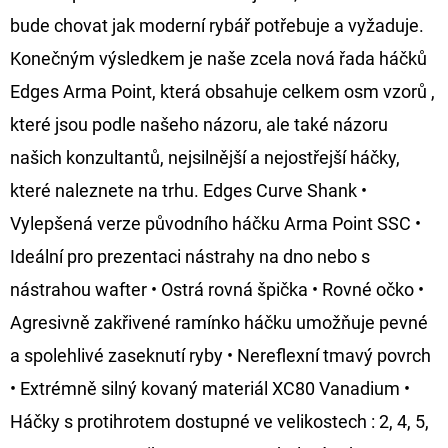
FLOAT
bude chovat jak moderní rybář potřebuje a vyžaduje.
202
Konečným výsledkem je naše zcela nová řada háčků
Kč
Původně:
Edges Arma Point, která obsahuje celkem osm vzorů ,
225
Kč
které jsou podle našeho názoru, ale také názoru
našich konzultantů, nejsilnější a nejostřejší háčky,
které naleznete na trhu. Edges Curve Shank •
Vylepšená verze původního háčku Arma Point SSC •
Ideální pro prezentaci nástrahy na dno nebo s
nástrahou wafter • Ostrá rovná špička • Rovné očko •
Agresivně zakřivené ramínko háčku umožňuje pevné
a spolehlivé zaseknutí ryby • Nereflexní tmavý povrch
• Extrémně silný kovaný materiál XC80 Vanadium •
Háčky s protihrotem dostupné ve velikostech : 2, 4, 5,