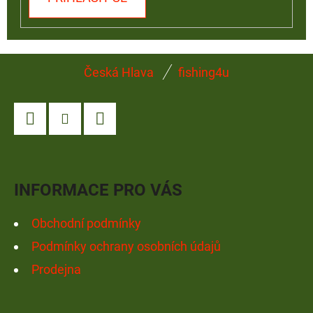
Z
Česká Hlava
fishing4u
Á
P
A
Facebook
Instagram
YouTube
T
Í
INFORMACE PRO VÁS
Obchodní podmínky
Podmínky ochrany osobních údajů
Prodejna