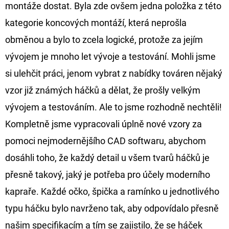
montáže dostat. Byla zde ovšem jedna položka z této
D
kategorie koncových montáží, která neprošla
O
obměnou a bylo to zcela logické, protože za jejím
P
vývojem je mnoho let vývoje a testování. Mohli jsme
O
si ulehčit práci, jenom vybrat z nabídky továren nějaký
R
U
vzor již známých háčků a dělat, že prošly velkým
Č
vývojem a testováním. Ale to jsme rozhodně nechtěli!
U
Kompletně jsme vypracovali úplně nové vzory za
J
pomoci nejmodernějšího CAD softwaru, abychom
E
M
dosáhli toho, že každý detail u všem tvarů háčků je
E
přesně takový, jaký je potřeba pro účely moderního
kapraře. Každé očko, špička a ramínko u jednotlivého
FOX
typu háčku bylo navrženo tak, aby odpovídalo přesně
CARP
SUB
našim specifikacím a tím se zajistilo, že se háček