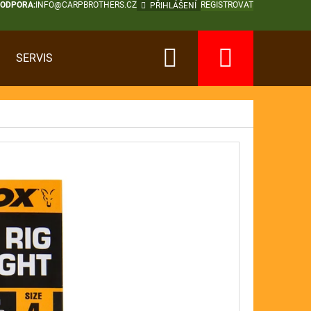
PODPORA:
INFO@CARPBROTHERS.CZ
REGISTROVAT
PŘIHLÁŠENÍ
Hledat
Nákup
SERVIS
košík