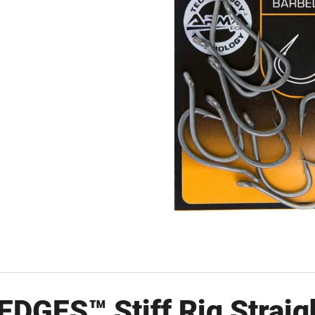
OLOVĚNÁ ZÁTĚŽ DELPHIN
FOX CARP SUB 
CYBERBARBED S OTVOREM
202 Kč
36 Kč
Původně:
225 Kč
Původně:
40 Kč
EDGES™ Stiff Rig Straig