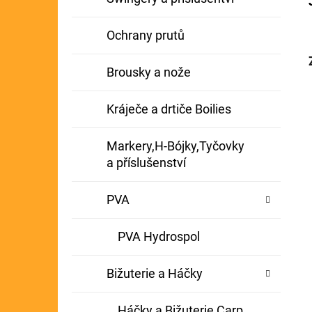
Ochrany prutů
Brousky a nože
Kráječe a drtiče Boilies
Markery,H-Bójky,Tyčovky
a příslušenství
PVA
PVA Hydrospol
Bižuterie a Háčky
Háčky a Bižuterie Carp