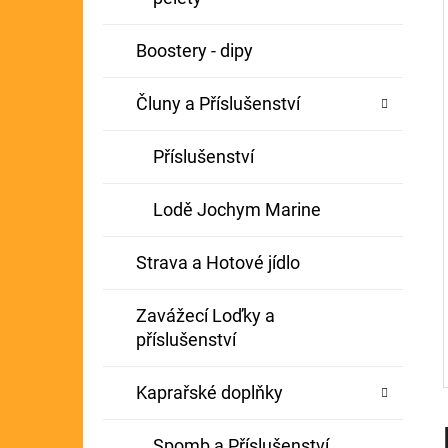
Í
GIANTS FISHING KAPROVÝ NÁVAZEC
P
Boostery - dipy
BOILIE RIG PLUS 25LB
A
72 Kč
Původně:
79 Kč
Čluny a Příslušenství
N
E
Příslušenství
L
Lodě Jochym Marine
Strava a Hotové jídlo
Zavážecí Loďky a
příslušenství
Kaprařské doplňky
Spomb a Příslušenství