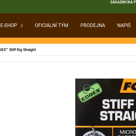
ZÁKAZNICKÁ 
E-SHOP
OFICIÁLNÍ TÝM
PRODEJNA
NAPIŠ
 POTŘEBUJETE NAJÍT?
ES™ Stiff Rig Straight
HLEDAT
DOPORUČUJEME