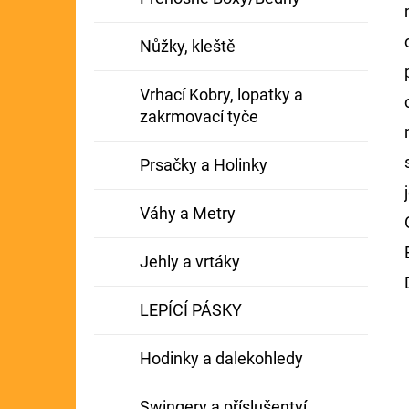
Nůžky, kleště
Vrhací Kobry, lopatky a
zakrmovací tyče
Prsačky a Holinky
Váhy a Metry
Jehly a vrtáky
LEPÍCÍ PÁSKY
Hodinky a dalekohledy
Swingery a příslušentví