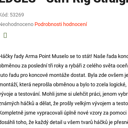
Kód:
53269
Průměrné
Neohodnoceno
Podrobnosti hodnocení
hodnocení
produktu
Facebook
je
Háčky řady Arma Point Muselo se to stát! Naše řada konc
0,0
obměnou za poslední tři roky a rybáři z celého světa oceň
z
tuto řadu pro koncové montáže dostat. Byla zde ovšem j
5
montáží, která neprošla obměnou a bylo to zcela logické,
hvězdiček.
vývoje a testování. Mohli jsme si ulehčit práci, jenom vybr
známých háčků a dělat, že prošly velkým vývojem a testo
Kompletně jsme vypracovali úplně nové vzory za pomoc
dosáhli toho, že každý detail u všem tvarů háčků je přesně