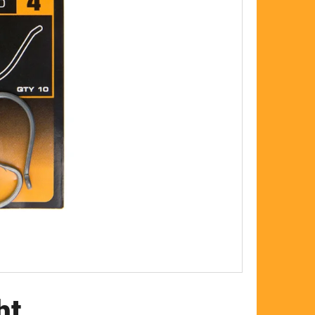
FLOAT
ht