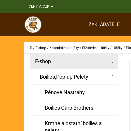
K
Přejít
CENY V:
CZK
O
Zpět
Zpět
na
Š
do
do
obsah
ZAKLADATELÉ
Í
obchodu
obchodu
CO
K
Domů
/
E-shop
/
Kaprařské doplňky
/
Bižuterie a Háčky
/
Háčky
/
EDG
P
K
Přeskočit
E-shop
A
O
kategorie
T
S
Boilies,Pop-up Pelety
E
T
G
Pěnové Nástrahy
O
R
R
A
Boilies Carp Brothers
I
N
E
Krmné a ostatní boilies a
N
pelety