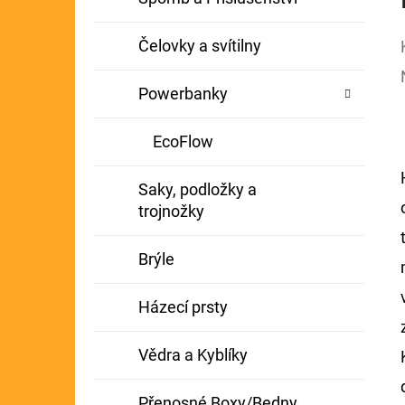
Čelovky a svítilny
Powerbanky
EcoFlow
Saky, podložky a
trojnožky
Brýle
Házecí prsty
Vědra a Kyblíky
Přenosné Boxy/Bedny