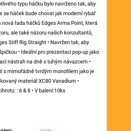
tlivého typu háčku bylo navrženo tak, aby
 že se háček bude chovat jak moderní rybář
 nová řada háčků Edges Arma Point, která
oru, ale také názoru našich konzultantů,
ges Stiff Rig Straight • Navržen tak, aby
špičkou • Ideální pro prezentaci pop-up jako
entaci nástrah na dně s tuhým návazcem •
tí s mimořádně tvrdým monofilem jako je
ný kovaný materiál XC80 Vanadium •
ihrotu: : 6 & 8 • V balení:10ks