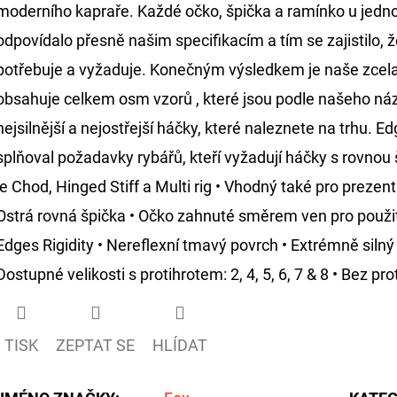
moderního kapraře. Každé očko, špička a ramínko u jedno
odpovídalo přesně našim specifikacím a tím se zajistilo,
potřebuje a vyžaduje. Konečným výsledkem je naše zcela
obsahuje celkem osm vzorů , které jsou podle našeho náz
nejsilnější a nejostřejší háčky, které naleznete na trhu. Ed
splňoval požadavky rybářů, kteří vyžadují háčky s rovnou 
je Chod, Hinged Stiff a Multi rig • Vhodný také pro prez
Ostrá rovná špička • Očko zahnuté směrem ven pro použi
Edges Rigidity • Nereflexní tmavý povrch • Extrémně sil
Dostupné velikosti s protihrotem: 2, 4, 5, 6, 7 & 8 • Bez prot
TISK
ZEPTAT SE
HLÍDAT