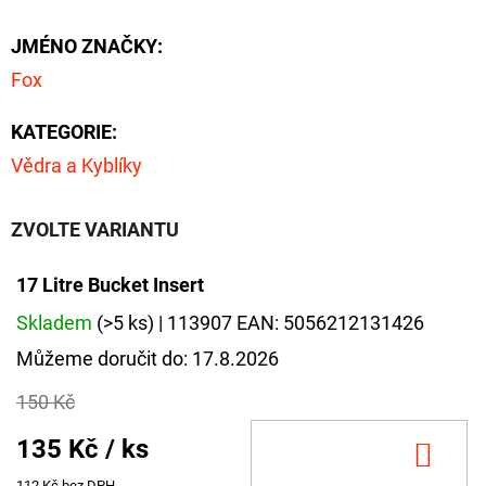
CYBERBARBED
S
JMÉNO ZNAČKY
:
OTVOREM
Fox
36
Kč
Původně:
KATEGORIE
:
40
Kč
Vědra a Kyblíky
ZVOLTE VARIANTU
17 Litre Bucket Insert
Skladem
(>5 ks)
| 113907
EAN:
5056212131426
Můžeme doručit do:
17.8.2026
150 Kč
135 Kč
/ ks
DO
112 Kč bez DPH