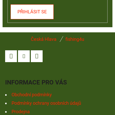
PŘIHLÁSIT SE
Z
Česká Hlava
fishing4u
Á
P
A
Facebook
Instagram
YouTube
T
Í
INFORMACE PRO VÁS
Obchodní podmínky
Podmínky ochrany osobních údajů
Prodejna