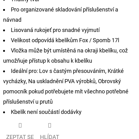
Pro organizované skladování příslušenství a
D
návnad
O
P
Lisovaná rukojeť pro snadné vyjmutí
O
Velikost odpovídá kbelíkům Fox / Spomb 17l
R
Vložka může být umístěná na okraji kbelíku, což
U
umožňuje přístup k obsahu k kbelíku
Č
U
Ideální pro: Lov s častým přesouváním, Krátké
J
vycházky, Na uskladnění PVA výrobků, Obrovský
E
pomocník pokud potřebujete mít všechno potřebné
M
příslušenství u prutů
E
Kbelík není součástí dodávky
OLOVĚNÁ
ZÁTĚŽ
DELPHIN
ZEPTAT SE
HLÍDAT