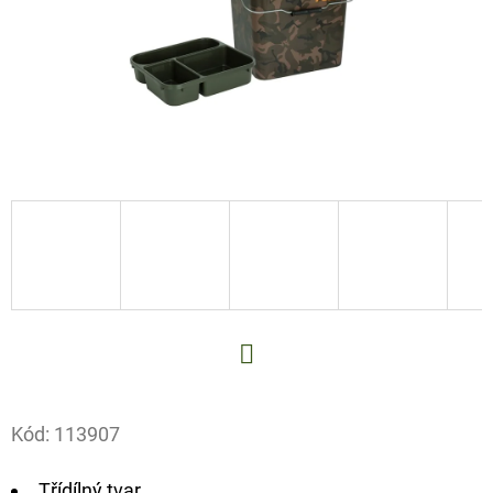
E
T
E
N
A
J
Í
T
?
Facebook
HLEDAT
Kód:
113907
Třídílný tvar