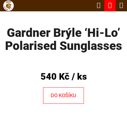
K
Hledat
Nák
Přejít
O
Zpět
Zpět
na
koší
Š
obsah
Gardner Brýle ‘Hi-Lo’
Í
C
K
Polarised Sunglasses
O
P
O
T
540 Kč
/ ks
Ř
E
DO KOŠÍKU
B
U
J