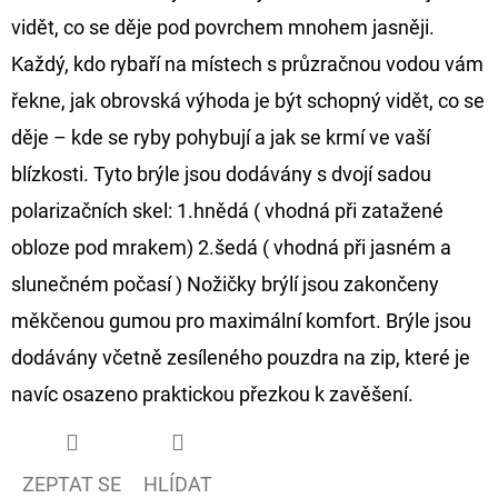
vidět, co se děje pod povrchem mnohem jasněji.
D
Každý, kdo rybaří na místech s průzračnou vodou vám
O
řekne, jak obrovská výhoda je být schopný vidět, co se
P
O
děje – kde se ryby pohybují a jak se krmí ve vaší
R
blízkosti. Tyto brýle jsou dodávány s dvojí sadou
U
polarizačních skel: 1.hnědá ( vhodná při zatažené
Č
obloze pod mrakem) 2.šedá ( vhodná při jasném a
U
J
slunečném počasí ) Nožičky brýlí jsou zakončeny
E
měkčenou gumou pro maximální komfort. Brýle jsou
M
dodávány včetně zesíleného pouzdra na zip, které je
E
navíc osazeno praktickou přezkou k zavěšení.
GIANTS
FISHING
ZEPTAT SE
HLÍDAT
KAPROVÝ