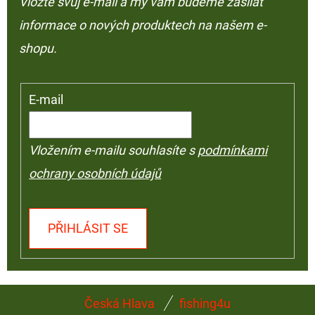
Vložte svůj e-mail a my vám budeme zasílat
informace o nových produktech na našem e-
shopu.
E-mail
Vložením e-mailu souhlasíte s
podmínkami
ochrany osobních údajů
PŘIHLÁSIT SE
Z
Česká Hlava
fishing4u