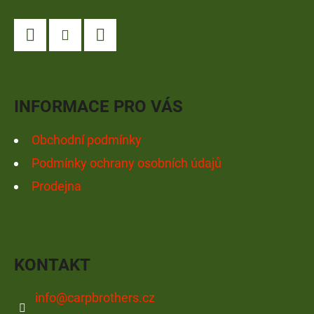
Á
P
A
Facebook
Instagram
YouTube
T
Í
INFORMACE PRO VÁS
Obchodní podmínky
Podmínky ochrany osobních údajů
Prodejna
KONTAKT
info
@
carpbrothers.cz