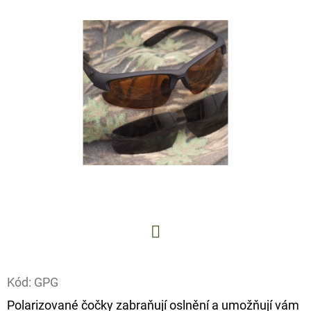
E
T
E
N
A
J
Í
T
?
Facebook
HLEDAT
Kód:
GPG
Polarizované čočky zabraňují oslnění a umožňují vám