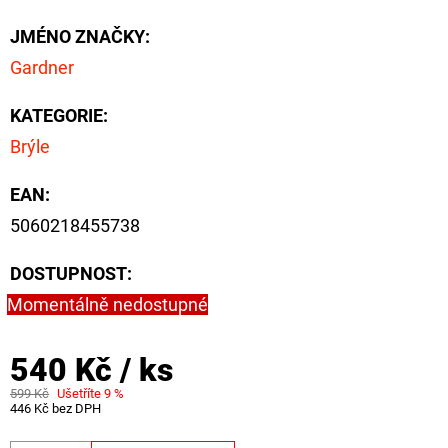
NÁVAZEC
BOILIE
JMÉNO ZNAČKY
:
RIG
PLUS
Gardner
25LB
72
KATEGORIE
:
Kč
Původně:
Brýle
79
Kč
EAN
:
5060218455738
DOSTUPNOST:
Momentálně nedostupné
540 Kč
/ ks
599 Kč
Ušetříte 9 %
446 Kč bez DPH