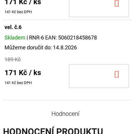
171 Kč
/ ks
DO
KOŠ
141 Kč bez DPH
vel. č.6
Skladem
| RNR-6
EAN:
5060218458678
Můžeme doručit do:
14.8.2026
189 Kč
171 Kč
/ ks
DO
KOŠ
141 Kč bez DPH
Hodnocení
HODNOCENÍ PRODUKTU