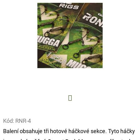
E
T
E
N
A
J
Í
T
?
Facebook
Kód:
RNR-4
HLEDAT
Balení obsahuje tři hotové háčkové sekce. Tyto háčky