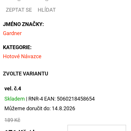
FLOAT
ZEPTAT SE
HLÍDAT
202
Kč
Původně:
JMÉNO ZNAČKY
:
225
Kč
Gardner
KATEGORIE
:
Hotové Návazce
ZVOLTE VARIANTU
vel. č.4
Skladem
| RNR-4
EAN:
5060218458654
Můžeme doručit do:
14.8.2026
189 Kč