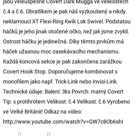
jsou veleúspěšné Covert Dark Mugga ve velikostech
č.4 a č.6. Obratlíkem je pak náš vyzkoušený a nikdy
D
O
neklamoucí XT Flexi-Ring Kwik Lok Swivel. Podstatou
P
háčků je jeho jinak otočené očko, než jak jsme zvyklí.
O
Ostrost háčku je jedinečná. Díky těmto prvkům má
R
háček užasnou moc zasekávacího mechanismu.
U
Č
Každá koncová sekce je pak zakončena zarážkou
U
Covert Hook Stop. Doporučujeme kombinovat s
J
monofilem jako např. Trick-Link nebo Invisi-Link.
E
Technické údaje: Balení: 3ks Povrch: matný Covert
M
E
Tip: s protihrotem Velikost: č.4 Velikost: č.6 Vyrobeno
ve Velké Británii! Odkaz na video:
http://www.youtube.com/watch?v=GW7c8Ob6shI
FOX
CARP
SUB