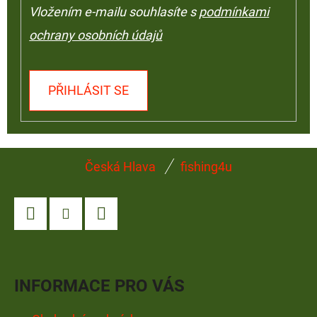
Vložením e-mailu souhlasíte s
podmínkami
ochrany osobních údajů
PŘIHLÁSIT SE
Z
Česká Hlava
fishing4u
Á
P
A
Facebook
Instagram
YouTube
T
Í
INFORMACE PRO VÁS