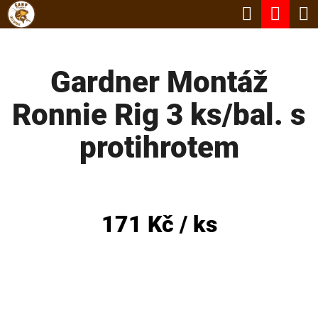
K
Hledat
Nák
Přejít
O
Zpět
Zpět
na
koší
Š
obsah
Gardner Montáž
Í
C
K
Ronnie Rig 3 ks/bal. s
O
P
protihrotem
O
T
Ř
171 Kč
/ ks
E
B
U
J