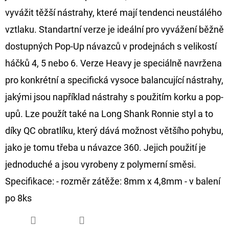
CYBERBARBED
vyvážit těžší nástrahy, které mají tendenci neustálého
S
OTVOREM
vztlaku. Standartní verze je ideální pro vyvážení běžně
36
dostupných Pop-Up návazců v prodejnách s velikostí
Kč
Původně:
háčků 4, 5 nebo 6. Verze Heavy je speciálně navržena
40
Kč
pro konkrétní a specifická vysoce balancující nástrahy,
jakými jsou například nástrahy s použitím korku a pop-
upů. Lze použít také na Long Shank Ronnie styl a to
díky QC obratlíku, který dává možnost většího pohybu,
jako je tomu třeba u návazce 360. Jejich použití je
jednoduché a jsou vyrobeny z polymerní směsi.
Specifikace: - rozměr zátěže: 8mm x 4,8mm - v balení
po 8ks