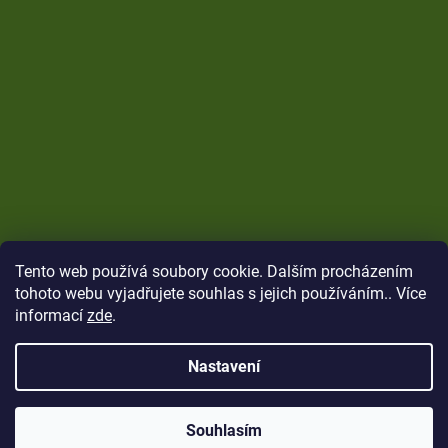
Tento web používá soubory cookie. Dalším procházením
tohoto webu vyjadřujete souhlas s jejich používáním.. Více
informací
zde
.
Nastavení
Vytvořil Shoptet
Copyright 2026
CARP Brothers
. Všechna práva
Souhlasím
vyhrazena.