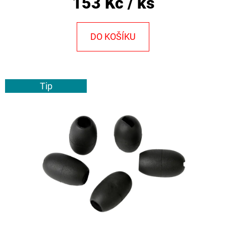
153 Kč
/ ks
E
T
E
DO KOŠÍKU
N
A
J
Tip
Í
T
?
HLEDAT