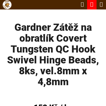
K
Hledat
Nák
Přejít
O
Zpět
Zpět
na
koší
Š
obsah
Gardner Zátěž na
Í
C
K
obratlík Covert
O
P
Tungsten QC Hook
O
Swivel Hinge Beads,
T
Ř
8ks, vel.8mm x
E
4,8mm
B
U
J