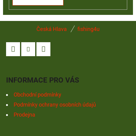
Z
Česká Hlava
fishing4u
Á
P
A
Facebook
Instagram
YouTube
T
Í
INFORMACE PRO VÁS
Obchodní podmínky
Podmínky ochrany osobních údajů
Prodejna