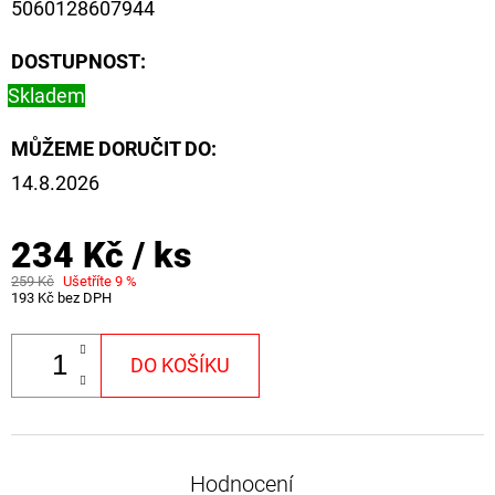
5060128607944
CYBERBARBED
S
OTVOREM
DOSTUPNOST:
36
Skladem
Kč
Původně:
40
MŮŽEME DORUČIT DO:
Kč
14.8.2026
234 Kč
/ ks
259 Kč
Ušetříte 9 %
193 Kč bez DPH
DO KOŠÍKU
Hodnocení