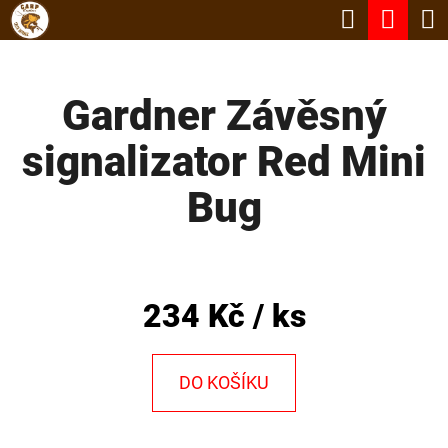
K
Hledat
Nák
Přejít
O
Zpět
Zpět
na
koší
Š
obsah
Gardner Závěsný
Í
C
K
signalizator Red Mini
O
P
Bug
O
T
Ř
234 Kč
/ ks
E
B
DO KOŠÍKU
U
J