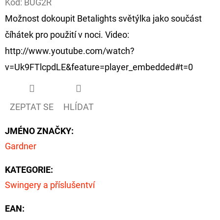
Kód:
BUG2R
Možnost dokoupit Betalights světýlka jako součást
D
O
číhátek pro použití v noci. Video:
P
http://www.youtube.com/watch?
O
v=Uk9FTlcpdLE&feature=player_embedded#t=0
R
U
Č
ZEPTAT SE
HLÍDAT
U
J
JMÉNO ZNAČKY
:
E
Gardner
M
E
KATEGORIE
:
Swingery a příslušentví
OLOVĚNÁ
ZÁTĚŽ
EAN
:
DELPHIN