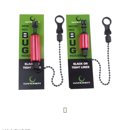
E
T
E
N
A
J
Í
T
?
HLEDAT
Facebook