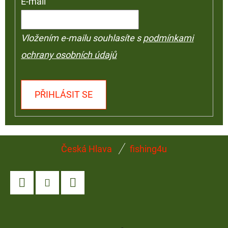
E-mail
Vložením e-mailu souhlasíte s
podmínkami
ochrany osobních údajů
PŘIHLÁSIT SE
Z
Česká Hlava
fishing4u
Á
P
A
Facebook
Instagram
YouTube
T
Í