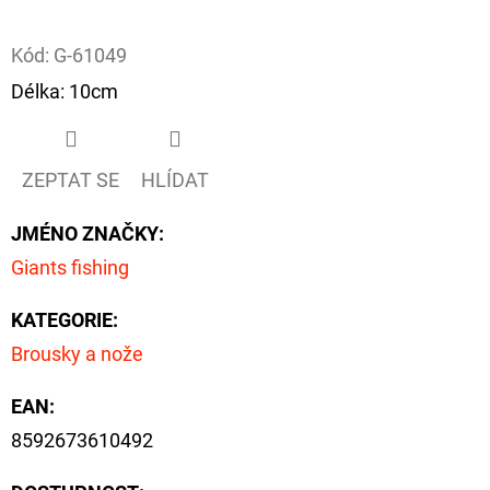
Facebook
D
Kód:
G-61049
O
Délka: 10cm
P
O
R
ZEPTAT SE
HLÍDAT
U
Č
JMÉNO ZNAČKY
:
U
Giants fishing
J
E
KATEGORIE
:
M
Brousky a nože
E
EAN
:
8592673610492
FOX
CARP
SUB