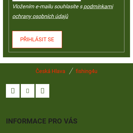
Vložením e-mailu souhlasíte s
podmínkami
ochrany osobních údajů
PŘIHLÁSIT SE
Z
Česká Hlava
fishing4u
Á
P
A
Facebook
Instagram
YouTube
T
Í
INFORMACE PRO VÁS