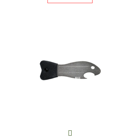
E
T
E
N
A
J
Í
T
?
HLEDAT