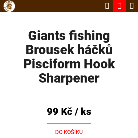
K
Hledat
Nák
Přejít
O
Zpět
Zpět
na
koší
Š
obsah
Giants fishing
Í
C
K
Brousek háčků
O
P
Pisciform Hook
O
Sharpener
T
Ř
E
B
99 Kč
/ ks
U
J
DO KOŠÍKU