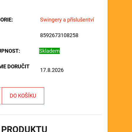
ORIE
:
Swingery a příslušentví
8592673108258
UPNOST:
Skladem
ME DORUČIT
17.8.2026
DO KOŠÍKU
 PRODUKTU