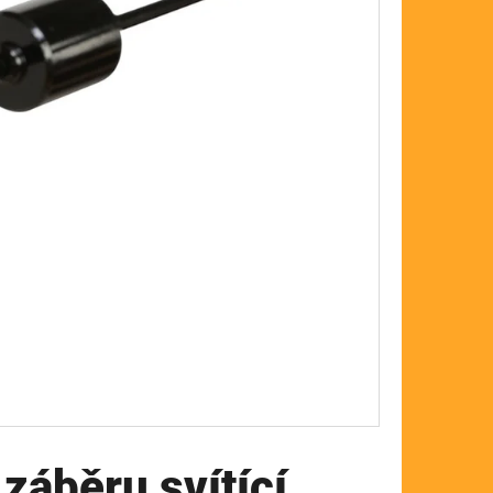
FLOAT
 záběru svítící