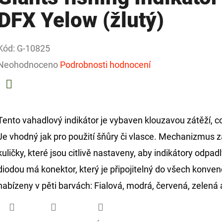
DFX Yelow (žlutý)
Kód:
G-10825
Průměrné
Neohodnoceno
Podrobnosti hodnocení
hodnocení
produktu
Facebook
je
Tento vahadlový indikátor je vybaven klouzavou zátěží, co
0,0
Je vhodný jak pro použití šňůry či vlasce. Mechanizmus zad
z
kuličky, které jsou citlivě nastaveny, aby indikátory odpad
5
diodou má konektor, který je připojitelný do všech konven
hvězdiček.
nabízeny v pěti barvách: Fialová, modrá, červená, zelená