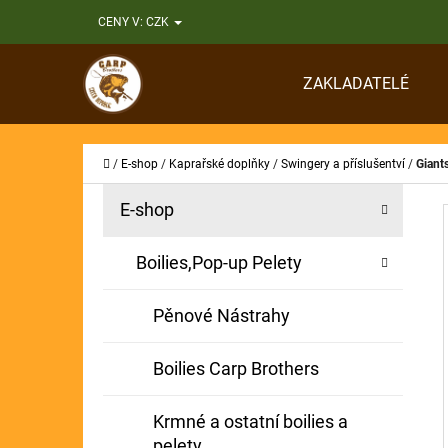
K
Přejít
CENY V:
CZK
O
Zpět
Zpět
na
Š
do
do
obsah
ZAKLADATELÉ
Í
obchodu
obchodu
CO
K
Domů
/
E-shop
/
Kaprařské doplňky
/
Swingery a příslušentví
/
Giants
P
K
Přeskočit
E-shop
A
O
kategorie
T
S
Boilies,Pop-up Pelety
E
T
G
Pěnové Nástrahy
O
R
R
A
Boilies Carp Brothers
I
N
E
Krmné a ostatní boilies a
N
pelety