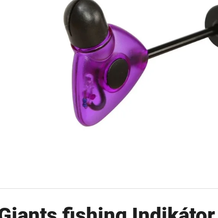
OLOVĚNÁ ZÁTĚŽ DELPHIN
FOX CARP SUB 
CYBERBARBED S OTVOREM
202 Kč
36 Kč
Původně:
225 Kč
Původně:
40 Kč
Giants fishing Indikátor