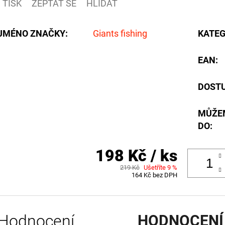
TISK
ZEPTAT SE
HLÍDAT
JMÉNO ZNAČKY
:
Giants fishing
KATEG
EAN
:
DOST
MŮŽE
DO:
198 Kč
/ ks
219 Kč
Ušetříte 9 %
164 Kč bez DPH
Hodnocení
HODNOCENÍ