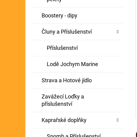
Í
GIANTS FISHING KAPROVÝ NÁVAZEC
P
Boostery - dipy
BOILIE RIG PLUS 25LB
A
72 Kč
Původně:
79 Kč
Čluny a Příslušenství
N
E
Příslušenství
L
Lodě Jochym Marine
Strava a Hotové jídlo
Zavážecí Loďky a
příslušenství
Kaprařské doplňky
Spomb a Příslušenství