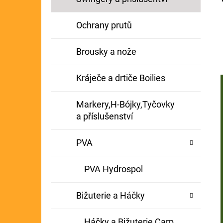
Ochrany prutů
Brousky a nože
Kráječe a drtiče Boilies
Markery,H-Bójky,Tyčovky
a příslušenství
PVA
PVA Hydrospol
Bižuterie a Háčky
Háčky a Bižuterie Carp