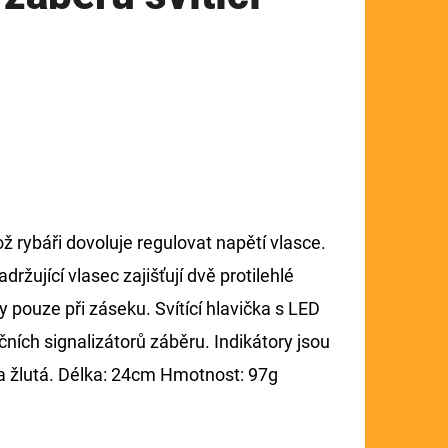
ž rybáři dovoluje regulovat napětí vlasce.
ržující vlasec zajišťují dvě protilehlé
ly pouze při záseku. Svítící hlavička s LED
čních signalizátorů záběru. Indikátory jsou
 a žlutá. Délka: 24cm Hmotnost: 97g