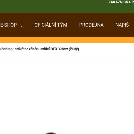
ZÁKAZNICKÁ 
E-SHOP
OFICIÁLNÍ TÝM
PRODEJNA
NAPIŠ
 POTŘEBUJETE NAJÍT?
 fishing Indikátor záběru svítící DFX Yelow (žlutý)
HLEDAT
DOPORUČUJEME