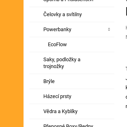
Čelovky a svítilny
Powerbanky
EcoFlow
Saky, podložky a
trojnožky
Brýle
Házecí prsty
Vědra a Kyblíky
Přenosné Boxy/Bedny