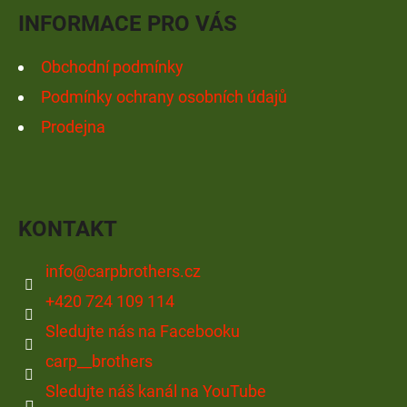
Í
INFORMACE PRO VÁS
Obchodní podmínky
Podmínky ochrany osobních údajů
Prodejna
KONTAKT
info
@
carpbrothers.cz
+420 724 109 114
Sledujte nás na Facebooku
carp__brothers
Sledujte náš kanál na YouTube