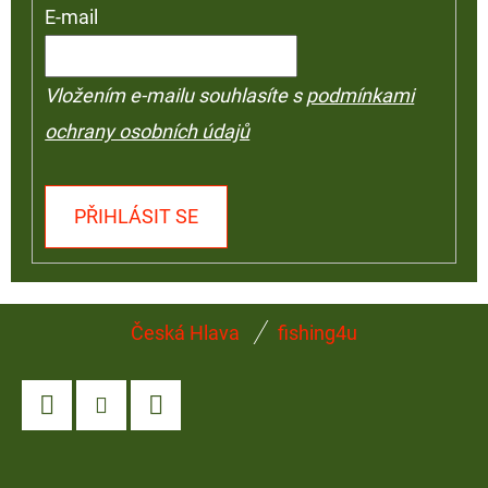
E-mail
Vložením e-mailu souhlasíte s
podmínkami
ochrany osobních údajů
PŘIHLÁSIT SE
Z
Česká Hlava
fishing4u
Á
P
A
Facebook
Instagram
YouTube
T