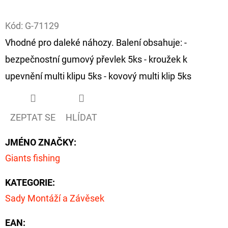
Facebook
D
Kód:
G-71129
O
Vhodné pro daleké náhozy. Balení obsahuje: -
P
bezpečnostní gumový převlek 5ks - kroužek k
O
R
upevnění multi klipu 5ks - kovový multi klip 5ks
U
Č
U
ZEPTAT SE
HLÍDAT
J
E
JMÉNO ZNAČKY
:
M
Giants fishing
E
KATEGORIE
:
Sady Montáží a Závěsek
FOX
CARP
EAN
:
SUB