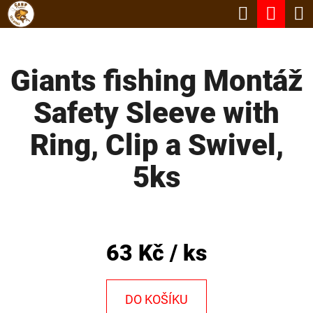
K
Hledat
Nák
Přejít
O
Zpět
Zpět
na
koší
Š
obsah
Giants fishing Montáž
Í
C
K
Safety Sleeve with
O
P
Ring, Clip a Swivel,
O
5ks
T
Ř
E
B
63 Kč
/ ks
U
J
DO KOŠÍKU