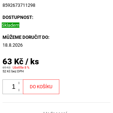
FLOAT
8592673711298
202
Kč
DOSTUPNOST:
Původně:
225
Skladem
Kč
MŮŽEME DORUČIT DO:
18.8.2026
63 Kč
/ ks
69 Kč
Ušetříte 8 %
52 Kč bez DPH
DO KOŠÍKU