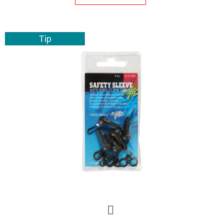
E
T
E
Tip
N
A
J
Í
T
?
HLEDAT