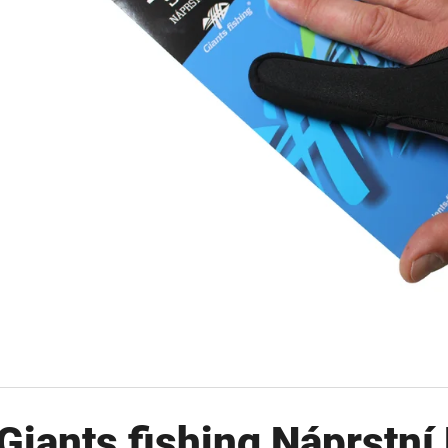
OLOVĚNÁ ZÁTĚŽ DELPHIN
FOX CARP SUB 
CYBERBARBED S OTVOREM
202 Kč
36 Kč
Původně:
225 Kč
Původně:
40 Kč
Giants fishing Náprstní 