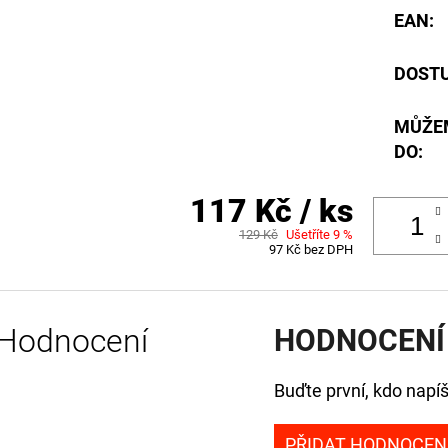
EAN
:
DOST
MŮŽE
DO:
117 Kč
/ ks
129 Kč
Ušetříte 9 %
97 Kč bez DPH
Hodnocení
HODNOCENÍ
Buďte první, kdo napíš
PŘIDAT HODNOCEN