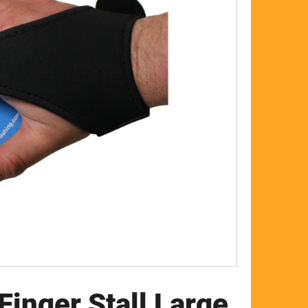
FLOAT
Finger Stall Large