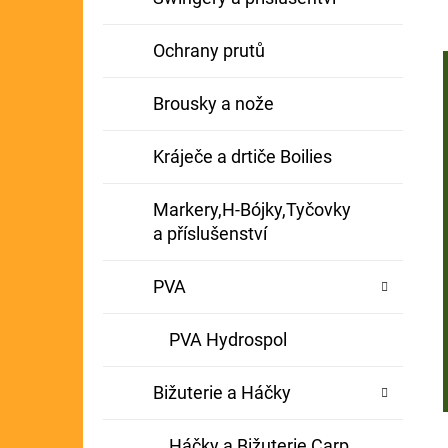
Ochrany prutů
Brousky a nože
Kráječe a drtiče Boilies
Markery,H-Bójky,Tyčovky
a příslušenství
PVA
PVA Hydrospol
Bižuterie a Háčky
Háčky a Bižuterie Carp