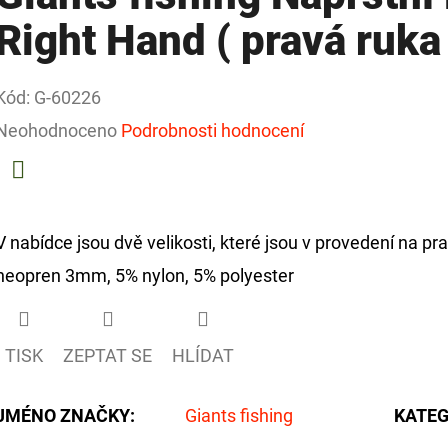
Right Hand ( pravá ruka 
Kód:
G-60226
Průměrné
Neohodnoceno
Podrobnosti hodnocení
hodnocení
produktu
Facebook
je
V nabídce jsou dvě velikosti, které jsou v provedení na pr
0,0
neopren 3mm, 5% nylon, 5% polyester
z
5
TISK
ZEPTAT SE
HLÍDAT
hvězdiček.
JMÉNO ZNAČKY
:
Giants fishing
KATEG