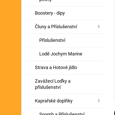
Í
GIANTS FISHING KAPROVÝ NÁVAZEC
P
Boostery - dipy
BOILIE RIG PLUS 25LB
A
72 Kč
Původně:
79 Kč
Čluny a Příslušenství
N
E
Příslušenství
L
Lodě Jochym Marine
Strava a Hotové jídlo
Zavážecí Loďky a
příslušenství
Kaprařské doplňky
Spomb a Příslušenství