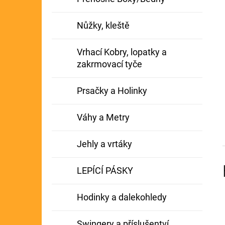
Nůžky, kleště
Vrhací Kobry, lopatky a
zakrmovací tyče
Prsačky a Holinky
Váhy a Metry
Jehly a vrtáky
LEPÍCÍ PÁSKY
Hodinky a dalekohledy
Swingery a příslušentví