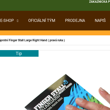
ZÁKAZNICKÁ 
E-SHOP
OFICIÁLNÍ TÝM
PRODEJNA
NAPIŠ
 POTŘEBUJETE NAJÍT?
prstní Finger Stall Large Right Hand ( pravá ruka )
HLEDAT
Tip
DOPORUČUJEME