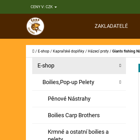
K
Přejít
CENY V:
CZK
O
Zpět
Zpět
na
Š
do
do
obsah
ZAKLADATELÉ
Í
obchodu
obchodu
CO
K
Domů
/
E-shop
/
Kaprařské doplňky
/
Házecí prsty
/
Giants fishing Ná
P
K
Přeskočit
E-shop
A
O
kategorie
T
S
Boilies,Pop-up Pelety
E
T
G
Pěnové Nástrahy
O
R
R
A
Boilies Carp Brothers
I
N
E
Krmné a ostatní boilies a
N
pelety