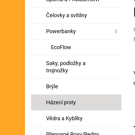
Čelovky a svítilny
Powerbanky
EcoFlow
Saky, podložky a
trojnožky
Brýle
Házecí prsty
Vědra a Kyblíky
Přenosné Boxy/Bedny