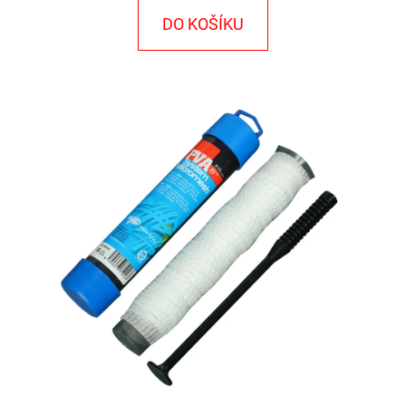
E
DO KOŠÍKU
T
E
N
A
J
Í
T
?
HLEDAT