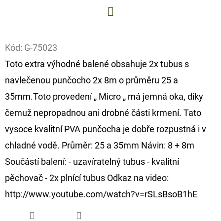
D
Facebook
O
P
Kód:
G-75023
O
Toto extra výhodné balené obsahuje 2x tubus s
R
navlečenou punčocho 2x 8m o průměru 25 a
U
35mm.Toto provedení „ Micro „ má jemná oka, díky
Č
U
čemuž nepropadnou ani drobné části krmení. Tato
J
vysoce kvalitní PVA punčocha je dobře rozpustná i v
E
chladné vodě. Průměr: 25 a 35mm Návin: 8 + 8m
M
Součástí balení: - uzavíratelný tubus - kvalitní
E
pěchovač - 2x plnící tubus Odkaz na video:
http://www.youtube.com/watch?v=rSLsBsoB1hE
GIANTS
FISHING
KAPROVÝ