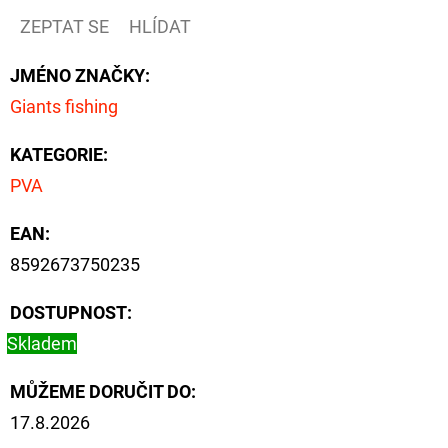
NÁVAZEC
BOILIE
ZEPTAT SE
HLÍDAT
RIG
PLUS
JMÉNO ZNAČKY
:
25LB
Giants fishing
72
Kč
Původně:
KATEGORIE
:
79
Kč
PVA
EAN
:
8592673750235
DOSTUPNOST:
Skladem
MŮŽEME DORUČIT DO:
17.8.2026