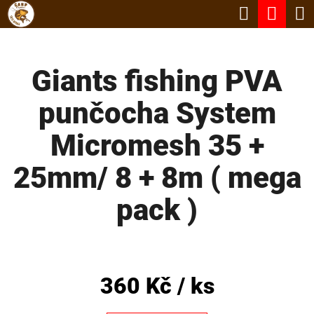
K
Hledat
Nák
Přejít
O
Zpět
Zpět
na
koší
Š
obsah
Giants fishing PVA
Í
C
K
punčocha System
O
P
Micromesh 35 +
O
25mm/ 8 + 8m ( mega
T
Ř
pack )
E
B
U
360 Kč
/ ks
J