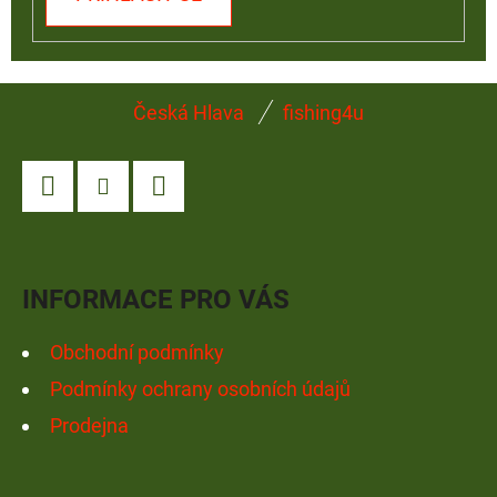
Z
Česká Hlava
fishing4u
Á
P
A
Facebook
Instagram
YouTube
T
Í
INFORMACE PRO VÁS
Obchodní podmínky
Podmínky ochrany osobních údajů
Prodejna