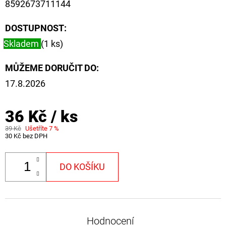
8592673711144
FLOAT
202
DOSTUPNOST:
Kč
Původně:
Skladem
(1 ks)
225
Kč
MŮŽEME DORUČIT DO:
17.8.2026
36 Kč
/ ks
39 Kč
Ušetříte 7 %
30 Kč bez DPH
DO KOŠÍKU
Hodnocení