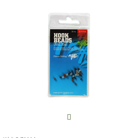
E
T
E
N
A
J
Í
T
?
HLEDAT
Facebook