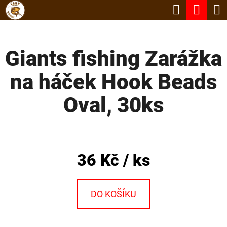
K
Hledat
Nák
Přejít
O
Zpět
Zpět
na
koší
Š
obsah
Giants fishing Zarážka
Í
C
K
na háček Hook Beads
O
P
Oval, 30ks
O
T
Ř
36 Kč
/ ks
E
B
DO KOŠÍKU
U
J