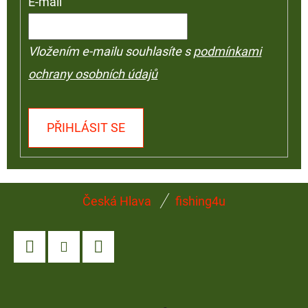
E-mail
Vložením e-mailu souhlasíte s
podmínkami
ochrany osobních údajů
PŘIHLÁSIT SE
Z
Česká Hlava
fishing4u
Á
P
A
Facebook
Instagram
YouTube
T
Í