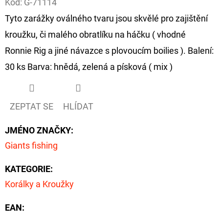
Kód:
G-71114
Tyto zarážky oválného tvaru jsou skvělé pro zajištění
D
O
kroužku, či malého obratlíku na háčku ( vhodné
P
Ronnie Rig a jiné návazce s plovoucím boilies ). Balení:
O
30 ks Barva: hnědá, zelená a písková ( mix )
R
U
Č
ZEPTAT SE
HLÍDAT
U
J
JMÉNO ZNAČKY
:
E
Giants fishing
M
E
KATEGORIE
:
Korálky a Kroužky
FOX
CARP
EAN
:
SUB