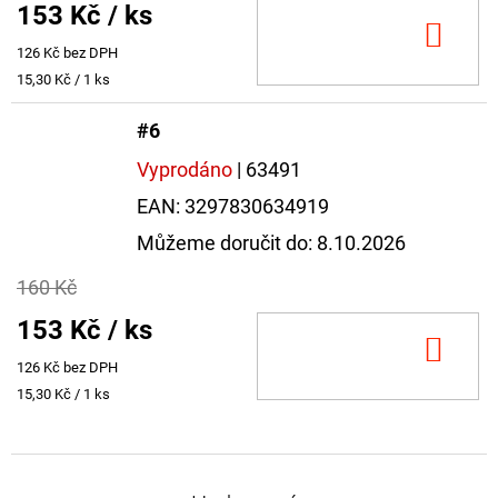
153 Kč
/ ks
DO
126 Kč bez DPH
KOŠ
Měrná
15,30 Kč / 1 ks
cena:
#6
Vyprodáno
| 63491
EAN:
3297830634919
Můžeme doručit do:
8.10.2026
160 Kč
153 Kč
/ ks
DO
126 Kč bez DPH
KOŠ
Měrná
15,30 Kč / 1 ks
cena: