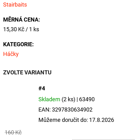
FLOAT
Stairbaits
202
Kč
MĚRNÁ CENA:
Původně:
Měrná
15,30 Kč / 1 ks
225
Kč
cena:
KATEGORIE
:
Háčky
ZVOLTE VARIANTU
#4
Skladem
(2 ks)
| 63490
EAN:
3297830634902
Můžeme doručit do:
17.8.2026
160 Kč