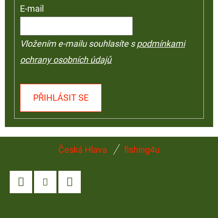
E-mail
Vložením e-mailu souhlasíte s
podmínkami
ochrany osobních údajů
PŘIHLÁSIT SE
Z
Česká Hlava
fishing4u
Á
P
A
Facebook
Instagram
YouTube
T