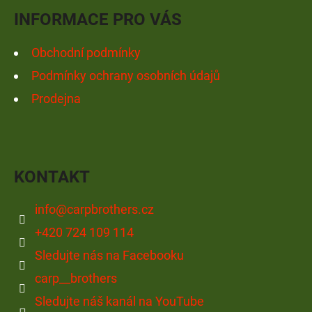
Í
INFORMACE PRO VÁS
Obchodní podmínky
Podmínky ochrany osobních údajů
Prodejna
KONTAKT
info
@
carpbrothers.cz
+420 724 109 114
Sledujte nás na Facebooku
carp__brothers
Sledujte náš kanál na YouTube