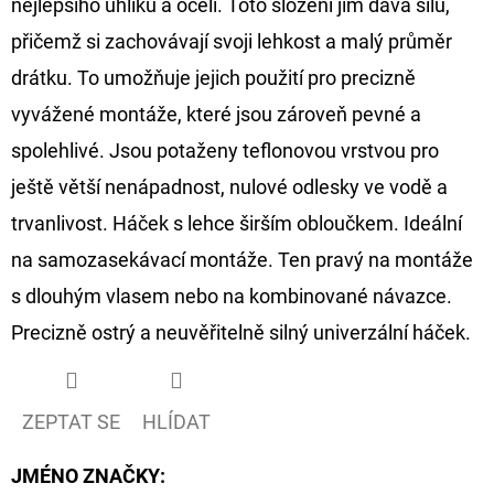
nejlepšího uhlíku a oceli. Toto složení jim dává sílu,
přičemž si zachovávají svoji lehkost a malý průměr
D
O
drátku. To umožňuje jejich použití pro precizně
P
vyvážené montáže, které jsou zároveň pevné a
O
spolehlivé. Jsou potaženy teflonovou vrstvou pro
R
ještě větší nenápadnost, nulové odlesky ve vodě a
U
Č
trvanlivost. Háček s lehce širším obloučkem. Ideální
U
na samozasekávací montáže. Ten pravý na montáže
J
s dlouhým vlasem nebo na kombinované návazce.
E
Precizně ostrý a neuvěřitelně silný univerzální háček.
M
E
ZEPTAT SE
HLÍDAT
FOX
CARP
JMÉNO ZNAČKY
:
SUB