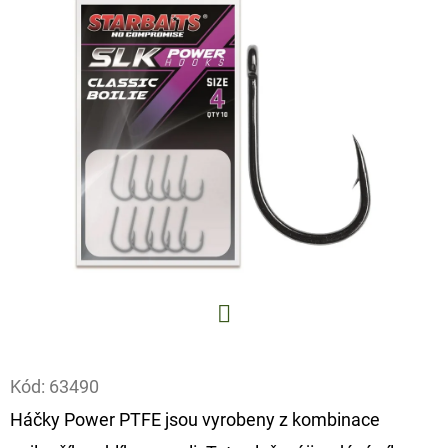
E
T
E
N
A
J
Í
T
?
Facebook
Kód:
63490
HLEDAT
Háčky Power PTFE jsou vyrobeny z kombinace