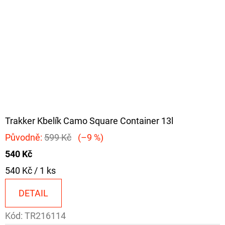
Trakker Kbelík Camo Square Container 13l
Původně:
599 Kč
(–9 %)
540 Kč
Měrná
540 Kč / 1 ks
cena:
DETAIL
Kód:
TR216114