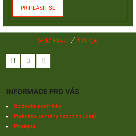
PŘIHLÁSIT SE
Z
Česká Hlava
fishing4u
Á
P
A
Facebook
Instagram
YouTube
T
Í
INFORMACE PRO VÁS
Obchodní podmínky
Podmínky ochrany osobních údajů
Prodejna