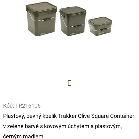
E
T
E
N
A
J
Í
T
?
Facebook
Kód:
TR216106
Plastový, pevný kbelík Trakker Olive Square Container
HLEDAT
v zelené barvě s kovovým úchytem a plastovým,
černým madlem.