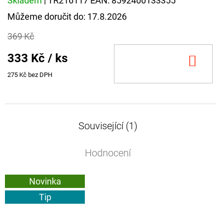
Skladem
| TR216117
EAN:
8592400133355
Můžeme doručit do:
17.8.2026
369 Kč
333 Kč
/ ks
DO
KOŠ
275 Kč bez DPH
Související (1)
Hodnocení
Novinka
Tip