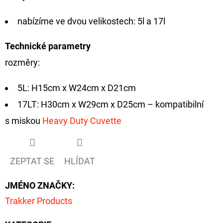
nabízíme ve dvou velikostech: 5l a 17l
D
O
Technické parametry
P
O
rozměry:
R
U
5L: H15cm x W24cm x D21cm
Č
17LT: H30cm x W29cm x D25cm – kompatibilní
U
s miskou
Heavy Duty Cuvette
J
E
M
ZEPTAT SE
HLÍDAT
E
JMÉNO ZNAČKY
:
Trakker Products
FOX
CARP
SUB