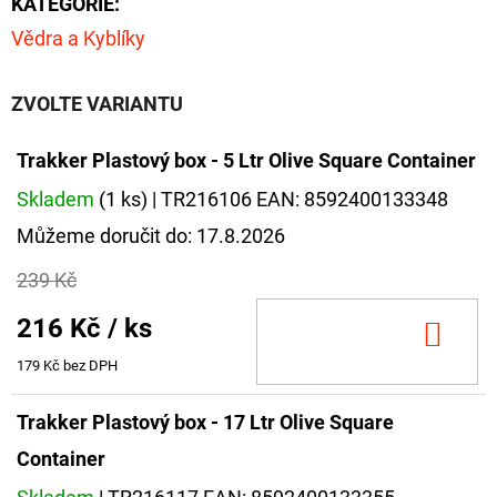
KATEGORIE
:
FLOAT
Vědra a Kyblíky
202
Kč
Původně:
ZVOLTE VARIANTU
225
Kč
Trakker Plastový box - 5 Ltr Olive Square Container
Skladem
(1 ks)
| TR216106
EAN:
8592400133348
Můžeme doručit do:
17.8.2026
239 Kč
216 Kč
/ ks
DO
KOŠ
179 Kč bez DPH
Trakker Plastový box - 17 Ltr Olive Square
Container