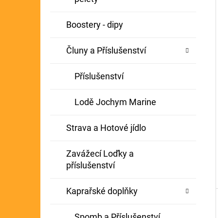
Í
GIANTS FISHING KAPROVÝ NÁVAZEC
P
Boostery - dipy
BOILIE RIG PLUS 25LB
A
72 Kč
Původně:
79 Kč
Čluny a Příslušenství
N
E
Příslušenství
L
Lodě Jochym Marine
Strava a Hotové jídlo
Zavážecí Loďky a
příslušenství
Kaprařské doplňky
Spomb a Příslušenství