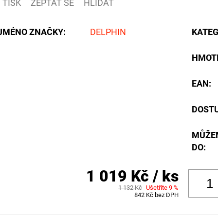
TISK
ZEPTAT SE
HLÍDAT
JMÉNO ZNAČKY
:
DELPHIN
KATEG
HMOT
EAN
:
DOST
MŮŽE
DO:
1 019 Kč
/ ks
1 132 Kč
Ušetříte 9 %
842 Kč bez DPH