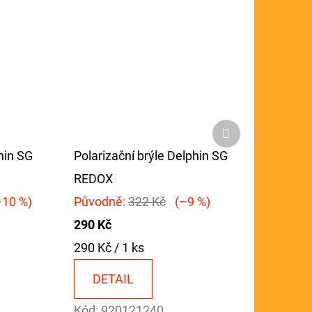
Další
produkt
hin SG
Polarizační brýle Delphin SG
REDOX
10 %)
Původně:
322 Kč
(–9 %)
290 Kč
Měrná
290 Kč / 1 ks
cena:
DETAIL
Kód:
920121240