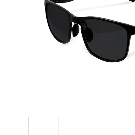
OLOVĚNÁ ZÁTĚŽ DELPHIN
FOX CARP SUB 
CYBERBARBED S OTVOREM
202 Kč
36 Kč
Původně:
225 Kč
Původně:
40 Kč