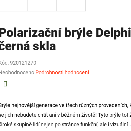
Polarizační brýle Delp
černá skla
Kód:
920121270
Průměrné
Neohodnoceno
Podrobnosti hodnocení
hodnocení
produktu
Facebook
je
Brýle nejnovější generace ve třech různých provedeních, 
0,0
se jich nebudete chtít ani v běžném životě! Tyto brýle t
z
široké skupině lidí nejen po stránce funkční, ale i vizuáln
5