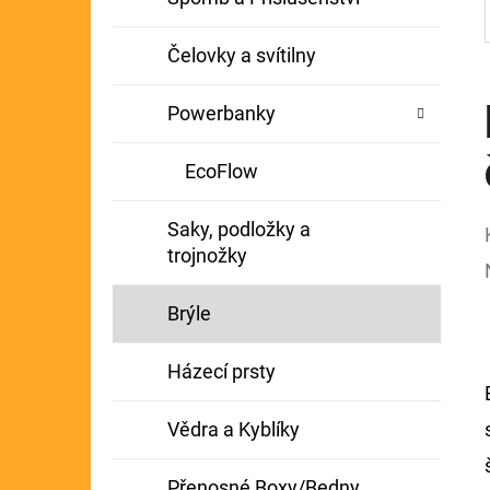
Čelovky a svítilny
Powerbanky
EcoFlow
Saky, podložky a
trojnožky
Brýle
Házecí prsty
Vědra a Kyblíky
Přenosné Boxy/Bedny