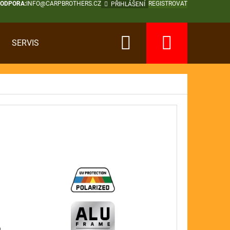
PODPORA:
INFO@CARPBROTHERS.CZ
REGISTROVAT
PŘIHLÁŠENÍ
Hledat
Nákup
SERVIS
košík