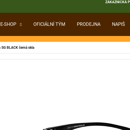
ZÁKAZNICKÁ 
E-SHOP
OFICIÁLNÍ TÝM
PRODEJNA
NAPIŠ
 POTŘEBUJETE NAJÍT?
in SG BLACK černá skla
HLEDAT
DOPORUČUJEME