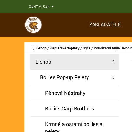
K
Přejít
CENY V:
CZK
O
Zpět
Zpět
na
Š
do
do
obsah
ZAKLADATELÉ
Í
obchodu
obchodu
CO
K
Domů
/
E-shop
/
Kaprařské doplňky
/
Brýle
/
Polarizační brýle Delph
P
K
Přeskočit
E-shop
A
O
kategorie
T
S
Boilies,Pop-up Pelety
E
T
G
Pěnové Nástrahy
O
R
R
A
Boilies Carp Brothers
I
N
E
Krmné a ostatní boilies a
N
pelety