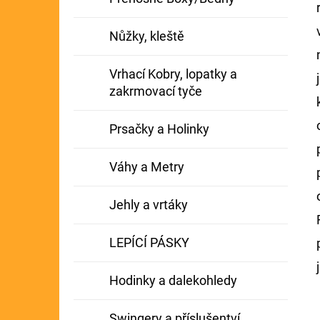
Nůžky, kleště
Vrhací Kobry, lopatky a
zakrmovací tyče
Prsačky a Holinky
Váhy a Metry
Jehly a vrtáky
LEPÍCÍ PÁSKY
Hodinky a dalekohledy
Swingery a příslušentví