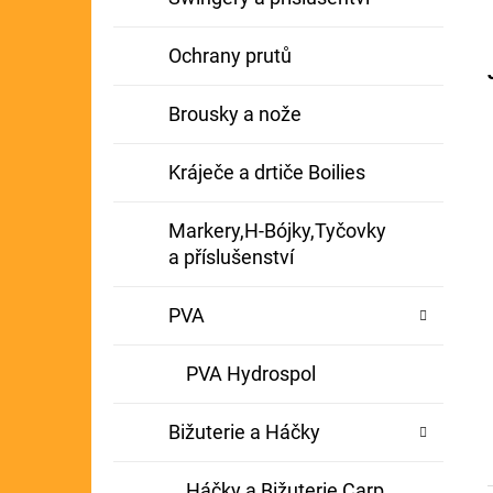
Ochrany prutů
Brousky a nože
Kráječe a drtiče Boilies
Markery,H-Bójky,Tyčovky
a příslušenství
PVA
PVA Hydrospol
Bižuterie a Háčky
Háčky a Bižuterie Carp