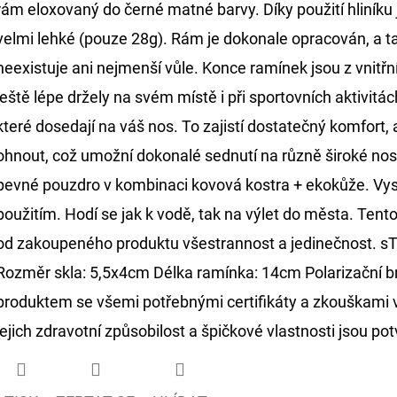
rám eloxovaný do černé matné barvy. Díky použití hliníku
hvězdiček.
velmi lehké (pouze 28g). Rám je dokonale opracován, a 
neexistuje ani nejmenší vůle. Konce ramínek jsou z vnit
ještě lépe držely na svém místě i při sportovních aktivi
které dosedají na váš nos. To zajistí dostatečný komfor
ohnout, což umožní dokonalé sednutí na různě široké nosy
pevné pouzdro v kombinaci kovová kostra + ekokůže. Vys
použitím. Hodí se jak k vodě, tak na výlet do města. Tento 
od zakoupeného produktu všestrannost a jedinečnost. sT
Rozměr skla: 5,5x4cm Délka ramínka: 14cm Polarizační br
produktem se všemi potřebnými certifikáty a zkouškami 
jejich zdravotní způsobilost a špičkové vlastnosti jsou p