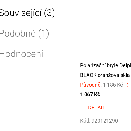
Související (3)
Podobné (1)
Hodnocení
Polarizační brýle Delp
BLACK oranžová skla
Původně:
1 186 Kč
(–
1 067 Kč
DETAIL
Kód:
920121290