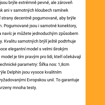
 jsou brýle extrémně pevné, ale zároveň
tak ani v samotných kloubech ramínek
řní strany decentně pogumované, aby brýle
tách. Pogumované jsou i samotné konektory,
t, a navíc je můžete jednoduchým způsobem
. Kvalitu samotných brýlí ještě podtrhuje
oce elegantní model s velmi širokým
model je tím pravým pro lidi, kteří očekávají
echnické parametry: Šířka nos: 1,8cm
ýle Delphin jsou vysoce kvalitním
vyžadovanými Evropskou unií. To garantuje
otvrzeny mnoha testy.