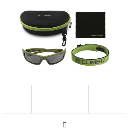
E
T
E
N
A
J
Í
T
?
HLEDAT