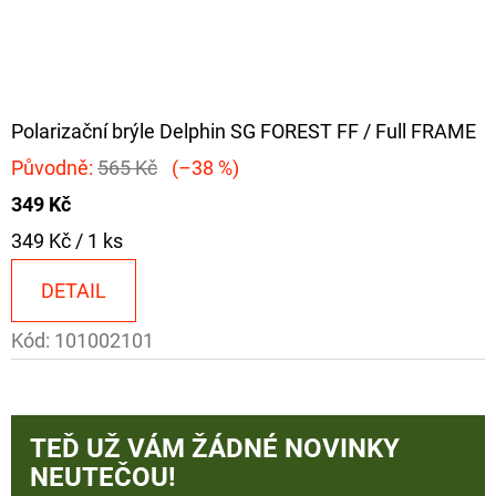
Polarizační brýle Delphin SG FOREST FF / Full FRAME
Původně:
565 Kč
(–38 %)
349 Kč
Měrná
349 Kč / 1 ks
cena:
DETAIL
Kód:
101002101
TEĎ UŽ VÁM ŽÁDNÉ NOVINKY
NEUTEČOU!