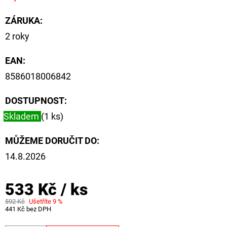
ZÁRUKA
:
2 roky
EAN
:
8586018006842
DOSTUPNOST:
Skladem
(1 ks)
MŮŽEME DORUČIT DO:
14.8.2026
533 Kč
/ ks
592 Kč
Ušetříte 9 %
441 Kč bez DPH