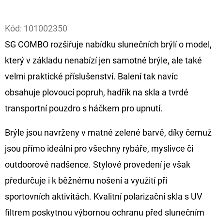
Facebook
D
Kód:
101002350
O
SG COMBO rozšiřuje nabídku slunečních brýlí o model,
P
O
který v základu nenabízí jen samotné brýle, ale také
R
velmi praktické příslušenství. Balení tak navíc
U
obsahuje plovoucí popruh, hadřík na skla a tvrdé
Č
transportní pouzdro s háčkem pro upnutí.
U
J
Brýle jsou navrženy v matné zelené barvě, díky čemuž
E
M
jsou přímo ideální pro všechny rybáře, myslivce či
E
outdoorové nadšence. Stylové provedení je však
předurčuje i k běžnému nošení a využití při
FOX
sportovních aktivitách. Kvalitní polarizační skla s UV
CARP
filtrem poskytnou výbornou ochranu před slunečním
SUB