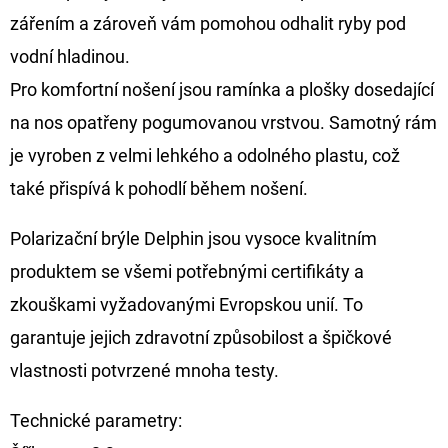
FLOAT
zářením a zároveň vám pomohou odhalit ryby pod
202
vodní hladinou.
Kč
Původně:
Pro komfortní nošení jsou ramínka a plošky dosedající
225
Kč
na nos opatřeny pogumovanou vrstvou. Samotný rám
je vyroben z velmi lehkého a odolného plastu, což
také přispívá k pohodlí během nošení.
Polarizační brýle Delphin jsou vysoce kvalitním
produktem se všemi potřebnými certifikáty a
zkouškami vyžadovanými Evropskou unií. To
garantuje jejich zdravotní způsobilost a špičkové
vlastnosti potvrzené mnoha testy.
Technické parametry: