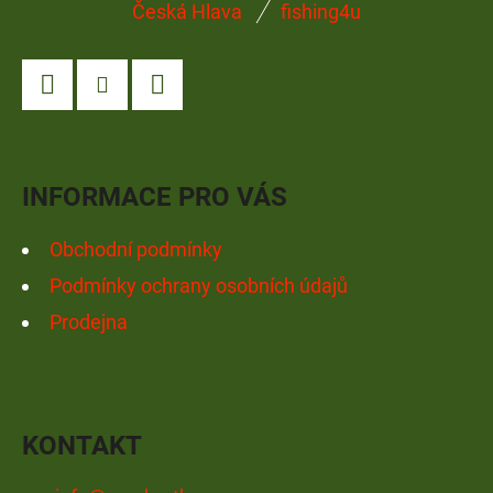
Česká Hlava
fishing4u
Á
P
A
Facebook
Instagram
YouTube
T
Í
INFORMACE PRO VÁS
Obchodní podmínky
Podmínky ochrany osobních údajů
Prodejna
KONTAKT