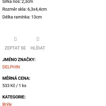
Šířka nos: 2,3cm
Rozměr skla: 6,3x4,4cm
Délka ramínka: 13cm
ZEPTAT SE
HLÍDAT
JMÉNO ZNAČKY
:
DELPHIN
MĚRNÁ CENA:
Měrná
533 Kč / 1 ks
cena:
KATEGORIE
:
Brýle