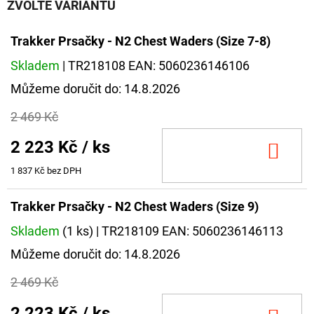
ZVOLTE VARIANTU
Trakker Prsačky - N2 Chest Waders (Size 7-8)
Skladem
| TR218108
EAN:
5060236146106
Můžeme doručit do:
14.8.2026
2 469 Kč
2 223 Kč
/ ks
DO
KOŠ
1 837 Kč bez DPH
Trakker Prsačky - N2 Chest Waders (Size 9)
Skladem
(1 ks)
| TR218109
EAN:
5060236146113
Můžeme doručit do:
14.8.2026
2 469 Kč
2 223 Kč
/ ks