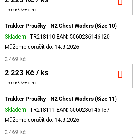
DO
KOŠ
1 837 Kč bez DPH
Trakker Prsačky - N2 Chest Waders (Size 10)
Skladem
| TR218110
EAN:
5060236146120
Můžeme doručit do:
14.8.2026
2 469 Kč
2 223 Kč
/ ks
DO
KOŠ
1 837 Kč bez DPH
Trakker Prsačky - N2 Chest Waders (Size 11)
Skladem
| TR218111
EAN:
5060236146137
Můžeme doručit do:
14.8.2026
2 469 Kč