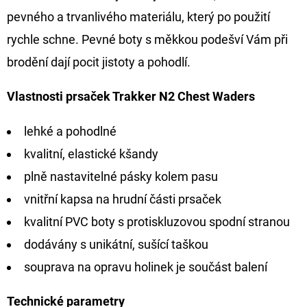
pevného a trvanlivého materiálu, který po použití
D
rychle schne. Pevné boty s měkkou podešví Vám při
O
brodění dají pocit jistoty a pohodlí.
P
O
Vlastnosti prsaček Trakker N2 Chest Waders
R
U
lehké a pohodlné
Č
kvalitní, elastické kšandy
U
J
plně nastavitelné pásky kolem pasu
E
vnitřní kapsa na hrudní části prsaček
M
kvalitní PVC boty s protiskluzovou spodní stranou
E
dodávány s unikátní, sušící taškou
souprava na opravu holinek je součást balení
OLOVĚNÁ
ZÁTĚŽ
DELPHIN
Technické parametry