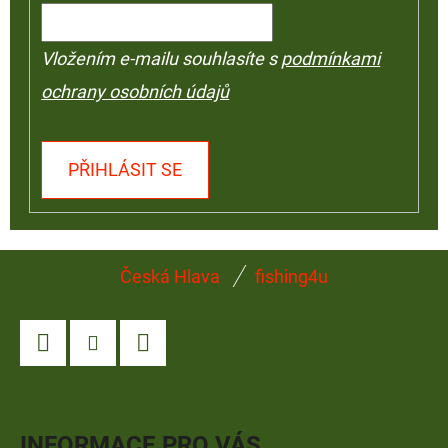
Vložením e-mailu souhlasíte s
podmínkami
ochrany osobních údajů
PŘIHLÁSIT SE
Z
Česká Hlava
fishing4u
Á
P
A
Facebook
Instagram
YouTube
T
Í
INFORMACE PRO VÁS