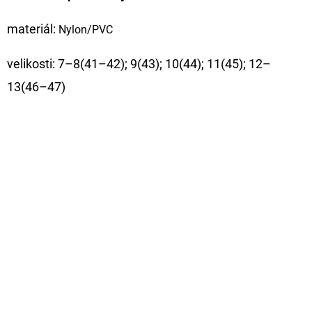
CYBERBARBED
S
materiál:
OTVOREM
Nylon/PVC
36
velikosti: 7–8(41–42); 9(43); 10(44); 11(45); 12–
Kč
Původně:
13(46–47)
40
Kč