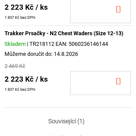
2 223 Kč
/ ks
DO
KOŠ
1 837 Kč bez DPH
Trakker Prsačky - N2 Chest Waders (Size 12-13)
Skladem
| TR218112
EAN:
5060236146144
Můžeme doručit do:
14.8.2026
2 469 Kč
2 223 Kč
/ ks
DO
KOŠ
1 837 Kč bez DPH
Související (1)