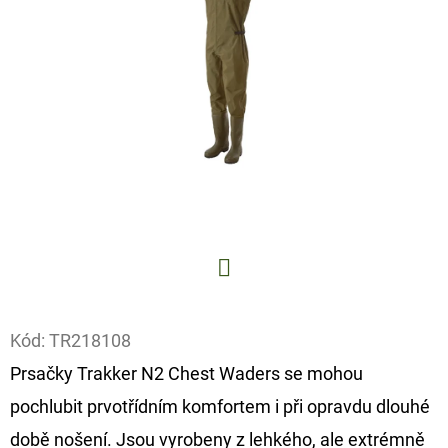
E
T
E
N
A
J
Í
T
?
Facebook
Kód:
TR218108
Prsačky Trakker N2 Chest Waders se mohou
HLEDAT
pochlubit prvotřídním komfortem i při opravdu dlouhé
době nošení. Jsou vyrobeny z lehkého, ale extrémně