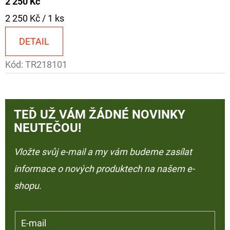
2 250 Kč
Měrná
2 250 Kč / 1 ks
cena:
DETAIL
Kód:
TR218101
TEĎ UŽ VÁM ŽÁDNÉ NOVINKY
NEUTEČOU!
Vložte svůj e-mail a my vám budeme zasílat
informace o nových produktech na našem e-
shopu.
E-mail