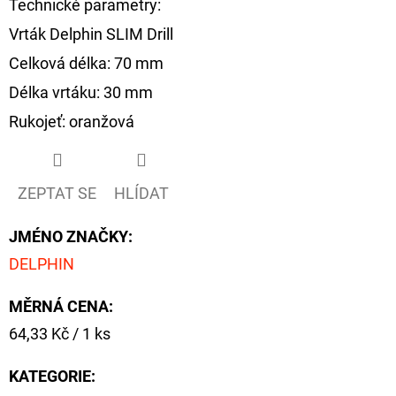
Technické parametry:
Vrták Delphin SLIM Drill
Celková délka: 70 mm
Délka vrtáku: 30 mm
Rukojeť: oranžová
ZEPTAT SE
HLÍDAT
JMÉNO ZNAČKY
:
DELPHIN
MĚRNÁ CENA:
Měrná
64,33 Kč / 1 ks
cena:
KATEGORIE
: