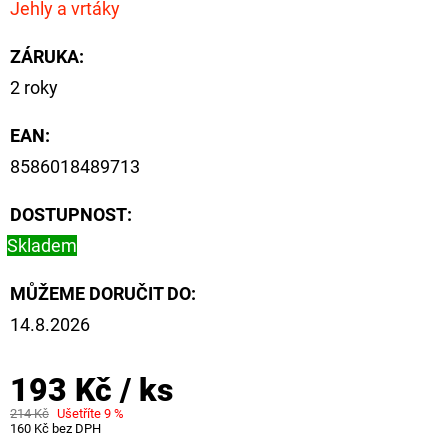
Jehly a vrtáky
ZÁRUKA
:
2 roky
EAN
:
8586018489713
DOSTUPNOST:
Skladem
MŮŽEME DORUČIT DO:
14.8.2026
193 Kč
/ ks
214 Kč
Ušetříte 9 %
160 Kč bez DPH