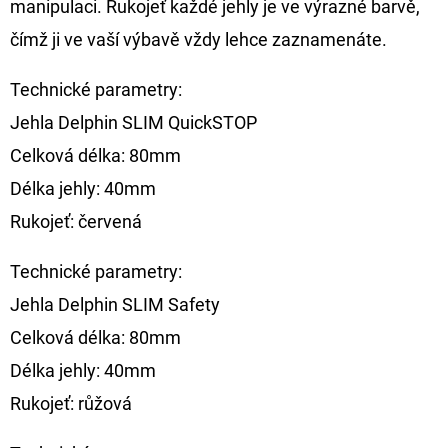
manipulaci. Rukojeť každé jehly je ve výrazné barvě,
CYBERBARBED
S
čímž ji ve vaší výbavě vždy lehce zaznamenáte.
OTVOREM
36
Technické parametry:
Kč
Původně:
Jehla Delphin SLIM QuickSTOP
40
Kč
Celková délka: 80mm
Délka jehly: 40mm
Rukojeť: červená
Technické parametry:
Jehla Delphin SLIM Safety
Celková délka: 80mm
Délka jehly: 40mm
Rukojeť: růžová