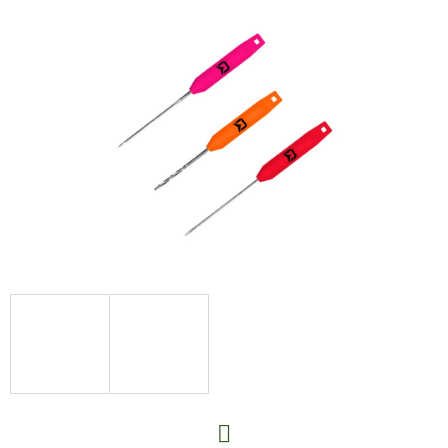
E
T
E
N
A
J
Í
T
?
HLEDAT