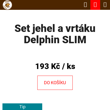
K
Hledat
Nák
Přejít
O
Zpět
Zpět
na
koší
Š
obsah
Set jehel a vrtáku
Í
C
K
Delphin SLIM
O
P
O
T
193 Kč
/ ks
Ř
E
DO KOŠÍKU
B
U
J
Tip