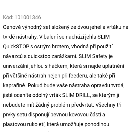
Facebook
D
Kód:
101001346
O
Cenově výhodný set složený ze dvou jehel a vrtáku na
P
O
tvrdé nástrahy. V balení se nachází jehla SLIM
R
QuickSTOP s ostrým hrotem, vhodná při použití
U
návazců s quickstop zarážkami. SLIM Safety je
Č
univerzální jehlou s háčkem, která si najde uplatnění
U
J
při většině nástrah nejen při feederu, ale také při
E
kaprařině. Pokud bude vaše nástraha opravdu tvrdá,
M
jistě oceníte odolný vrták SLIM DRILL, se kterým ji
E
nebudete mít žádný problém předvrtat. Všechny tři
prvky setu disponují pevnou kovovou částí a
OLOVĚNÁ
plastovou rukojetí, která umožňuje pohodlnou
ZÁTĚŽ
DELPHIN