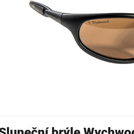
OLOVĚNÁ ZÁTĚŽ DELPHIN
FOX CARP SUB 
CYBERBARBED S OTVOREM
202 Kč
36 Kč
Původně:
225 Kč
Původně:
40 Kč
Sluneční brýle Wychwo