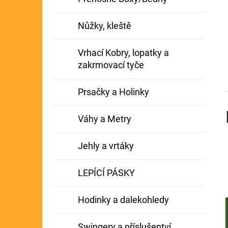
Nůžky, kleště
Vrhací Kobry, lopatky a
zakrmovací tyče
Prsačky a Holinky
Váhy a Metry
Jehly a vrtáky
LEPÍCÍ PÁSKY
Hodinky a dalekohledy
Swingery a příslušentví