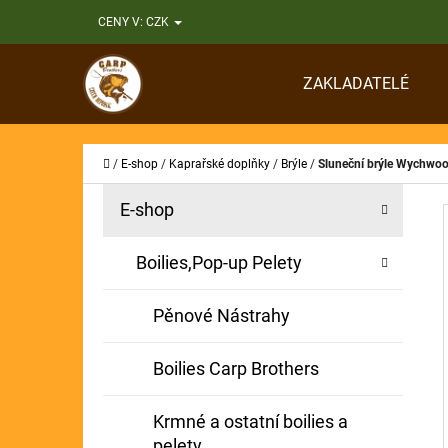
K
Přejít
CENY V:
CZK
O
Zpět
Zpět
na
Š
do
do
obsah
ZAKLADATELÉ
Í
obchodu
obchodu
CO
K
Domů
/
E-shop
/
Kaprařské doplňky
/
Brýle
/
Sluneční brýle Wychwo
P
K
Přeskočit
E-shop
A
O
kategorie
T
S
Boilies,Pop-up Pelety
E
T
G
Pěnové Nástrahy
O
R
R
A
Boilies Carp Brothers
I
N
E
Krmné a ostatní boilies a
N
pelety