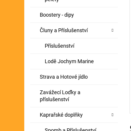
Í
GIANTS FISHING KAPROVÝ NÁVAZEC
P
Boostery - dipy
BOILIE RIG PLUS 25LB
A
72 Kč
Původně:
79 Kč
Čluny a Příslušenství
N
E
Příslušenství
L
Lodě Jochym Marine
Strava a Hotové jídlo
Zavážecí Loďky a
příslušenství
Kaprařské doplňky
Spomb a Příslušenství