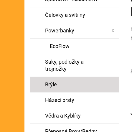
Čelovky a svítilny
Powerbanky
EcoFlow
Saky, podložky a
trojnožky
Brýle
Házecí prsty
Vědra a Kyblíky
Přenosné Boxy/Bedny