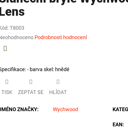
Lens
Kód:
T8003
Průměrné
Neohodnoceno
Podrobnosti hodnocení
hodnocení
produktu
Facebook
je
Specifikace: - barva skel: hnědé
0,0
z
TISK
ZEPTAT SE
HLÍDAT
5
hvězdiček.
JMÉNO ZNAČKY
:
Wychwood
KATEG
EAN
: