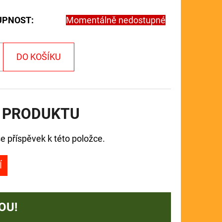
UPNOST:
Momentálně nedostupné
DO KOŠÍKU
 PRODUKTU
e příspěvek k této položce.
Í
OU!