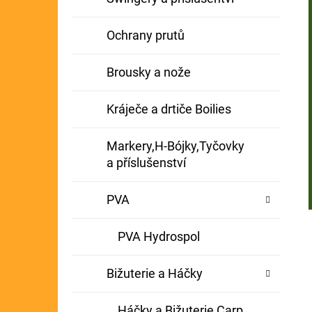
Ochrany prutů
Brousky a nože
Kráječe a drtiče Boilies
Markery,H-Bójky,Tyčovky
a příslušenství
PVA
PVA Hydrospol
Bižuterie a Háčky
Háčky a Bižuterie Carp