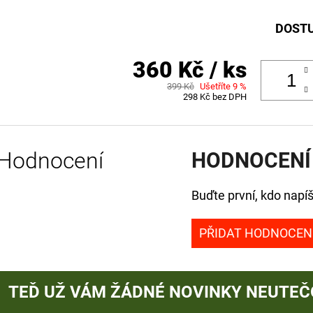
DOST
360 Kč
/ ks
399 Kč
Ušetříte 9 %
298 Kč bez DPH
Hodnocení
HODNOCENÍ
Buďte první, kdo napíš
PŘIDAT HODNOCEN
TEĎ UŽ VÁM ŽÁDNÉ NOVINKY NEUTEČ