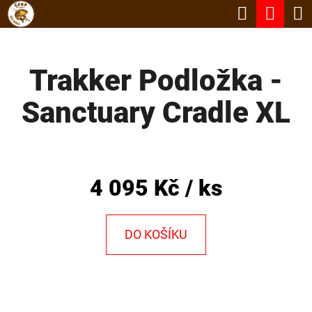
K
Hledat
Nák
Přejít
O
Zpět
Zpět
na
koší
Š
obsah
Trakker Podložka -
Í
C
K
Sanctuary Cradle XL
O
P
O
T
4 095 Kč
/ ks
Ř
E
DO KOŠÍKU
B
U
J