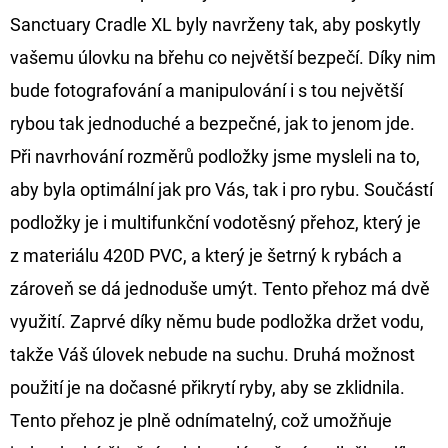
Sanctuary Cradle XL byly navrženy tak, aby poskytly
D
vašemu úlovku na břehu co největší bezpečí. Díky nim
O
bude fotografování a manipulování i s tou největší
P
O
rybou tak jednoduché a bezpečné, jak to jenom jde.
R
Při navrhování rozměrů podložky jsme mysleli na to,
U
aby byla optimální jak pro Vás, tak i pro rybu. Součástí
Č
podložky je i multifunkční vodotěsný přehoz, který je
U
J
z materiálu 420D PVC, a který je šetrný k rybách a
E
zároveň se dá jednoduše umýt. Tento přehoz má dvě
M
využití. Zaprvé díky němu bude podložka držet vodu,
E
takže Váš úlovek nebude na suchu. Druhá možnost
použití je na dočasné přikrytí ryby, aby se zklidnila.
GIANTS
Tento přehoz je plně odnímatelný, což umožňuje
FISHING
KAPROVÝ