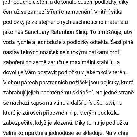
jednoduché čistění a dokonalé sušení podložky, díky
NÁVAZEC
BOILIE
čemuž se zamezí šíření onemocnění. Vnitřní síťka
RIG
PLUS
podložky je ze stejného rychleschnoucího materiálu
25LB
jako náš Sanctuary Retention Sling. To umožňuje, aby
72
Kč
voda rychle a jednoduše z podložky odtekla. Šest plně
Původně:
79
nastavitelných nožiček se širokými patkami proti
Kč
zaboření do země zaručuje maximální stabilitu a
dovoluje Vám postavit podložku v jakémkoliv terénu.
V obou párech postranních nožiček jsou pojistky, které
zabraňují jejich nechtěnému sklápění. Na jedné straně
se nachází kapsa na váhu a další příslušenství, na
které je zároveň připevněn klip, kterým podložku
zabezpečíte, když je složená. Díky tomu je podložka
velmi kompaktní a jednoduše se skladuje. Na vrchní