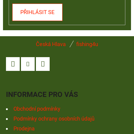
PŘIHLÁSIT SE
Z
Česká Hlava
fishing4u
Á
P
A
Facebook
Instagram
YouTube
T
Í
INFORMACE PRO VÁS
Obchodní podmínky
Podmínky ochrany osobních údajů
Prodejna