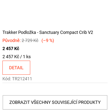
Trakker Podložka - Sanctuary Compact Crib V2
Původně:
2 729 Kč
(–9 %)
2 457 Kč
Měrná
2 457 Kč / 1 ks
cena:
DETAIL
Kód:
TR212411
ZOBRAZIT VŠECHNY SOUVISEJÍCÍ PRODUKTY