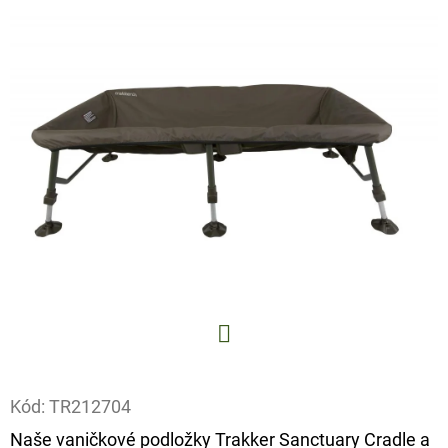
E
T
E
N
A
J
Í
T
?
Facebook
HLEDAT
Kód:
TR212704
Naše vaničkové podložky Trakker Sanctuary Cradle a