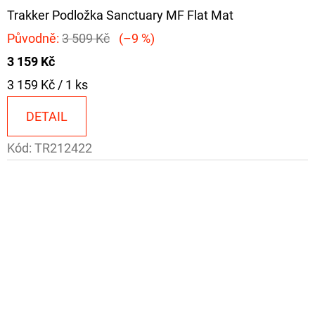
Trakker Podložka Sanctuary MF Flat Mat
Původně:
3 509 Kč
(–9 %)
3 159 Kč
Měrná
3 159 Kč / 1 ks
cena:
DETAIL
Kód:
TR212422