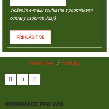
Vložením e-mailu souhlasíte s
podmínkami
ochrany osobních údajů
PŘIHLÁSIT SE
Z
Česká Hlava
fishing4u
Á
P
A
Facebook
Instagram
YouTube
T
Í
INFORMACE PRO VÁS