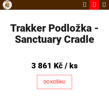
K
Hledat
Nák
Přejít
O
Zpět
Zpět
na
koší
Š
obsah
Trakker Podložka -
Í
C
K
Sanctuary Cradle
O
P
O
T
3 861 Kč
/ ks
Ř
E
DO KOŠÍKU
B
U
J