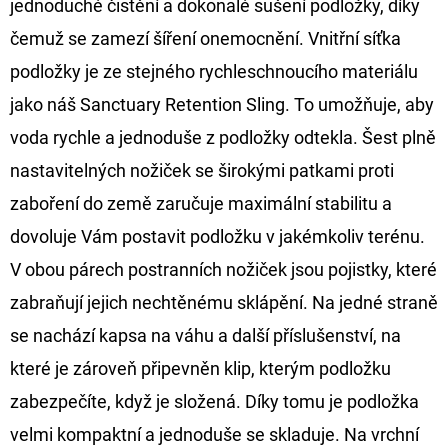
jednoduché čistění a dokonalé sušení podložky, díky
CYBERBARBED
S
čemuž se zamezí šíření onemocnění. Vnitřní síťka
OTVOREM
podložky je ze stejného rychleschnoucího materiálu
36
Kč
jako náš Sanctuary Retention Sling. To umožňuje, aby
Původně:
40
voda rychle a jednoduše z podložky odtekla. Šest plně
Kč
nastavitelných nožiček se širokými patkami proti
zaboření do země zaručuje maximální stabilitu a
dovoluje Vám postavit podložku v jakémkoliv terénu.
V obou párech postranních nožiček jsou pojistky, které
zabraňují jejich nechtěnému sklápění. Na jedné straně
se nachází kapsa na váhu a další příslušenství, na
které je zároveň připevněn klip, kterým podložku
zabezpečíte, když je složená. Díky tomu je podložka
velmi kompaktní a jednoduše se skladuje. Na vrchní