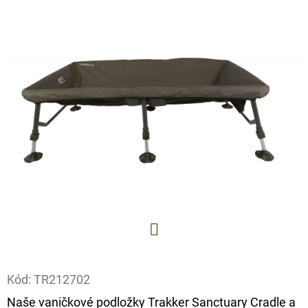
E
T
E
N
A
J
Í
T
?
Facebook
HLEDAT
Kód:
TR212702
Naše vaničkové podložky Trakker Sanctuary Cradle a