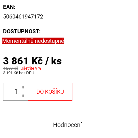
EAN
:
5060461947172
DOSTUPNOST:
Momentálně nedostupné
3 861 Kč
/ ks
4 289 Kč
Ušetříte 9 %
3 191 Kč bez DPH
DO KOŠÍKU
Hodnocení