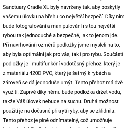
Sanctuary Cradle XL byly navrženy tak, aby poskytly
D
vašemu úlovku na břehu co největší bezpečí. Díky nim
O
bude fotografování a manipulování i s tou největší
P
O
rybou tak jednoduché a bezpečné, jak to jenom jde.
R
Při navrhování rozměrů podložky jsme mysleli na to,
U
aby byla optimální jak pro vás, tak i pro rybu. Součástí
Č
podložky je i multifunkční vodotěsný přehoz, který je
U
J
z materiálu 420D PVC, který je šetrný k rybách a
E
zároveň se dá jednoduše umýt. Tento přehoz má dvě
M
využití. Zaprvé díky němu bude podložka držet vodu,
E
takže Váš úlovek nebude na suchu. Druhá možnost
použití je na dočasné přikrytí ryby, aby se zklidnila.
OLOVĚNÁ
Tento přehoz je plně odnímatelný, což umožňuje
ZÁTĚŽ
DELPHIN