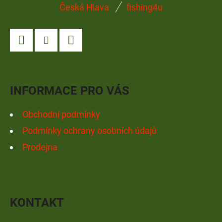
Z
Česká Hlava
fishing4u
Á
P
A
Facebook
Instagram
YouTube
T
Í
INFORMACE PRO VÁS
Obchodní podmínky
Podmínky ochrany osobních údajů
Prodejna
KONTAKT