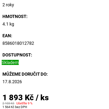
2 roky
HMOTNOST
:
4.1 kg
EAN
:
8586018012782
DOSTUPNOST:
Skladem
MŮŽEME DORUČIT DO:
17.8.2026
1 893 Kč
/ ks
2 103 Kč
Ušetříte 9 %
1 564 Kč bez DPH