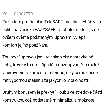
Facebook
D
Kód:
101002779
O
Základem pro Delphin TeleSAFE+ se stala rybáři velmi
P
O
oblíbená vanička EAZYSAFE. U tohoto modelu jsme
R
ovšem dvěma podstatnými úpravami vylepšili
U
komfort jejího používání.
Č
U
Tou první úpravou jsou teleskopicky nastavitelné
J
nohy, které v tomto případě umožňují vaničku rozložit i
E
M
v nerovném či kamenitém terénu, díky čemuž bude
E
mít výbornou stabilitu za jakýchkoliv okolností.
Druhým bonusem je překrytí kloubů ve středové části
OLOVĚNÁ
ZÁTĚŽ
konstrukce, což podstatně minimalizuje možnost
DELPHIN