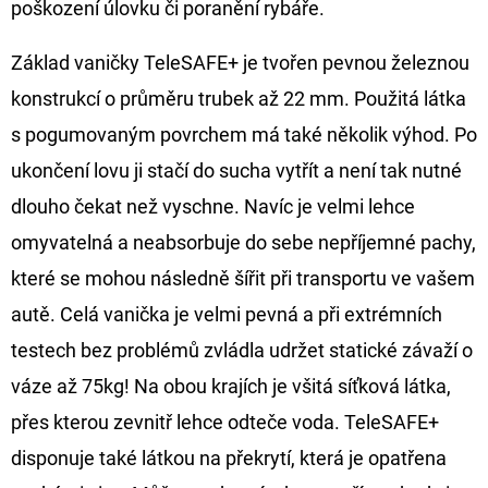
poškození úlovku či poranění rybáře.
CYBERBARBED
S
OTVOREM
Základ vaničky TeleSAFE+ je tvořen pevnou železnou
36
konstrukcí o průměru trubek až 22 mm. Použitá látka
Kč
Původně:
s pogumovaným povrchem má také několik výhod. Po
40
Kč
ukončení lovu ji stačí do sucha vytřít a není tak nutné
dlouho čekat než vyschne. Navíc je velmi lehce
omyvatelná a neabsorbuje do sebe nepříjemné pachy,
které se mohou následně šířit při transportu ve vašem
autě. Celá vanička je velmi pevná a při extrémních
testech bez problémů zvládla udržet statické závaží o
váze až 75kg! Na obou krajích je všitá síťková látka,
přes kterou zevnitř lehce odteče voda. TeleSAFE+
disponuje také látkou na překrytí, která je opatřena