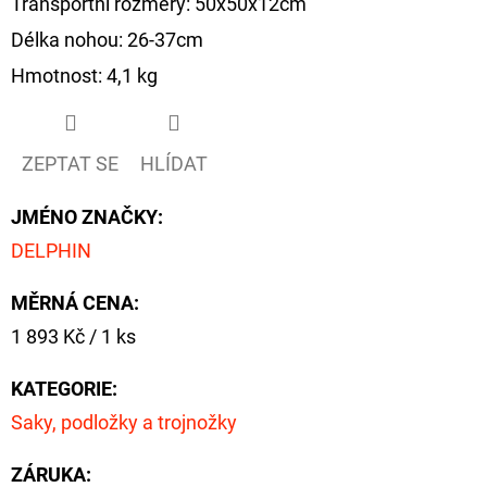
Transportní rozměry: 50x50x12cm
Délka nohou: 26-37cm
Hmotnost: 4,1 kg
ZEPTAT SE
HLÍDAT
JMÉNO ZNAČKY
:
DELPHIN
MĚRNÁ CENA:
Měrná
1 893 Kč / 1 ks
cena:
KATEGORIE
:
Saky, podložky a trojnožky
ZÁRUKA
: