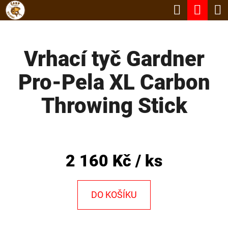
K
Hledat
Nák
Přejít
O
Zpět
Zpět
na
koší
Š
obsah
Vrhací tyč Gardner
Í
C
K
Pro-Pela XL Carbon
O
P
Throwing Stick
O
T
Ř
2 160 Kč
/ ks
E
B
DO KOŠÍKU
U
J