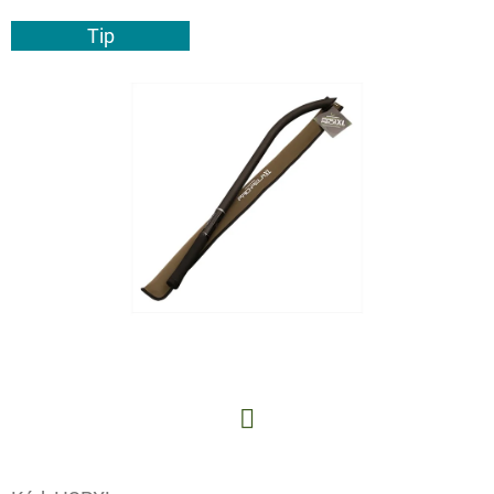
E
Tip
T
E
N
A
J
Í
T
?
HLEDAT
Facebook