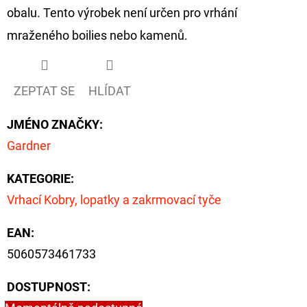
CYBERBARBED
obalu. Tento výrobek není určen pro vrhání
S
OTVOREM
mraženého boilies nebo kamenů.
36
Kč
Původně:
40
ZEPTAT SE
HLÍDAT
Kč
JMÉNO ZNAČKY
:
Gardner
KATEGORIE
:
Vrhací Kobry, lopatky a zakrmovací tyče
EAN
:
5060573461733
DOSTUPNOST: