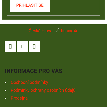
PŘIHLÁSIT SE
Z
Česká Hlava
fishing4u
Á
P
A
Facebook
Instagram
YouTube
T
Í
INFORMACE PRO VÁS
Obchodní podmínky
Podmínky ochrany osobních údajů
Prodejna