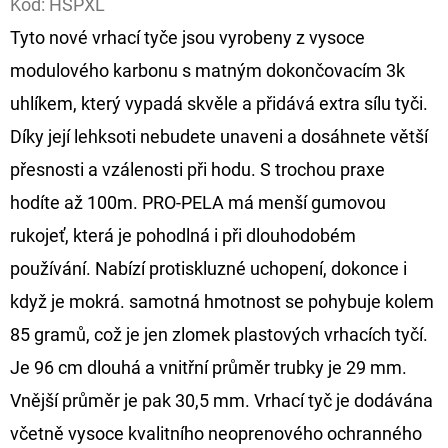
Kód:
HSPXL
Tyto nové vrhací tyče jsou vyrobeny z vysoce
D
O
modulového karbonu s matným dokončovacím 3k
P
uhlíkem, který vypadá skvěle a přidává extra sílu tyči.
O
Díky její lehksoti nebudete unaveni a dosáhnete větší
R
přesnosti a vzálenosti při hodu. S trochou praxe
U
Č
hodíte až 100m. PRO-PELA má menší gumovou
U
rukojeť, která je pohodlná i při dlouhodobém
J
používání. Nabízí protiskluzné uchopení, dokonce i
E
když je mokrá. samotná hmotnost se pohybuje kolem
M
E
85 gramů, což je jen zlomek plastových vrhacích tyčí.
Je 96 cm dlouhá a vnitřní průměr trubky je 29 mm.
Vnější průměr je pak 30,5 mm. Vrhací tyč je dodávána
OLOVĚNÁ
ZÁTĚŽ
včetně vysoce kvalitního neoprenového ochranného
DELPHIN