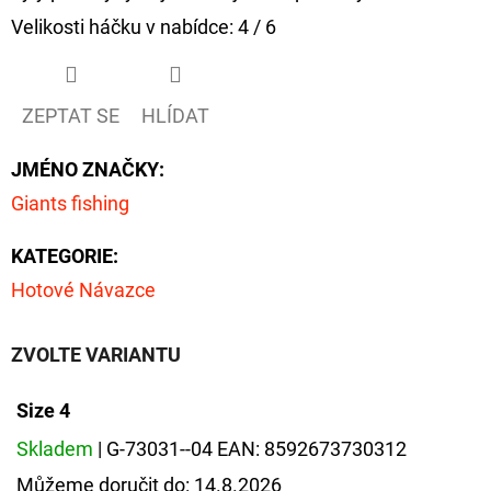
Velikosti háčku v nabídce: 4 / 6
D
O
P
ZEPTAT SE
HLÍDAT
O
R
JMÉNO ZNAČKY
:
U
Giants fishing
Č
U
KATEGORIE
:
J
Hotové Návazce
E
M
ZVOLTE VARIANTU
E
Size 4
FOX
Skladem
| G-73031--04
EAN:
8592673730312
CARP
SUB
Můžeme doručit do:
14.8.2026