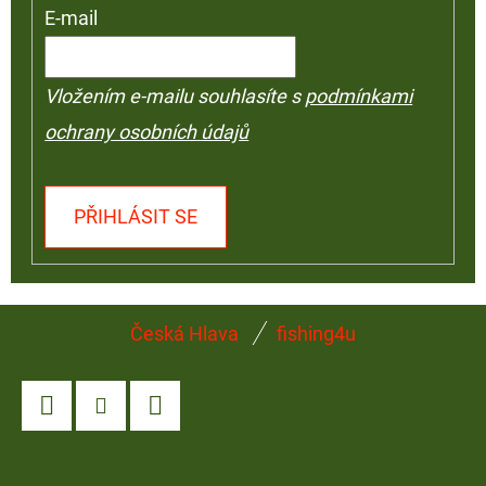
E-mail
Vložením e-mailu souhlasíte s
podmínkami
ochrany osobních údajů
PŘIHLÁSIT SE
Z
Česká Hlava
fishing4u
Á
P
A
Facebook
Instagram
YouTube
T