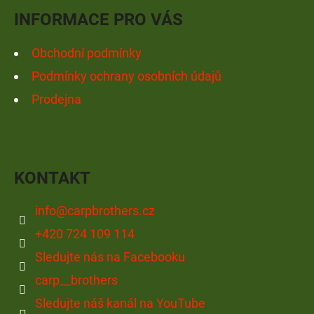
Í
INFORMACE PRO VÁS
Obchodní podmínky
Podmínky ochrany osobních údajů
Prodejna
KONTAKT
info
@
carpbrothers.cz
+420 724 109 114
Sledujte nás na Facebooku
carp__brothers
Sledujte náš kanál na YouTube