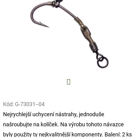
E
T
E
N
A
J
Í
T
?
Facebook
Kód:
G-73031--04
Nejrychlejší uchycení nástrahy, jednoduše
HLEDAT
našroubujte na kolíček. Na výrobu tohoto návazce
byly použity ty nejkvalitnější komponenty. Balení: 2 ks