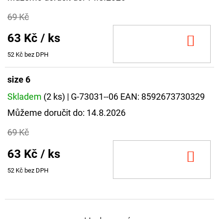
FLOAT
69 Kč
202
Kč
63 Kč
/ ks
Původně:
DO
225
Kč
KOŠ
52 Kč bez DPH
size 6
Skladem
(2 ks)
| G-73031--06
EAN:
8592673730329
Můžeme doručit do:
14.8.2026
69 Kč
63 Kč
/ ks
DO
KOŠ
52 Kč bez DPH