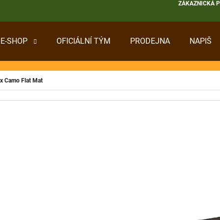
ZÁKAZNICKÁ 
E-SHOP
OFICIÁLNÍ TÝM
PRODEJNA
NAPIŠ
 POTŘEBUJETE NAJÍT?
x Camo Flat Mat
HLEDAT
DOPORUČUJEME