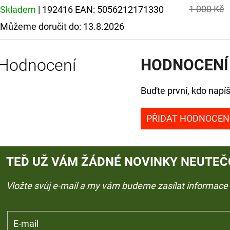
1 000 Kč
Skladem
| 192416
EAN:
5056212171330
Můžeme doručit do:
13.8.2026
Hodnocení
HODNOCENÍ
Buďte první, kdo napíš
PŘIDAT HODNOCEN
TEĎ UŽ VÁM ŽÁDNÉ NOVINKY NEUTEČ
Vložte svůj e-mail a my vám budeme zasílat informac
E-mail