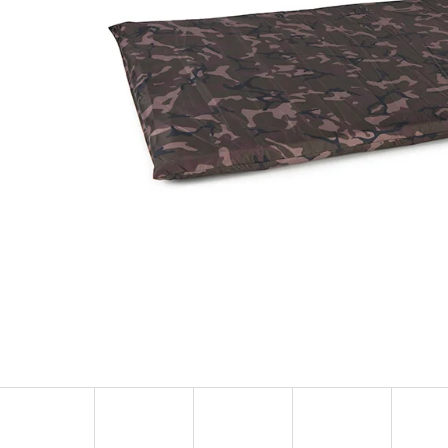
OLOVĚNÁ ZÁTĚŽ DELPHIN
FOX CARP SUB 
CYBERBARBED S OTVOREM
202 Kč
36 Kč
Původně:
225 Kč
Původně:
40 Kč