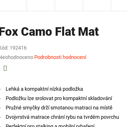
Fox Camo Flat Mat
Kód:
192416
Průměrné
Neohodnoceno
Podrobnosti hodnocení
hodnocení
produktu
Facebook
je
Lehká a kompaktní nízká podložka
0,0
Podložku lze srolovat pro kompaktní skladování
z
Pružné smyčky drží smotanou matraci na místě
5
Dvojvrstvá matrace chrání rybu na tvrdém povrchu
hvězdiček.
Perfektní pro stalking a mobilní rybaření