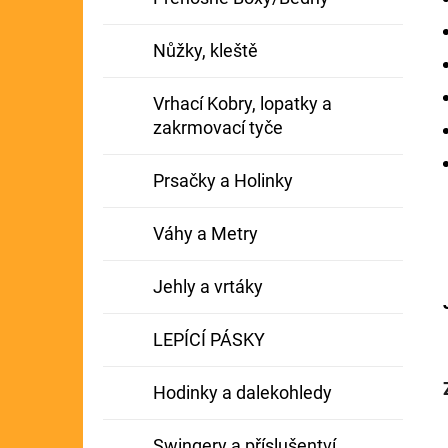
Nůžky, kleště
Vrhací Kobry, lopatky a
zakrmovací tyče
Prsačky a Holinky
Váhy a Metry
Jehly a vrtáky
LEPÍCÍ PÁSKY
Hodinky a dalekohledy
Swingery a příslušentví