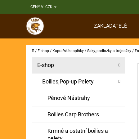
K
Přejít
CENY V:
CZK
O
Zpět
Zpět
na
Š
do
do
obsah
ZAKLADATELÉ
Í
obchodu
obchodu
CO
K
Domů
/
E-shop
/
Kaprařské doplňky
/
Saky, podložky a trojnožky
/
Fo
P
K
Přeskočit
E-shop
A
O
kategorie
T
S
Boilies,Pop-up Pelety
E
T
G
Pěnové Nástrahy
O
R
R
A
Boilies Carp Brothers
I
N
E
Krmné a ostatní boilies a
N
pelety