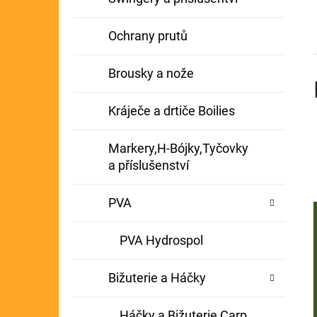
Ochrany prutů
Brousky a nože
Kráječe a drtiče Boilies
Markery,H-Bójky,Tyčovky
a příslušenství
PVA
PVA Hydrospol
Bižuterie a Háčky
Háčky a Bižuterie Carp