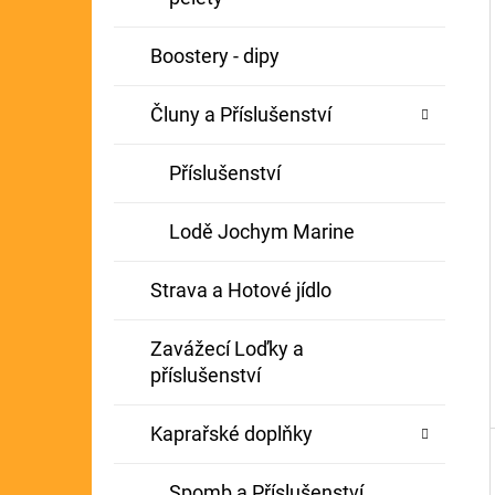
Í
GIANTS FISHING KAPROVÝ NÁVAZEC
P
Boostery - dipy
BOILIE RIG PLUS 25LB
A
72 Kč
Původně:
79 Kč
Čluny a Příslušenství
N
E
Příslušenství
L
Lodě Jochym Marine
Strava a Hotové jídlo
Zavážecí Loďky a
příslušenství
Kaprařské doplňky
Spomb a Příslušenství