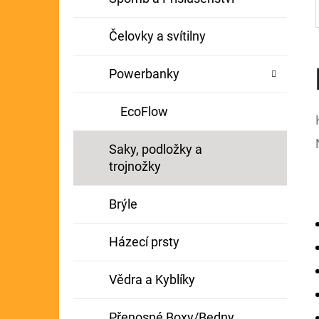
Čelovky a svítilny
Powerbanky
EcoFlow
Saky, podložky a
trojnožky
Brýle
Házecí prsty
Vědra a Kyblíky
Přenosné Boxy/Bedny