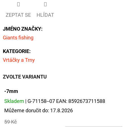
D
ZEPTAT SE
HLÍDAT
O
P
JMÉNO ZNAČKY
:
O
Giants fishing
R
U
KATEGORIE
:
Č
Vrtáčky a Trny
U
J
ZVOLTE VARIANTU
E
M
-7mm
E
Skladem
| G-71158--07
EAN:
8592673711588
Můžeme doručit do:
17.8.2026
GIANTS
FISHING
59 Kč
KAPROVÝ