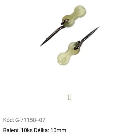
E
T
E
N
A
J
Í
T
?
Facebook
Kód:
G-71158--07
HLEDAT
Balení: 10ks Délka: 10mm