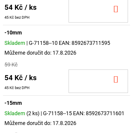
NÁVAZEC
54 Kč
/ ks
BOILIE
DO
RIG
KOŠ
PLUS
45 Kč bez DPH
25LB
-10mm
72
Kč
Původně:
Skladem
| G-71158--10
EAN:
8592673711595
79
Můžeme doručit do:
17.8.2026
Kč
59 Kč
54 Kč
/ ks
DO
KOŠ
45 Kč bez DPH
-15mm
Skladem
(2 ks)
| G-71158--15
EAN:
8592673711601
Můžeme doručit do:
17.8.2026