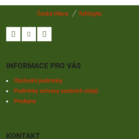
Z
Česká Hlava
fishing4u
Á
P
A
Facebook
Instagram
YouTube
T
Í
INFORMACE PRO VÁS
Obchodní podmínky
Podmínky ochrany osobních údajů
Prodejna
KONTAKT