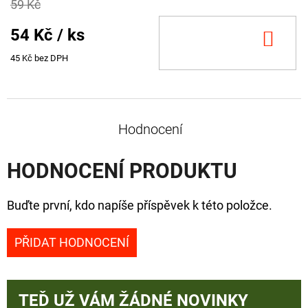
59 Kč
54 Kč
/ ks
DO
KOŠ
45 Kč bez DPH
Hodnocení
HODNOCENÍ PRODUKTU
Buďte první, kdo napíše příspěvek k této položce.
PŘIDAT HODNOCENÍ
TEĎ UŽ VÁM ŽÁDNÉ NOVINKY