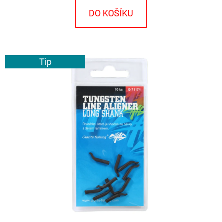
E
DO KOŠÍKU
T
E
N
Tip
A
J
Í
T
?
HLEDAT