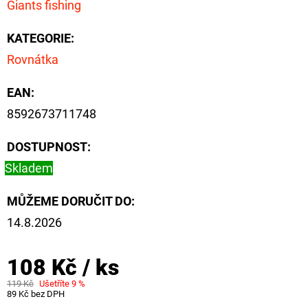
Giants fishing
FLOAT
202
KATEGORIE
:
Kč
Původně:
Rovnátka
225
Kč
EAN
:
8592673711748
DOSTUPNOST:
Skladem
MŮŽEME DORUČIT DO:
14.8.2026
108 Kč
/ ks
119 Kč
Ušetříte 9 %
89 Kč bez DPH