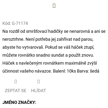
D
Facebook
O
P
Kód:
G-71174
O
Na rozdíl od smršťovací hadičky se nenarovná a ani se
R
neroztrhne. Není potřeba jej zahřívat nad parou,
U
abyste ho vytvarovali. Pokud se váš háček ztupí,
Č
U
můžete rovnátko snadno sundat a použít znovu.
J
Háček s navlečeným rovnátkem maximálně zvýší
E
účinnost vašeho návazce. Balení: 10ks Barva: šedá
M
E
ZEPTAT SE
HLÍDAT
FOX
CARP
JMÉNO ZNAČKY
:
SUB