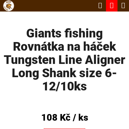
K
Hledat
Nák
Přejít
O
Zpět
Zpět
na
koší
Š
obsah
Giants fishing
Í
C
K
Rovnátka na háček
O
P
Tungsten Line Aligner
O
Long Shank size 6-
T
Ř
12/10ks
E
B
U
108 Kč
/ ks
J