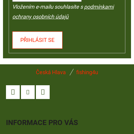
Vložením e-mailu souhlasíte s
podmínkami
ochrany osobních údajů
PŘIHLÁSIT SE
Z
Česká Hlava
fishing4u
Á
P
A
Facebook
Instagram
YouTube
T
Í
INFORMACE PRO VÁS