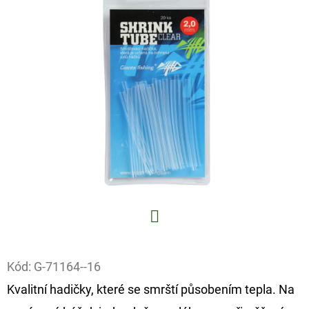
E
T
E
N
A
J
Í
T
?
Facebook
Kód:
G-71164--16
HLEDAT
Kvalitní hadičky, které se smrští působením tepla. Na