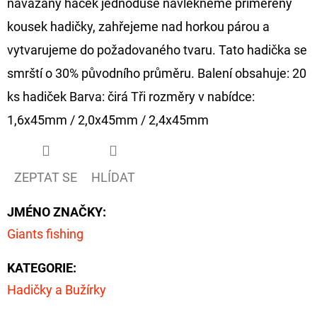
navázaný háček jednoduše navlékneme přiměřený
kousek hadičky, zahřejeme nad horkou párou a
D
O
vytvarujeme do požadovaného tvaru. Tato hadička se
P
smrští o 30% původního průměru. Balení obsahuje: 20
O
ks hadiček Barva: čirá Tři rozměry v nabídce:
R
1,6x45mm / 2,0x45mm / 2,4x45mm
U
Č
U
ZEPTAT SE
HLÍDAT
J
E
JMÉNO ZNAČKY
:
M
E
Giants fishing
KATEGORIE
:
GIANTS
Hadičky a Bužírky
FISHING
KAPROVÝ