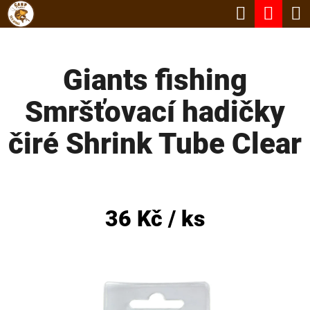
K
Hledat
Nák
Přejít
O
Zpět
Zpět
na
koší
Š
obsah
Giants fishing
Í
C
K
Smršťovací hadičky
O
P
čiré Shrink Tube Clear
O
T
Ř
36 Kč
/ ks
E
B
U
J