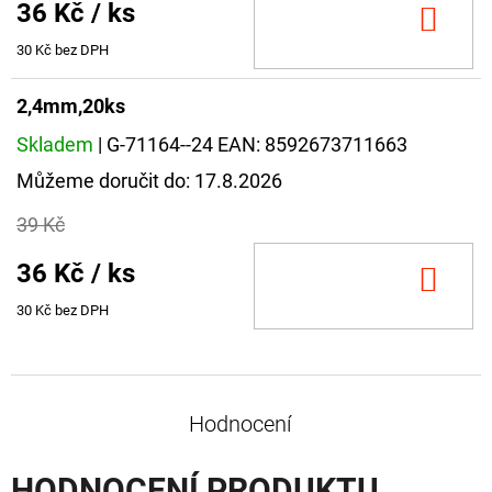
36 Kč
/ ks
DO
KOŠ
30 Kč bez DPH
2,4mm,20ks
Skladem
| G-71164--24
EAN:
8592673711663
Můžeme doručit do:
17.8.2026
39 Kč
36 Kč
/ ks
DO
KOŠ
30 Kč bez DPH
Hodnocení
HODNOCENÍ PRODUKTU