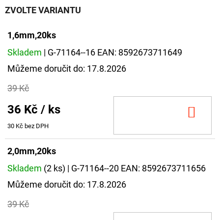
NÁVAZEC
ZVOLTE VARIANTU
BOILIE
RIG
PLUS
1,6mm,20ks
25LB
Skladem
| G-71164--16
EAN:
8592673711649
72
Kč
Můžeme doručit do:
17.8.2026
Původně:
79
Kč
39 Kč
36 Kč
/ ks
DO
KOŠ
30 Kč bez DPH
2,0mm,20ks
Skladem
(2 ks)
| G-71164--20
EAN:
8592673711656
Můžeme doručit do:
17.8.2026
39 Kč