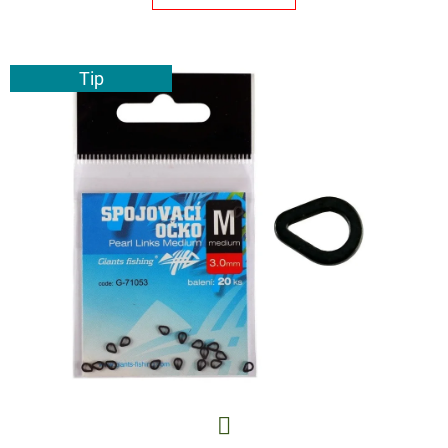
E
T
E
Tip
N
A
J
Í
T
?
HLEDAT