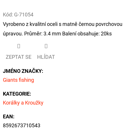
Facebook
D
Kód:
G-71054
O
Vyrobeno z kvalitní oceli s matně černou povrchovou
P
úpravou. Průměr: 3.4 mm Balení obsahuje: 20ks
O
R
U
ZEPTAT SE
HLÍDAT
Č
U
JMÉNO ZNAČKY
:
J
Giants fishing
E
M
KATEGORIE
:
E
Korálky a Kroužky
EAN
:
OLOVĚNÁ
ZÁTĚŽ
8592673710543
DELPHIN