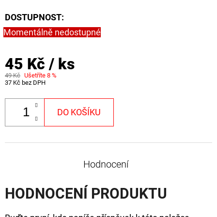
CYBERBARBED
S
DOSTUPNOST:
OTVOREM
Momentálně nedostupné
36
Kč
Původně:
45 Kč
/ ks
40
Kč
49 Kč
Ušetříte 8 %
37 Kč bez DPH
DO KOŠÍKU
Hodnocení
HODNOCENÍ PRODUKTU