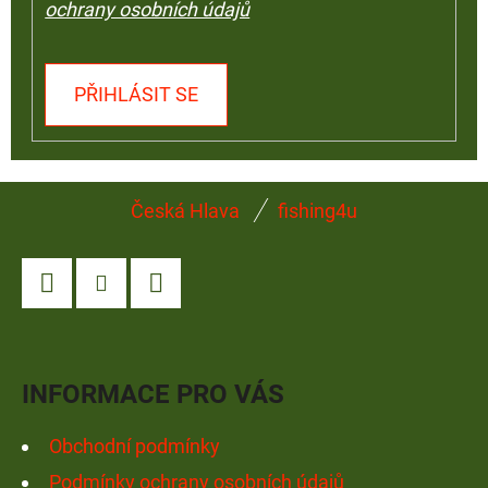
ochrany osobních údajů
PŘIHLÁSIT SE
Z
Česká Hlava
fishing4u
Á
P
A
Facebook
Instagram
YouTube
T
Í
INFORMACE PRO VÁS
Obchodní podmínky
Podmínky ochrany osobních údajů