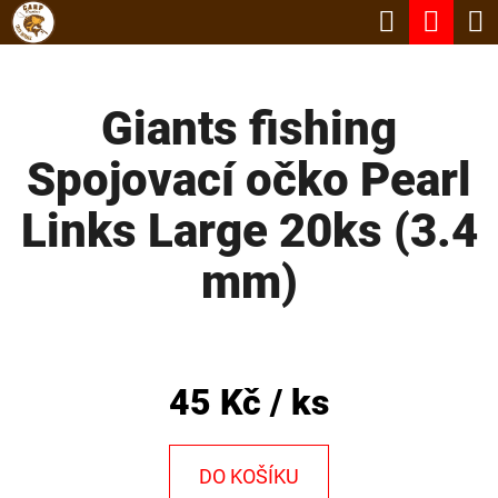
K
Hledat
Nák
Přejít
O
Zpět
Zpět
na
koší
Š
obsah
Giants fishing
Í
C
K
Spojovací očko Pearl
O
P
Links Large 20ks (3.4
O
mm)
T
Ř
E
B
45 Kč
/ ks
U
J
DO KOŠÍKU