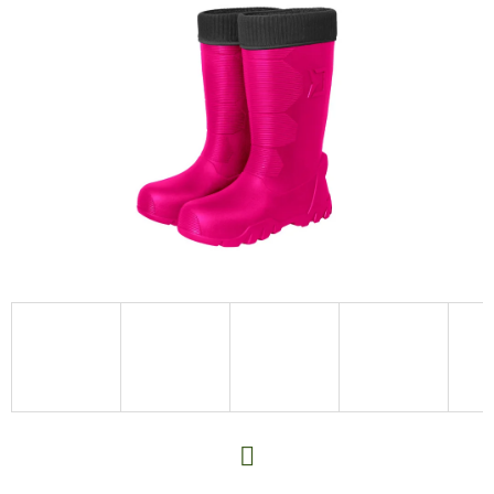
E
T
E
N
A
J
Í
T
?
HLEDAT