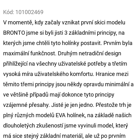
Facebook
Kód:
101002469
D
O
V momentě, kdy začaly vznikat první skici modelu
P
BRONTO jsme si byli jisti 3 základními principy, na
O
kterých jsme chtěli tyto holínky postavit. Prvním byla
R
maximální funkčnost. Druhým netradiční design
U
Č
přihlížející na všechny uživatelské potřeby a třetím
U
vysoká míra uživatelského komfortu. Hranice mezi
J
těmito třemi principy jsou někdy opravdu minimální a
E
ve většině případů mají dokonce tyto principy
M
E
vzájemné přesahy. Jisté je jen jedno. Přestože trh je
plný různých modelů EVA holínek, na základě našich
dlouholetých zkušeností jsme vyvinuli model, který
OLOVĚNÁ
ZÁTĚŽ
má sice stejný základní materiál, ale už po prvním
DELPHIN