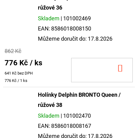
růžové 36
Skladem
| 101002469
EAN:
8586018008150
Můžeme doručit do:
17.8.2026
862 Kč
776 Kč
/ ks
DO
641 Kč bez DPH
KOŠ
Měrná
776 Kč / 1 ks
cena:
Holínky Delphin BRONTO Queen /
růžové 38
Skladem
| 101002470
EAN:
8586018008167
Můžeme doručit do:
17.8.2026