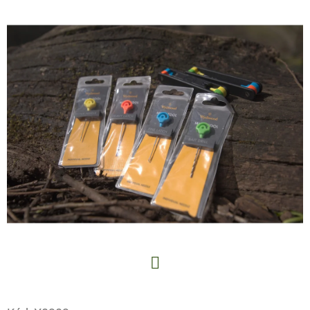
E
T
E
N
A
J
Í
T
?
HLEDAT
Facebook