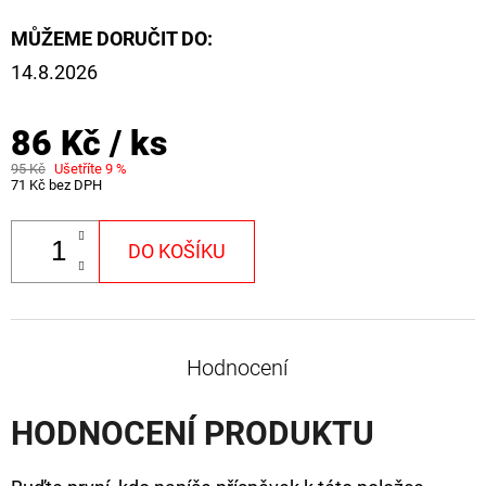
CYBERBARBED
S
MŮŽEME DORUČIT DO:
OTVOREM
14.8.2026
36
Kč
Původně:
86 Kč
/ ks
40
Kč
95 Kč
Ušetříte 9 %
71 Kč bez DPH
DO KOŠÍKU
Hodnocení
HODNOCENÍ PRODUKTU