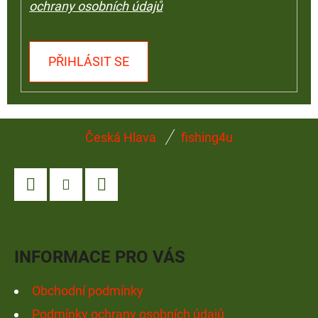
ochrany osobních údajů
PŘIHLÁSIT SE
Z
Česká Hlava
fishing4u
Á
P
A
Facebook
Instagram
YouTube
T
Í
INFORMACE PRO VÁS
Obchodní podmínky
Podmínky ochrany osobních údajů