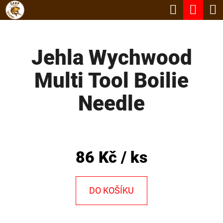
K
Hledat
Nák
Přejít
O
Zpět
Zpět
na
koší
Š
obsah
Jehla Wychwood
Í
C
K
Multi Tool Boilie
O
P
Needle
O
T
Ř
86 Kč
/ ks
E
B
DO KOŠÍKU
U
J