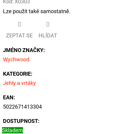
Kód:
X0303
Lze použit také samostatně.
D
O
P
ZEPTAT SE
HLÍDAT
O
R
JMÉNO ZNAČKY
:
U
Wychwood
Č
U
KATEGORIE
:
J
Jehly a vrtáky
E
M
EAN
:
E
5022671413304
DOSTUPNOST:
OLOVĚNÁ
ZÁTĚŽ
Skladem
DELPHIN