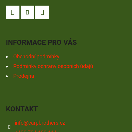
P
A
Facebook
Instagram
YouTube
T
Í
INFORMACE PRO VÁS
Obchodní podmínky
Podmínky ochrany osobních údajů
Prodejna
KONTAKT
info
@
carpbrothers.cz