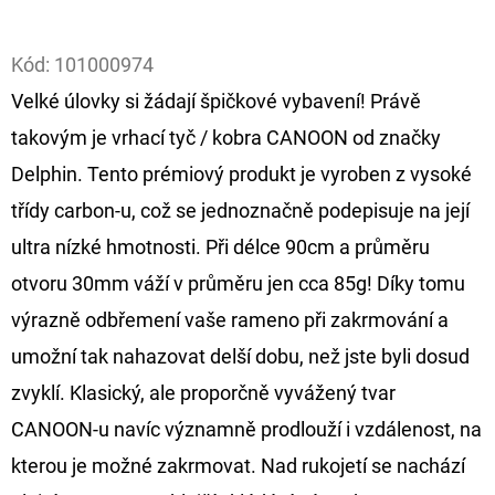
Facebook
D
Kód:
101000974
O
Velké úlovky si žádají špičkové vybavení! Právě
P
O
takovým je vrhací tyč / kobra CANOON od značky
R
Delphin. Tento prémiový produkt je vyroben z vysoké
U
třídy carbon-u, což se jednoznačně podepisuje na její
Č
ultra nízké hmotnosti. Při délce 90cm a průměru
U
J
otvoru 30mm váží v průměru jen cca 85g! Díky tomu
E
výrazně odbřemení vaše rameno při zakrmování a
M
umožní tak nahazovat delší dobu, než jste byli dosud
E
zvyklí. Klasický, ale proporčně vyvážený tvar
CANOON-u navíc významně prodlouží i vzdálenost, na
FOX
kterou je možné zakrmovat. Nad rukojetí se nachází
CARP
SUB