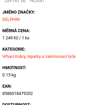
ZEPTAT SE
HLÍDAT
JMÉNO ZNAČKY
:
DELPHIN
MĚRNÁ CENA:
Měrná
1 249 Kč / 1 ks
cena:
KATEGORIE
:
Vrhací Kobry, lopatky a zakrmovací tyče
HMOTNOST
:
0.15 kg
EAN
:
8586018479202
DOSTUPNOST: