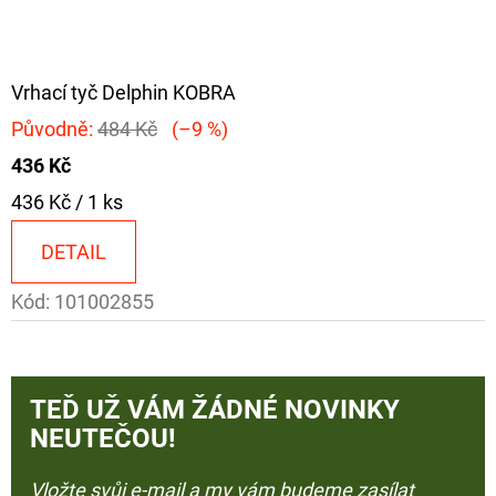
Vrhací tyč Delphin KOBRA
Původně:
484 Kč
(–9 %)
436 Kč
Měrná
436 Kč / 1 ks
cena:
DETAIL
Kód:
101002855
TEĎ UŽ VÁM ŽÁDNÉ NOVINKY
NEUTEČOU!
Vložte svůj e-mail a my vám budeme zasílat