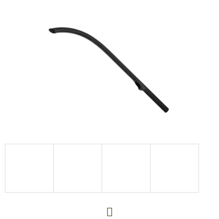
E
T
E
N
A
J
Í
T
?
HLEDAT