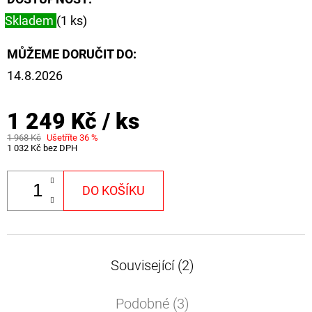
Skladem
(1 ks)
MŮŽEME DORUČIT DO:
14.8.2026
1 249 Kč
/ ks
1 968 Kč
Ušetříte 36 %
1 032 Kč bez DPH
DO KOŠÍKU
Související (2)
Podobné (3)