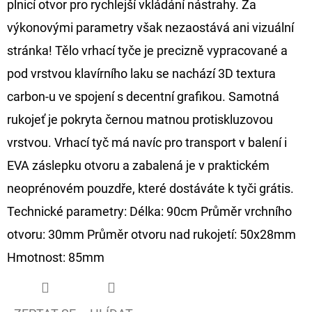
plnicí otvor pro rychlejší vkládání nástrahy. Za
FLOAT
výkonovými parametry však nezaostává ani vizuální
202
Kč
stránka! Tělo vrhací tyče je precizně vypracované a
Původně:
225
pod vrstvou klavírního laku se nachází 3D textura
Kč
carbon-u ve spojení s decentní grafikou. Samotná
rukojeť je pokryta černou matnou protiskluzovou
vrstvou. Vrhací tyč má navíc pro transport v balení i
EVA záslepku otvoru a zabalená je v praktickém
neoprénovém pouzdře, které dostáváte k tyči grátis.
Technické parametry: Délka: 90cm Průměr vrchního
otvoru: 30mm Průměr otvoru nad rukojetí: 50x28mm
Hmotnost: 85mm