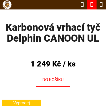
K
Hledat
Nák
Přejít
O
Zpět
Zpět
na
koší
Š
obsah
Karbonová vrhací tyč
Í
C
K
Delphin CANOON UL
O
P
O
T
1 249 Kč
/ ks
Ř
E
DO KOŠÍKU
B
U
J
Výprodej