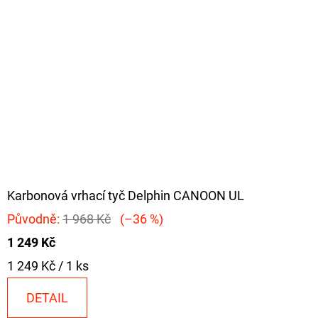
Karbonová vrhací tyč Delphin CANOON UL
Původně:
1 968 Kč
(–36 %)
1 249 Kč
Měrná
1 249 Kč / 1 ks
cena:
DETAIL