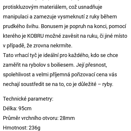
CYBERBARBED
protiskluzovým materiálem, což usnadňuje
S
OTVOREM
manipulaci a zamezuje vysmeknutí z ruky během
36
prudkého švihu. Bonusem je popruh na konci, pomocí
Kč
Původně:
kterého je KOBRU možné zavěsit na ruku, či jiné místo
40
Kč
v případě, že zrovna nekrmíte.
Tato vrhací tyč je ideální pro každého, kdo se chce
zaměřit na rybolov s boiliesem. Její přesnost,
spolehlivost a velmi příjemná pořizovací cena vás
nechají soustředit se na to, co je důležité – ryby.
Technické parametry:
Délka: 95cm
Průměr vrchního otvoru: 28mm
Hmotnost: 236g