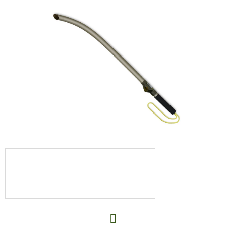
E
T
E
N
A
J
Í
T
?
HLEDAT