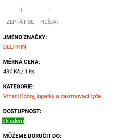
ZEPTAT SE
HLÍDAT
JMÉNO ZNAČKY
:
DELPHIN
MĚRNÁ CENA:
Měrná
436 Kč / 1 ks
cena:
KATEGORIE
:
Vrhací Kobry, lopatky a zakrmovací tyče
DOSTUPNOST:
Skladem
MŮŽEME DORUČIT DO: