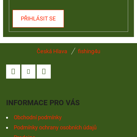
PŘIHLÁSIT SE
Z
Česká Hlava
fishing4u
Á
P
A
Facebook
Instagram
YouTube
T
Í
INFORMACE PRO VÁS
Obchodní podmínky
Podmínky ochrany osobních údajů