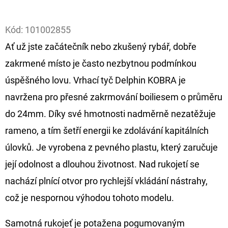
Facebook
D
Kód:
101002855
O
Ať už jste začátečník nebo zkušený rybář, dobře
P
O
zakrmené místo je často nezbytnou podmínkou
R
úspěšného lovu. Vrhací tyč Delphin KOBRA je
U
navržena pro přesné zakrmování boiliesem o průměru
Č
do 24mm. Díky své hmotnosti nadměrně nezatěžuje
U
J
rameno, a tím šetří energii ke zdolávání kapitálních
E
úlovků. Je vyrobena z pevného plastu, který zaručuje
M
její odolnost a dlouhou životnost. Nad rukojetí se
E
nachází plnící otvor pro rychlejší vkládání nástrahy,
což je nespornou výhodou tohoto modelu.
OLOVĚNÁ
ZÁTĚŽ
Samotná rukojeť je potažena pogumovaným
DELPHIN